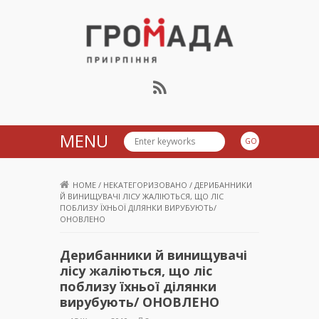
Громада Приірпіння
MENU
HOME
/
НЕКАТЕГОРИЗОВАНО
/
ДЕРИБАННИКИ
Й ВИНИЩУВАЧІ ЛІСУ ЖАЛІЮТЬСЯ, ЩО ЛІС
ПОБЛИЗУ ЇХНЬОЇ ДІЛЯНКИ ВИРУБУЮТЬ/
ОНОВЛЕНО
Дерибанники й винищувачі
лісу жаліються, що ліс
поблизу їхньої ділянки
вирубують/ ОНОВЛЕНО