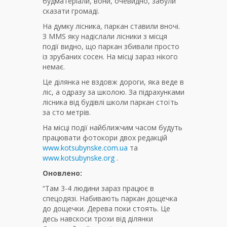
будматеріали, вони, очевидно, забули
сказати громаді.
На думку лісника, паркан ставили вночі.
З MMS яку надіслали лісники з місця
події видно, що паркан збивали просто
із зрубаних сосен. На місці зараз нікого
немає.
Це ділянка не вздовж дороги, яка веде в
ліс, а одразу за школою. За підрахунками
лісника від будівлі школи паркан стоїть
за сто метрів.
На місці події найближчим часом будуть
працювати фотокори двох редакцій
www.kotsubynske.com.ua
та
www.kotsubynske.org
.
Оновлено:
“Там 3-4 людини зараз працює в
спецодязі. Набивають паркан дощечка
до дощечки. Дерева поки стоять. Це
десь навскоси трохи від ділянки