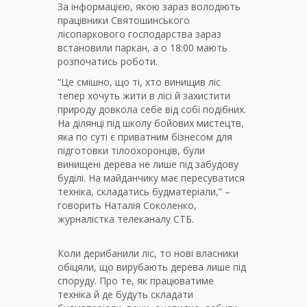
За інформацією, якою зараз володіють
працівники Святошинського
лісопаркового господарства зараз
встановили паркан, а о 18:00 мають
розпочатись роботи.
“Це смішно, що ті, хто винищив ліс
тепер хочуть жити в лісі й захистити
природу довкола себе від собі подібних.
На ділянці під школу бойових мистецтв,
яка по суті є приватним бізнесом для
підготовки тілоохоронців, були
винищені дерева не лише під забудову
буділі. На майданчику має пересуватися
техніка, складатись будматеріали,” –
говорить Наталія Соколенко,
журналістка телеканалу СТБ.
Коли дерибанили ліс, то нові власники
обіцяли, що вирубають дерева лише під
споруду. Про те, як працюватиме
техніка й де будуть складати