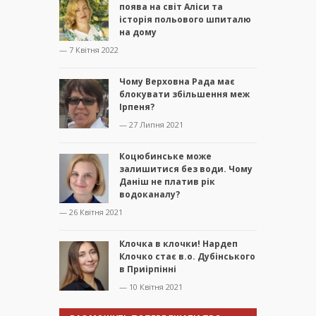
поява на світ Аліси та
історія польового шпиталю
на дому
— 7 Квітня 2022
Чому Верховна Рада має
блокувати збільшення меж
Ірпеня?
— 27 Липня 2021
Коцюбинське може
залишитися без води. Чому
Даніш не платив рік
водоканалу?
— 26 Квітня 2021
Клочка в клочки! Нардеп
Клочко стає в.о. Дубінського
в Приірпінні
— 10 Квітня 2021