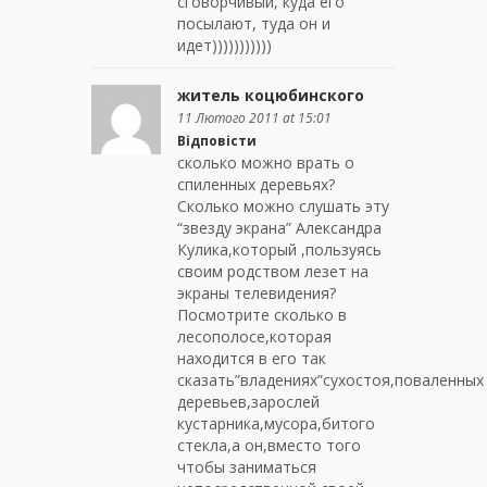
сговорчивый, куда его
посылают, туда он и
идет)))))))))))
житель коцюбинского
11 Лютого 2011 at 15:01
Відповісти
сколько можно врать о
спиленных деревьях?
Сколько можно слушать эту
“звезду экрана” Александра
Кулика,который ,пользуясь
своим родством лезет на
экраны телевидения?
Посмотрите сколько в
лесополосе,которая
находится в его так
сказать”владениях”сухостоя,поваленных
деревьев,зарослей
кустарника,мусора,битого
стекла,а он,вместо того
чтобы заниматься