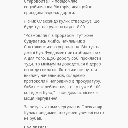
Старовойта,” – повідомляє
коцюбинчанка Вікторія, яка щойно
проїздила вздовж дороги.
Лісник Олександр кулик стверджує, що
буде тут патрулювати до 18:00.
“Розмовляв я з прорабом. тут хоче
будуватись якийсь начлаьник з
Святошинського управління. Він тут на
джипі був. Фундамент рити збираються.
А для того, щоб дорогу собі прокласти
туди, то мінімум їм доведеться 6 дерев
по ходу спиляти. Як тільки почнуть я
викличу начальників, складемо
протоколи й направимо в прокуратуру.
Якби не телебачення, то тут уже б 100
котеджів було,” – повідомляє лісник з
місця чергування.
За результатами чергування Олександр
Кулик повідомив, що дерев увечері ніхто
не рубав.
Поділитися: