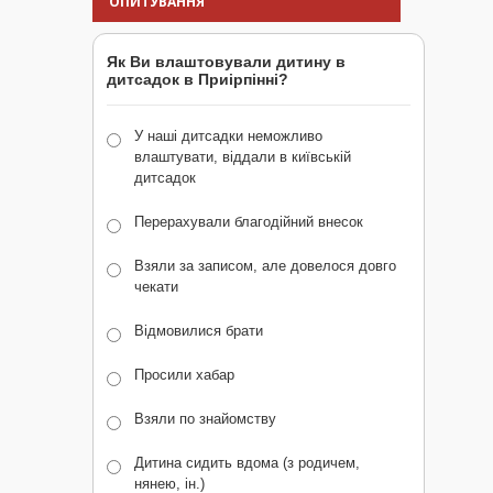
ОПИТУВАННЯ
Як Ви влаштовували дитину в
дитсадок в Приірпінні?
У наші дитсадки неможливо
влаштувати, віддали в київській
дитсадок
Перерахували благодійний внесок
Взяли за записом, але довелося довго
чекати
Відмовилися брати
Просили хабар
Взяли по знайомству
Дитина сидить вдома (з родичем,
нянею, ін.)