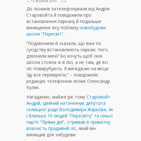
— 15 Жовтня 2010
2
До лісників зателефонували від Андрія
Старовойта й повідомили про
встановлення паркану й подальше
винищення лісу поблизу
новобудови
школи “Пересвіт”
.
“Подзвонили й сказали, що вже по
сусідству встановлюють паркан. Чого
дзвонили мені? Бо хочуть щоб їхня
школа стояла ж в лісі, а не там, де всі
ліс повирубують. Я виїжджаю на місце.
Їду все перевіряти,” – повідомляє
редакцію телефоном лісник Олександр
Кулик.
Нагадаємо, майже рік тому
Старовойт
Андрій, ідейний натхненник депутата
селищної ради Володимира Жаркова, як
і близько 10 людей “Пересвіту” та їхньої
партії “Пряма дія”, отримав в приватну
власність прадавній ліс
, який він
винищив для забудови.