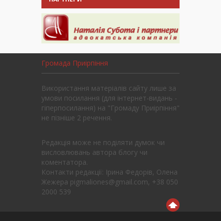
Громада Приірпіння
Використання матеріалів сайту лише за
умови посилання (для інтернет-видань -
гіперпосилання) на "Громаду Приірпіння"
не пізніше 2 речення.
Редакція може не поділяти думок чи
висловлювань автора блогу чи
коментатора.
Контакти редакції: Ірина Федорів, Олена
Жежера pigmaliones@gmail.com, +38 050
2000 539