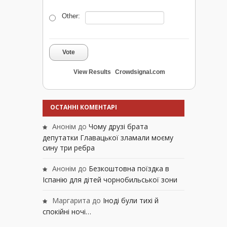
Other:
Vote
View Results
Crowdsignal.com
ОСТАННІ КОМЕНТАРІ
Анонім
до
Чому друзі брата
депутатки Главацької зламали моєму
сину три ребра
Анонім
до
Безкоштовна поїздка в
Іспанію для дітей чорнобильської зони
Маргарита
до
Іноді були тихі й
спокійні ночі…