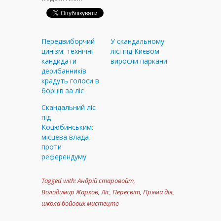
Передвиборчий
У скандальному
цинізм: технічні
лісі під Києвом
кандидати
виросли паркани
дерибанників
крадуть голоси в
борців за ліс
Скандальний ліс
під
Коцюбинським:
місцева влада
проти
референдуму
Tagged with:
Андрій старовойт
,
Володимир Жарков
,
Ліс
,
Пересвіт
,
Пряма дія
,
школа бойових мистецтв