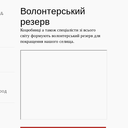
д,
арод