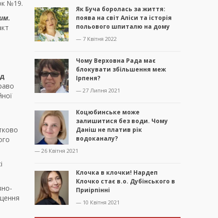
ок №19.
Як Буча боролась за життя:
им.
поява на світ Аліси та історія
польового шпиталю на дому
акт
— 7 Квітня 2022
Чому Верховна Рада має
блокувати збільшення меж
ід
Ірпеня?
право
— 27 Липня 2021
йної
Коцюбинське може
залишитися без води. Чому
тково
Даніш не платив рік
водоканалу?
ого
— 26 Квітня 2021
і
Клочка в клочки! Нардеп
Клочко стає в.о. Дубінського в
вно-
Приірпінні
іщення
— 10 Квітня 2021