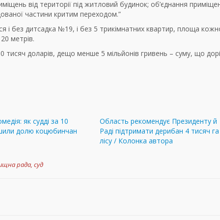
міщень від території під житловий будинок; об’єднання приміще
ованої частини критим переходом.”
і без дитсадка №19, і без 5 трикімнатних квартир, площа кожно
20 метрів.
0 тисяч доларів, дещо менше 5 мільйонів гривень – суму, що дор
медія: як судді за 10
Область рекомендує Президенту й
ішили долю коцюбинчан
Раді підтримати дерибан 4 тисяч га
лісу / Колонка автора
ищна рада
,
суд