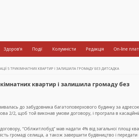
Здоров’я
Події
Колумністи
Редакція
On-line пла
АЦІЇ 5 ТРИКІМНАТНИХ КВАРТИР І ЗАЛИШИЛА ГРОМАДУ БЕЗ ДИТСАДКА
икімнатних квартир і залишила громаду без
зивалась до забудовника багатоповерхового будинку за адресо
ва 2/2, щоб той виконав умови договору, і програла в касаційні
 договору, “Облжитлобуд” мав надати 4% від загальної площі ква
ість громаді селища, а також завершити будівництво і передати 