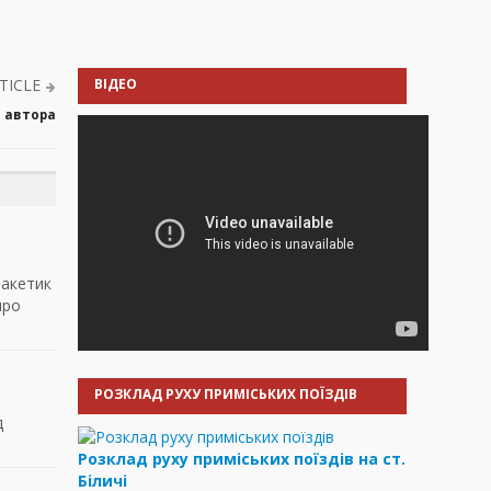
TICLE
ВІДЕО
а автора
пакетик
про
РОЗКЛАД РУХУ ПРИМІСЬКИХ ПОЇЗДІВ
д
Розклад руху приміських поїздів на ст.
Біличі