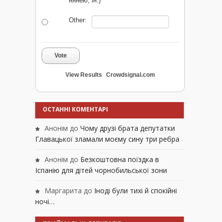
нянею, ін.)
Other:
Vote
View Results
Crowdsignal.com
ОСТАННІ КОМЕНТАРІ
Анонім
до
Чому друзі брата депутатки
Главацької зламали моєму сину три ребра
Анонім
до
Безкоштовна поїздка в
Іспанію для дітей чорнобильської зони
Маргарита
до
Іноді були тихі й спокійні
ночі…