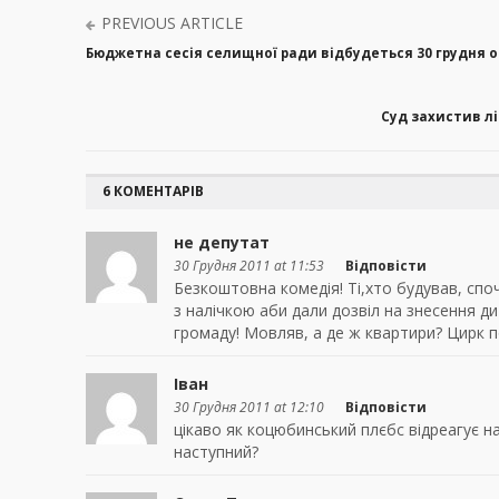
PREVIOUS ARTICLE
Бюджетна сесія селищної ради відбудеться 30 грудня о 
Суд захистив лі
6 КОМЕНТАРІВ
не депутат
30 Грудня 2011 at 11:53
Відповісти
Безкоштовна комедія! Ті,хто будував, спо
з налічкою аби дали дозвіл на знесення д
громаду! Мовляв, а де ж квартири? Цирк п
Іван
30 Грудня 2011 at 12:10
Відповісти
цікаво як коцюбинський плєбс відреагує н
наступний?