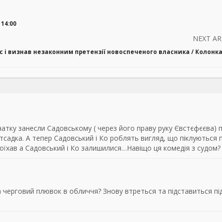
14:00
NEXT AR
с і визнав незаконним претензії новоспеченого власника / Колонк
чатку занесли Садовському ( через його праву руку Євстєфєєва) 
итсадка. А тепер Садовський і Ко роблять вигляд, що піклуються 
оїхав а Садовський і Ко залишилися…Навіщо ця комедія з судом?
а черговий плювок в обличчя? Знову втреться та підставиться пі