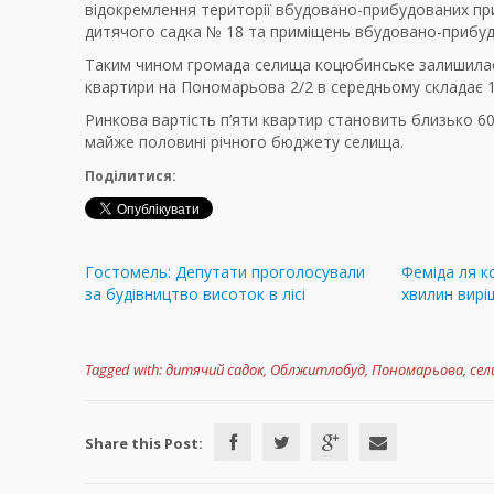
відокремлення території вбудовано-прибудованих при
дитячого садка № 18 та приміщень вбудовано-прибуд
Таким чином громада селища коцюбинське залишилася 
квартири на Пономарьова 2/2 в середньому складає 1
Ринкова вартість п’яти квартир становить близько 60
майже половині річного бюджету селища.
Поділитися:
Гостомель: Депутати проголосували
Феміда ля ко
за будівництво висоток в лісі
хвилин вир
Tagged with:
дитячий садок
,
Облжитлобуд
,
Пономарьова
,
сел
Share this Post: