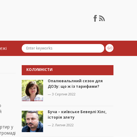
тежі
КОЛУМНІСТИ
Опалювальлний сезон для
ДОЗу: що ж із тарифами?
— 3 Серпня 2022
ю
й
Буча – київське Беверлі Хілс,
історія злету
— 2 Липня 2022
ртир у
громаді