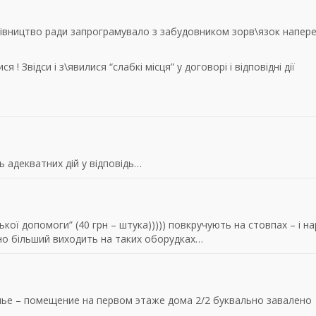
ерівництво ради запрограмувало з забудовником зорв\язок напере
я ! Звідси і з\явилися “слабкі місця” у договорі і відповідні дії
ь адекватних дій у відповідь…
ької допомоги” (40 грн – штука))))) повкручують на стовпах – і н
нно більший виходить на таких оборудках…
ье – помещение на первом этаже дома 2/2 буквально завалено