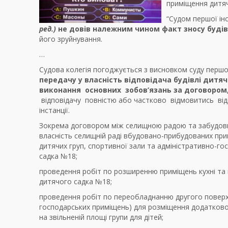
приміщення дитяч
“Судом першої ін
ред.)
не довів належним
чином факт зносу буді
його зруйнування.
…
Судова колегія погоджується з висновком суду першої
передачу у власність відповідача будівлі дит
виконання основних зобов’язань за договором
відповідачу повністю або частково відмовитись від
інстанції.
Зокрема договором між селищною радою та забудовн
власність селищній раді вбудовано-прибудованих пр
дитячих груп, спортивної зали та адміністративно-го
садка №18;
проведення робіт по розширенню приміщень кухні та
дитячого садка №18;
проведення робіт по переобладнанню другого поверху
господарських приміщень) для розміщення додаткової
на звільненій площі групи для дітей;