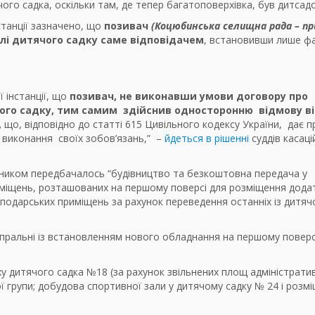
ого садка, оскільки там, де тепер багатоповерхівка, був дитсад
станції зазначено, що
позивач
(Коцюбинська селищна рада – пр
влі дитячого
садку
саме відповідачем
, встановивши лише ф
 інстанції, що
позивач, не виконавши умови договору про
ячого садку, тим самим здійснив односторонню відмову в
,
що, відповідно до статті 615 Цивільного кодексу України, дає 
 виконання своїх зобов’язань,” –
йдеться в рішенні
суддів касаці
иком передбачалось “будівництво та безкоштовна передача у
иміщень, розташованих на першому поверсі для розміщення дода
сподарських приміщень за рахунок переведення останніх із дитяч
 пральні із встановленням нового обладнання на першому поверс
 дитячого садка №18 (за рахунок звільнених площ адміністрати
 групи; добудова спортивної зали у дитячому садку № 24 і розм