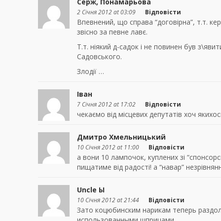
Серж, Понамарьова
2 Січня 2012 at 03:09
Відповісти
Впевнений, що справа “договірна”, т.т. к
звісно за певне лавє.
Т.т. ніякий д-садок і не повинен був з\явитис
Садовського.
Злодії …
Іван
7 Січня 2012 at 17:02
Відповісти
чекаємо від місцевих депутатів хоч якихос
Дмитро Хмельницький
10 Січня 2012 at 11:00
Відповісти
а вони 10 лампочок, куплених зі “спонсорс
пищатиме від радості! а “навар” незрівня
Uncle Ы
10 Січня 2012 at 21:44
Відповісти
Зато коцюбинским нарикам теперь раздол
использованными шприцами…