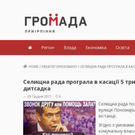
Громада Приірпіння
Регіон
Влада
Економіка
Освіта
HOME
/
НЕКАТЕГОРИЗОВАНО
/
СЕЛИЩНА РАДА ПРОГРАЛА В КАС
Селищна рада програла в касації 5 тр
дитсадка
— 29 Грудня 2011
6
Селищна рада по
вулиця Пономарьо
інстанції.
Згідно з умовами
комунальну власн