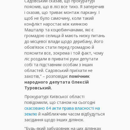
Садовський сказав, що прокуратурі
пояснив, що в лісі все тихо. Я заперечив
і сказав, що триває монтаж паркану. І
щоб не було самочину, коли такий
конфлікт наростає між киянкою
Машталір та коцюбинчанами, які є
громадою селища й мають низку питань
до місцевої влади щодо дерибану, його
обов’язок стати перед громадою й
пояснити все, зокрема і той факт, чому
ліс роздали в приватні руки депутати
собі та підставним особам з інших
областей. Садовський приїхати не
захотів,” – розповідає
помічник
народного депутата Олексій
Туровський.
Прокуратурі Київської області
повідомили, що станом на сьогодні
скасовано 64 акти права власності на
землю
й найближчим часом відбудуться
засідання щодо інших ділянок.
“Будь-який забудовник на цих ділянках