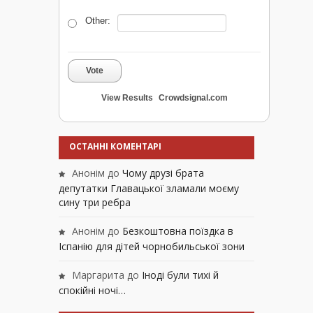
Other:
Vote
View Results
Crowdsignal.com
ОСТАННІ КОМЕНТАРІ
Анонім
до
Чому друзі брата
депутатки Главацької зламали моєму
сину три ребра
Анонім
до
Безкоштовна поїздка в
Іспанію для дітей чорнобильської зони
Маргарита
до
Іноді були тихі й
спокійні ночі…