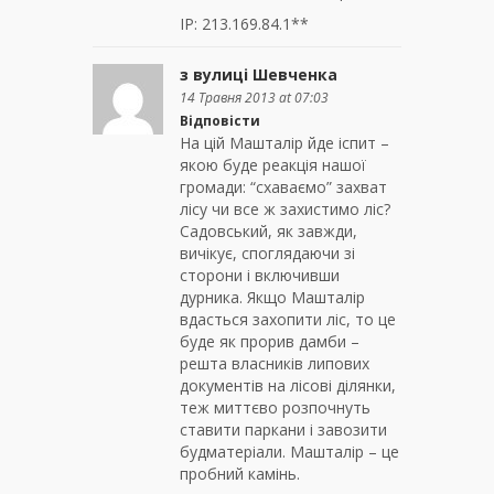
IP: 213.169.84.1**
з вулиці Шевченка
14 Травня 2013 at 07:03
Відповісти
На цій Машталір йде іспит –
якою буде реакція нашої
громади: “схаваємо” захват
лісу чи все ж захистимо ліс?
Садовський, як завжди,
вичікує, споглядаючи зі
сторони і включивши
дурника. Якщо Машталір
вдасться захопити ліс, то це
буде як прорив дамби –
решта власників липових
документів на лісові ділянки,
теж миттєво розпочнуть
ставити паркани і завозити
будматеріали. Машталір – це
пробний камінь.