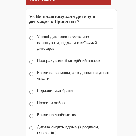
Як Ви влаштовували дитину в
дитсадок в Приірпінні?
У наші дитсадки неможливо
влаштувати, віддали в київській
дитсадок
Перерахували благодійний внесок
Взяли за записом, але довелося довго
чекати
Відмовилися брати
Просили хабар
Взяли по знайомству
Дитина сидить вдома (з родичем,
нянею, ін.)