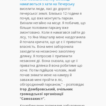
намагаються з хати на Печерську
виселити люди, ласі до дорогої
печерської землі. Близько 12 години я
почув, що вже монтують паркан.
Виїхали негайно на місце. Я побачив, що
більше половини паркану вже
змонтовано. Коли я намагався зайти до
лісу, то Яна Машталір мене наздоганяла
й почала кричати, що це є її приватна
власність. Вона мені заборонила
заходити на незаконно захоплену
ділянку. Я попросив її припинити
незаконні дії. Вона сказала, що це її
приватна ділянка й вона робитиме що
хоче. Потім підійшов чоловік, який
почав знімати мене на камеру й
заважав мені пройти в ліс,
обгороджений парканом,” – розповідає
Ігор Домбровський, очільник
громадської організації
“Самозахист”.
Коцюбинчанин попередив забудовницю