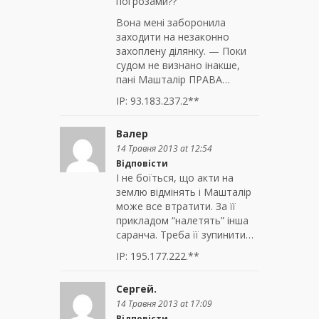
погрозами??
Вона мені заборонила
заходити на незаконно
захоплену ділянку. — Поки
судом не визнано інакше,
пані Машталір ПРАВА…
IP: 93.183.237.2**
Валер
14 Травня 2013 at 12:54
Відповісти
І не боїться, що акти на
землю відмінять і Машталір
може все втратити. За її
прикладом “налетять” інша
саранча. Треба її зупинити…
IP: 195.177.222.**
Сергей.
14 Травня 2013 at 17:09
Відповісти