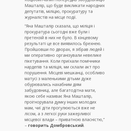
Машталір, що буде викликати народних
депутатів, міліцію, прокуратуру та
журналістів на місце події.
“Яна Машталір сказала, що міліція і
прокуратура сьогодні вже були і
претензій в них не було. В кінцевому
результаті це все виявилось брехнею.
Пройшовши по дворах, я зібрав людей і
ми оперативно організували невелике
пікетування. Коли приїхали помічники
нардепів та міліція, ми склали акт про
порушення. Місцеві мешканці, особливо
матусі з маленькими дітьми дуже
обурювались нахабним діям
забудовниці, але багатодітна мати,
якою себе називає Яна Машталір,
проігнорувала думку інших молодих
мам, чиї діти прогулюються вже не
лісом, а з легкої руки зажерливої
місцевої влади – приватною власністю,”
–
говорить
Домбровський
.