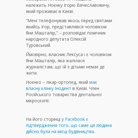
належить Ноєнку Ігорю Вячеславовичу,
який проживає в Києві.
“Мені телефонував якось перед святами
якийсь Ігор, представлявся чоловіком
Яни Машталір,” – розповідає помічник
народного депутата Олексій
Туровський.
Ймовірно, власник Лексуса і є чоловіком
Яни Машталір, яка жалілася
журналістам, що їй з дітьми немає де
жити.
Ноєнко – лікар-ортопед, який
має
власну клінку Інодент
в Києві. Член
Російського товариства дентальної
мікроскопії.
На його сторінці
у Facebook є
підтвердження того, що саме ця людина
дійсно була на місці будівництва
.