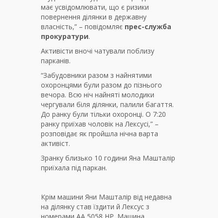
має усвідомлювати, що є ризики
повернення ділянки в державну
власність,” – повідомляє
прес-служба
прокуратури
.
Активісти вночі чатували поблизу
парканів.
“Забудовники разом з найнятими
охоронцями були разом до пізнього
вечора. Всю ніч найняті молодики
чергували біля ділянки, палили багаття.
До ранку були тільки охоронці. О 7:20
ранку приїхав чоловік на Лексусі,” –
розповідає як пройшла нічна варта
активіст.
Зранку близько 10 години Яна Машталір
приїхала під паркан.
Крім машини Яни Машталір від недавна
на ділянку став їздити й Лексус з
номерами АА 5058 НР. Машина