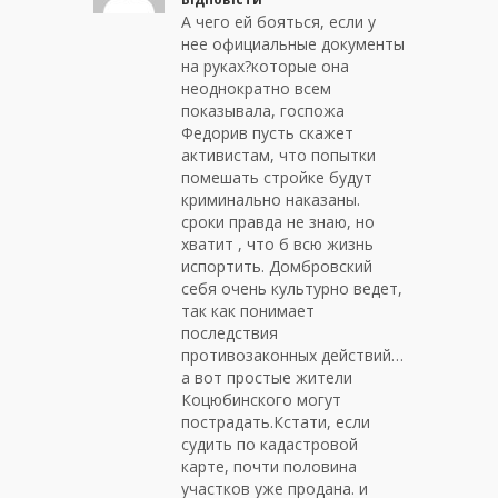
А чего ей бояться, если у
нее официальные документы
на руках?которые она
неоднократно всем
показывала, госпожа
Федорив пусть скажет
активистам, что попытки
помешать стройке будут
криминально наказаны.
сроки правда не знаю, но
хватит , что б всю жизнь
испортить. Домбровский
себя очень культурно ведет,
так как понимает
последствия
противозаконных действий…
а вот простые жители
Коцюбинского могут
пострадать.Кстати, если
судить по кадастровой
карте, почти половина
участков уже продана. и