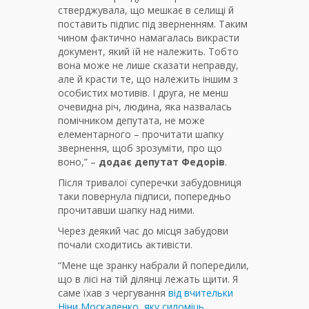
стверджувала, що мешкає в селищі й
поставить підпис під зверненням. Таким
чином фактично намагалась викрасти
документ, який їй не належить. Тобто
вона може не лише сказати неправду,
але й красти те, що належить іншим з
особистих мотивів. І друга, не менш
очевидна річ, людина, яка назвалась
помічником депутата, не може
елементарного – прочитати шапку
звернення, щоб зрозуміти, про що
воно,” –
додає депутат Федорів
.
Після тривалої суперечки забудовниця
таки повернула підписи, попередньо
прочитавши шапку над ними.
Через деякий час до місця забудови
почали сходитись активісти.
“Мене ще зранку набрали й попередили,
що в лісі на тій ділянці лежать щити. Я
саме їхав з чергування
від вчительки
Ніни Москаленко, яку силоміць