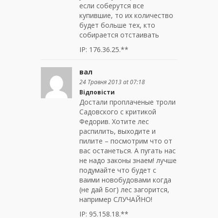
если соберутся все
купившие, то их количество
будет больше тех, кто
собирается отстаивать
IP: 176.36.25.**
вал
24 Травня 2013 at 07:18
Відповісти
Достали проплаченые троли
Садовского с критикой
Федорив. Хотите лес
распилить, выходите и
пилите – посмотрим что от
вас останеться. А пугать нас
не надо законы знаем! лучше
подумайте что будет с
ваими новобудовами когда
(не дай Бог) лес загорится,
например СЛУЧАЙНО!
IP: 95.158.18.**