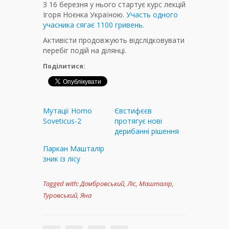
З 16 березня у нього стартує курс лекцій
Ігоря Ноєнка Україною
. Участь одного
учасника сягає 1100 гривень.
Активісти продовжують відслідковувати
перебіг подій на ділянці.
Поділитися:
Мутації Homo
Євстифєєв
Soveticus-2
протягує нові
дерибанні рішення
Паркан Машталір
зник із лісу
Tagged with:
Домбровський
,
Ліс
,
Машталір
,
Туровський
,
Яна