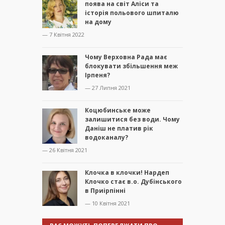
поява на світ Аліси та
історія польового шпиталю
на дому
— 7 Квітня 2022
Чому Верховна Рада має
блокувати збільшення меж
Ірпеня?
— 27 Липня 2021
Коцюбинське може
залишитися без води. Чому
Даніш не платив рік
водоканалу?
— 26 Квітня 2021
Клочка в клочки! Нардеп
Клочко стає в.о. Дубінського
в Приірпінні
— 10 Квітня 2021