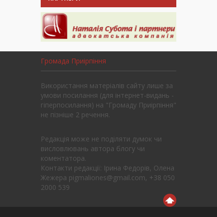
Громада Приірпіння
Використання матеріалів сайту лише за
умови посилання (для інтернет-видань -
гіперпосилання) на "Громаду Приірпіння"
не пізніше 2 речення.
Редакція може не поділяти думок чи
висловлювань автора блогу чи
коментатора.
Контакти редакції: Ірина Федорів, Олена
Жежера pigmaliones@gmail.com, +38 050
2000 539