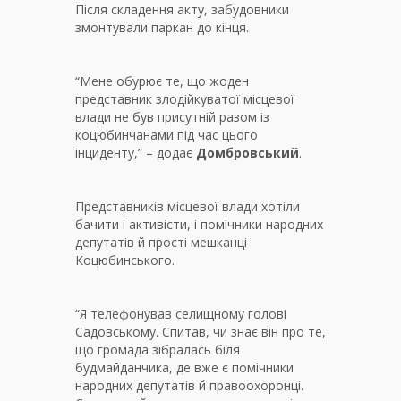
Після складення акту, забудовники
змонтували паркан до кінця.
“Мене обурює те, що жоден
представник злодійкуватої місцевої
влади не був присутній разом із
коцюбинчанами під час цього
інциденту,” – додає
Домбровський
.
Представників місцевої влади хотіли
бачити і активісти, і помічники народних
депутатів й прості мешканці
Коцюбинського.
“Я телефонував селищному голові
Садовському. Спитав, чи знає він про те,
що громада зібралась біля
будмайданчика, де вже є помічники
народних депутатів й правоохоронці.