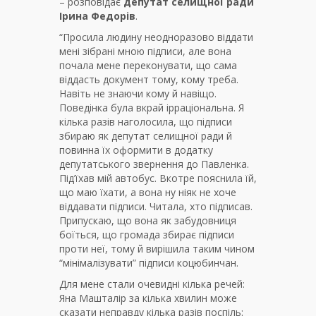
– розповідає
депутат селищної ради
Ірина Федорів
.
“Просила людину неодноразово віддати
мені зібрані мною підписи, але вона
почала мене переконувати, що сама
віддасть документ тому, кому треба.
Навіть не знаючи кому й навіщо.
Поведінка була вкрай ірраціональна. Я
кілька разів наголосила, що підписи
збираю як депутат селищної ради й
повинна їх оформити в додатку
депутатського звернення до Павленка.
Під’їхав мій автобус. Вкотре пояснила їй,
що маю їхати, а вона ну ніяк не хоче
віддавати підписи. Читала, хто підписав.
Припускаю, що вона як забудовниця
боїться, що громада збирає підписи
проти неї, тому й вирішила таким чином
“мінімалізувати” підписи коцюбинчан.
Для мене стали очевидні кілька речей:
Яна Машталір за кілька хвилин може
сказати неправду кілька разів поспіль: