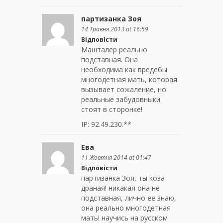
партизанка Зоя
14 Травня 2013 at 16:59
Відповісти
Машталер реально
подставная. Она
необходима как вредебы
многодетная мать, которая
вызывает сожаление, но
реальные забудовныки
стоят в сторонке!
IP: 92.49.230.**
Ева
11 Жовтня 2014 at 01:47
Відповісти
партизанка Зоя, ты коза
драная! никакая она не
подставная, лично ее знаю,
она реально многодетная
мать! научись на русском