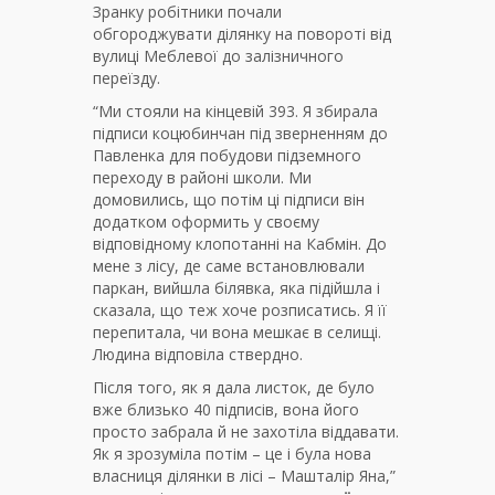
Зранку робітники почали
обгороджувати ділянку на повороті від
вулиці Меблевої до залізничного
переїзду.
“Ми стояли на кінцевій 393. Я збирала
підписи коцюбинчан під зверненням до
Павленка для побудови підземного
переходу в районі школи. Ми
домовились, що потім ці підписи він
додатком оформить у своєму
відповідному клопотанні на Кабмін. До
мене з лісу, де саме встановлювали
паркан, вийшла білявка, яка підійшла і
сказала, що теж хоче розписатись. Я її
перепитала, чи вона мешкає в селищі.
Людина відповіла ствердно.
Після того, як я дала листок, де було
вже близько 40 підписів, вона його
просто забрала й не захотіла віддавати.
Як я зрозуміла потім – це і була нова
власниця ділянки в лісі – Машталір Яна,”