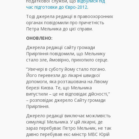
податкової служби, що
відбулися під
час підготовки до Євро-2012.
Тоді джерела редакції в правоохоронних
органах повідомили про причетність
Петра Мельника до цієї справи.
ОНОВЛЕНО:
Джерела редакції сайту громади
Приірпіння повідомили, що Мельнику
стало зле, ймовірно, прихопило серце.
“Увечері в суботу йому стало погано.
Його перевезли до лікарні швидкої
допомоги, яка розташована на Лівому
березі Києва. Те, що Мельника
випустили – це не відповідає дійсності,”
– розповідає джерело Сайту громади
Приірпіння.
Джерело редакції виключає можливість
симуляції Мельника. У цій лікарні, де
зараз перебуває Петро Мельник, не так
давно перебував екс-міністр МВС Юрій