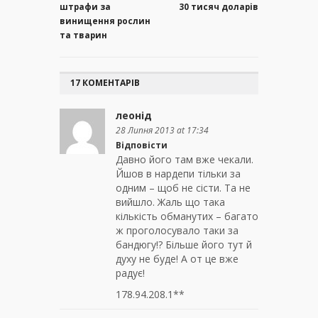
штрафи за
30 тисяч доларів
винищення рослин
та тварин
17 КОМЕНТАРІВ
леонід
28 Липня 2013 at 17:34
Відповісти
Давно його там вже чекали.
Йшов в нардепи тільки за
одним – щоб не сісти. Та не
вийшло. Жаль що така
кількість обманутих – багато
ж проголосувало таки за
бандюгу!? Більше його тут й
духу не буде! А от це вже
радує!
178.94.208.1**