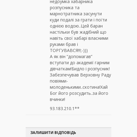
недоумка хабарника
розпусника та
марнотратника засунути
куди подалі за грати і поїти
однією водою..Цей баран
настільки був жадібний що
навіть свої хабарі власними
руками брав і
ТОРГУВАВСЯ!!!;-)))
А як він “допомагав”
вступати до академії гарним
дівчаткам!Бидло і розпусник!
Забезпечував Верховну Раду
повіями-
молоденькими..скотина!Хай
Бог його розсудить..за його
вчинки!
93.183.210.1**
ЗАЛИШИТИ ВІДПОВІДЬ