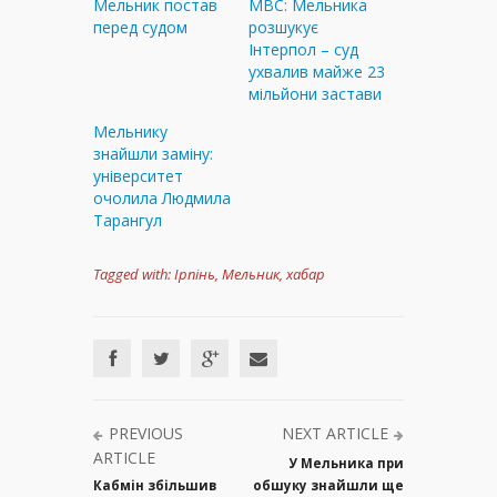
Мельник постав
МВС: Мельника
перед судом
розшукує
Інтерпол – суд
ухвалив майже 23
мільйони застави
Мельнику
знайшли заміну:
університет
очолила Людмила
Тарангул
Tagged with:
Ірпінь
,
Мельник
,
хабар
PREVIOUS
NEXT ARTICLE
ARTICLE
У Мельника при
Кабмін збільшив
обшуку знайшли ще