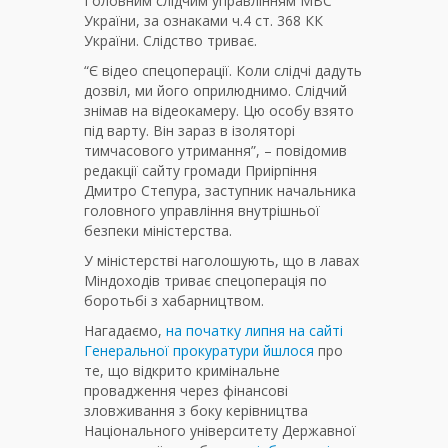
Головним слідчим управлінням МВС
України, за ознаками ч.4 ст. 368 КК
України. Слідство триває.
“Є відео спецоперації. Коли слідчі дадуть
дозвіл, ми його оприлюднимо. Слідчий
знімав на відеокамеру. Цю особу взято
під варту. Він зараз в ізоляторі
тимчасового утримання”, – повідомив
редакції сайту громади Приірпіння
Дмитро Степура, заступник начальника
головного управління внутрішньої
безпеки міністерства.
У міністерстві наголошують, що в лавах
Міндоходів триває спецоперація по
боротьбі з хабарництвом.
Нагадаємо,
на початку липня на сайті
Генеральної прокуратури йшлося
про
те, що відкрито кримінальне
провадження через фінансові
зловживання з боку керівництва
Національного університету Державної