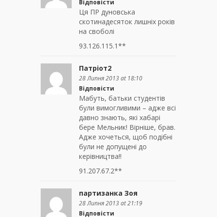
Відповісти
Ця ПР дуновська
скотинадесяток лишніх років
на своболі
93.126.115.1**
Патріот2
28 Липня 2013 at 18:10
Відповісти
Мабуть, батьки студентів
були вимогливими – адже всі
давно знають, які хабарі
бере Мельник! Вірніше, брав.
Адже хочеться, щоб подібні
були не допущені до
керівництва!!
91.207.67.2**
партизанка Зоя
28 Липня 2013 at 21:19
Відповісти