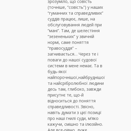
зрозуміло, що совість
(точніше, “совість”) у наших
“гуманних та справедливих”
суддів працює, лише, на
обслуговування людей при
“мані”. Там, де шелестіння
“зезененьких” у звичній
нормі, саме поняття
“правосуддя” –
загнивається… Через те і
поваги до нашої судової
системи в мене немає. Та в
будь-якої
найпорочнішої,найбруднішої
та найсрібролюбної людини
десь там, глибоко, завжди
присутнє те, що-й
відноситься до поняття
справедливості. Звісно,
навіть думати з цієї позиції
про наші гнилі суди, м’яко
кажучи, смішно та ілюзійно.
Але все-рівно, дуже