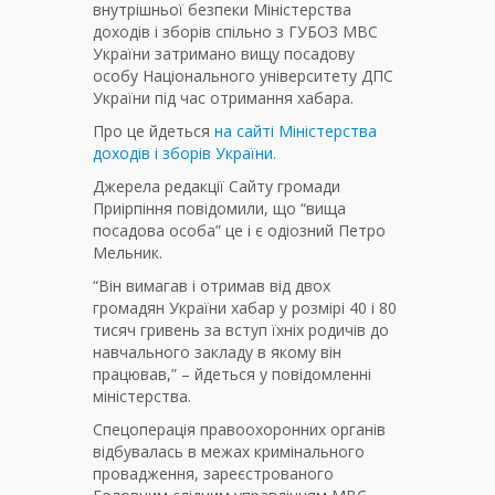
внутрішньої безпеки Міністерства
доходів і зборів спільно з ГУБОЗ МВС
України затримано вищу посадову
особу Національного університету ДПС
України під час отримання хабара.
Про це йдеться
на сайті Міністерства
доходів і зборів України.
Джерела редакції Сайту громади
Приірпіння повідомили, що “вища
посадова особа” це і є одіозний Петро
Мельник.
“Він вимагав і отримав від двох
громадян України хабар у розмірі 40 і 80
тисяч гривень за вступ їхніх родичів до
навчального закладу в якому він
працював,” – йдеться у повідомленні
міністерства.
Спецоперація правоохоронних органів
відбувалась в межах кримінального
провадження, зареєстрованого