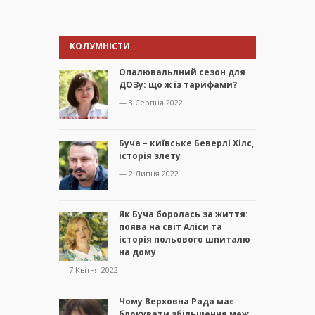
КОЛУМНІСТИ
Опалювальлний сезон для
ДОЗу: що ж із тарифами?
— 3 Серпня 2022
Буча – київське Беверлі Хілс,
історія злету
— 2 Липня 2022
Як Буча боролась за життя:
поява на світ Аліси та
історія польового шпиталю
на дому
— 7 Квітня 2022
Чому Верховна Рада має
блокувати збільшення меж