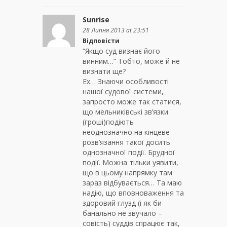
Sunrise
28 Липня 2013 at 23:51
Відповісти
“Якщо суд визнає його
винним…” Тобто, може й не
визнати ще?
Ех… Знаючи особливості
нашої судової системи,
запросто може так статися,
що мельниківські зв’язки
(гроші)подіють
неоднозначно на кінцеве
розв’язання такої досить
однозначної події. Брудної
події. Можна тільки уявити,
що в цьому напрямку там
зараз відбувається… Та маю
надію, що вповноваження та
здоровий глузд (і як би
банально не звучало –
совість) суддів спрацює так,