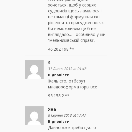
хочеться, щоб у серцях
судовиків щось ламалося і
не гаманці формували їхні
рішення та присудження: як
би неможливим це б не
виглядало… І особливо у цій
“мельниківській справі”.
46.202.198.**
S
31 Липня 2013 at 01:48
Відповісти
Жаль его, отберут
младореформаторы все
95.158.2.**
Яна
8 Серпня 2013 at 17:47
Відповісти
Давно вже треба цього