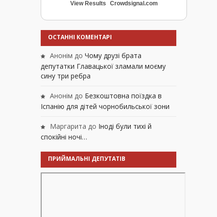
View Results
Crowdsignal.com
ОСТАННІ КОМЕНТАРІ
Анонім
до
Чому друзі брата
депутатки Главацької зламали моєму
сину три ребра
Анонім
до
Безкоштовна поїздка в
Іспанію для дітей чорнобильської зони
Маргарита
до
Іноді були тихі й
спокійні ночі…
ПРИЙМАЛЬНІ ДЕПУТАТІВ