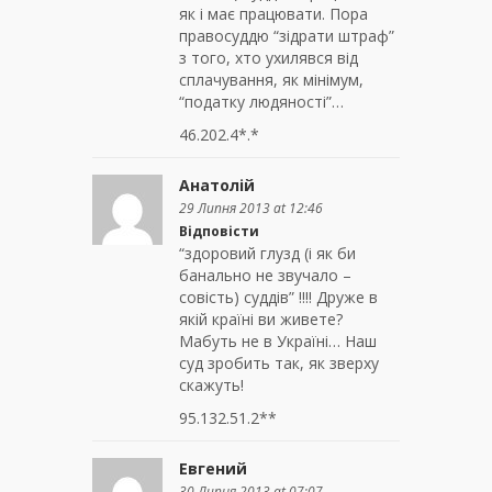
як і має працювати. Пора
правосуддю “зідрати штраф”
з того, хто ухилявся від
сплачування, як мінімум,
“податку людяності”…
46.202.4*.*
Анатолій
29 Липня 2013 at 12:46
Відповісти
“здоровий глузд (і як би
банально не звучало –
совість) суддів” !!!! Друже в
якій країні ви живете?
Мабуть не в Україні… Наш
суд зробить так, як зверху
скажуть!
95.132.51.2**
Евгений
30 Липня 2013 at 07:07