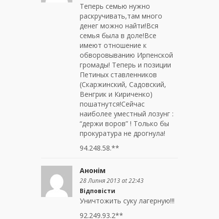
Теперь семью нужно
раскручивать,там много
денег можно найти!Вся
семья была в доле!Все
имеют отношение к
обворовыванию Ирпенской
громады! Теперь и позиции
Петиных ставленников
(Скаржинский, Садовский,
Венгрик и Кириченко)
пошатнутся!Сейчас
наиболее уместный лозунг :
“держи воров” ! Только бы
прокуратура не дрогнула!
94.248.58.**
Анонім
28 Липня 2013 at 22:43
Відповісти
Уничтожить суку лагерную!!!
92.249.93.2**