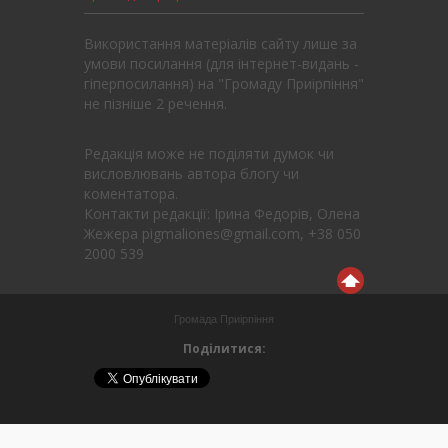
Використання матеріалів сайту лише за
умови посилання (для інтернет-видань -
гіперпосилання) на "Громаду Приірпіння"
не пізніше 2 речення.
Редакція може не поділяти думок чи
висловлювань автора блогу чи
коментатора.
Контакти редакції: Ірина Федорів, Олена
Жежера pigmaliones@gmail.com, +38 050
2000 539
Громада Приірпіння
Поділитися: