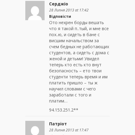
Серджіо
28 Липня 2013 at 17:42
Відповісти
Ото нехрен борды вешать
что я такой п..тый, и мне все
пох..ю, и сидеть в бане с
висшим начальством за
счем бедных не работающих
студентов, а сидеть с дома с
женой и детьми! Увидел
теперь кто есть кто внут
безопасность – ето твои
студенти теперь время и им
платить пришло – ты ж
научил словами с чего
заработали с того и
платим…
94.153.251.2**
Патріот
28 Липня 2013 at 17:47