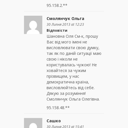
95.158.2.**
Смолянчук Ольга
30 Липня 2013 at 12:23
Відповісти
Шановна Оля См-к, прошу
Вас від мого імені не
висловлювати свою думку,
так як по даній ситуації маю
свою і ніколи не
користувалась чужою! Не
ховайтеся за чужим
прізвищем, у нас
демократична країна,
висловлюйтесь від себе.
Дякую за розуміння!
Смолянчук Ольга Олегівна.
95.158.48.**
Сашко
30 Липня 2013 at 15:41