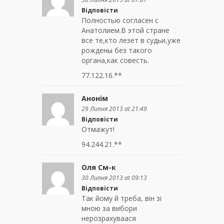
Відповісти
Полностью согласен с
Анатолием.В этой стране
все те,кто лезет в судьи,уже
рождены без такого
органа,как совесть.
77.122.16.**
Анонім
29 Липня 2013 at 21:49
Відповісти
Отмажут!
94.244.21.**
Оля См-к
30 Липня 2013 at 09:13
Відповісти
Tак йому й треба, він зі
мною за вибори
нерозрахуваася