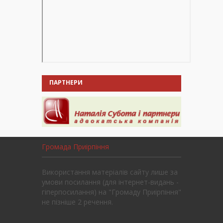
ПАРТНЕРИ
Громада Приірпіння
Використання матеріалів сайту лише за
умови посилання (для інтернет-видань -
гіперпосилання) на "Громаду Приірпіння"
не пізніше 2 речення.