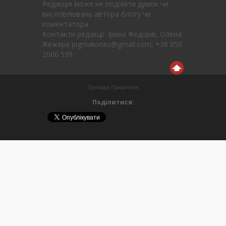
Редакція може не поділяти думок чи
висловлювань автора блогу чи
коментатора.
Контакти редакції: Ірина Федорів, Олена
Жежера pigmaliones@gmail.com, +38 050
2000 539
Громада Приірпіння
Поділитися: