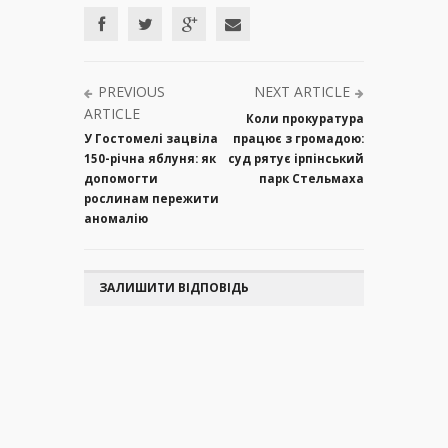
PREVIOUS
NEXT ARTICLE
ARTICLE
Коли прокуратура
У Гостомелі зацвіла
працює з громадою:
150-річна яблуня: як
суд рятує ірпінський
допомогти
парк Стельмаха
рослинам пережити
аномалію
ЗАЛИШИТИ ВІДПОВІДЬ