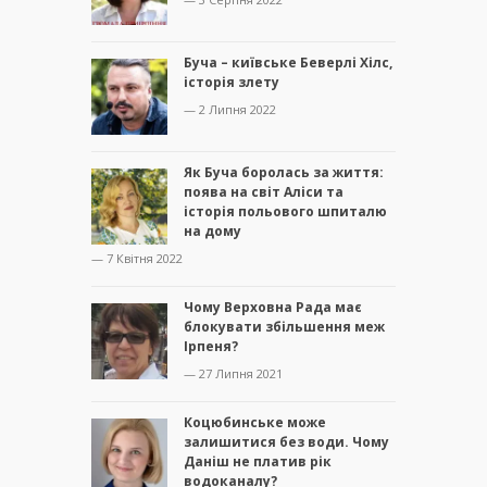
Буча – київське Беверлі Хілс,
історія злету
— 2 Липня 2022
Як Буча боролась за життя:
поява на світ Аліси та
історія польового шпиталю
на дому
— 7 Квітня 2022
Чому Верховна Рада має
блокувати збільшення меж
Ірпеня?
— 27 Липня 2021
Коцюбинське може
залишитися без води. Чому
Даніш не платив рік
водоканалу?