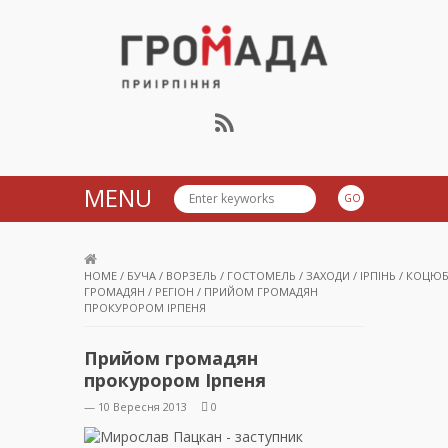
Громада Приірпіння
MENU
HOME
/
БУЧА
/
ВОРЗЕЛЬ
/
ГОСТОМЕЛЬ
/
ЗАХОДИ
/
ІРПІНЬ
/
КОЦЮБ
ГРОМАДЯН
/
РЕГІОН
/
ПРИЙОМ ГРОМАДЯН
ПРОКУРОРОМ ІРПЕНЯ
Прийом громадян
прокурором Ірпеня
— 10 Вересня 2013
0