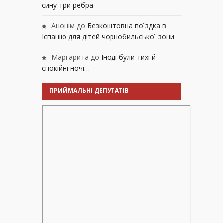
сину три ребра
Анонім
до
Безкоштовна поїздка в
Іспанію для дітей чорнобильської зони
Маргарита
до
Іноді були тихі й
спокійні ночі…
ПРИЙМАЛЬНІ ДЕПУТАТІВ