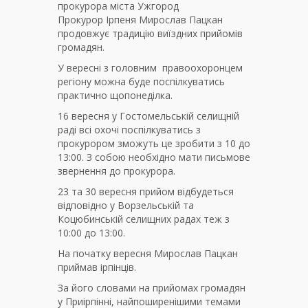
Прокурор Ірпеня Мирослав Пацкан
продовжує традицію виїздних прийомів
громадян.
У вересні з головним правоохоронцем
регіону можна буде поспілкуватись
практично щопонеділка.
16 вересня у Гостомельській селищній
раді всі охочі поспілкуватись з
прокурором зможуть це зробити з 10 до
13:00. З собою необхідно мати письмове
звернення до прокурора.
23 та 30 вересня прийом відбудеться
відповідно у Ворзельській та
Коцюбинській селищних радах теж з
10:00 до 13:00.
На початку вересня Мирослав Пацкан
приймав ірпінців.
За його словами на прийомах громадян
у Приірпінні, найпоширенішими темами