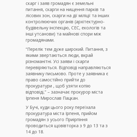
скарг і заяв громадян є земельні
питання, скарги на нищення парків та
лісових зон, скарги на дії міліції та інших
контролюючих органів (архітектурно-
будівельну інспекцію, СЕС, екологів та
інші утсанови) та майнові спори між
громадянами.
“Перелік тем дуже широкий. Питання, з
якими звертаються люди, вкрай
різноманітні. Усі заяви і скарги
перевіряються. Відповіді направляються
заявнику письмово. Проте у заявника є
право самостійно прийти до
прокуратури , щоб узяти копію
відповіді,” – зазначає прокурор міста
Ірпеня Мирослав Пацкан.
У Бучі, куди цього року переїхала
прокуратура міста Ірпеня, прийом
громадян з усього Приірпіння
проводиться щовівторка з 9 до 13 та з
14 до 18.