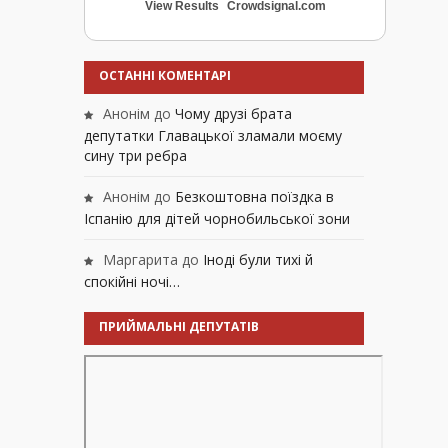
View Results
Crowdsignal.com
ОСТАННІ КОМЕНТАРІ
Анонім
до
Чому друзі брата
депутатки Главацької зламали моєму
сину три ребра
Анонім
до
Безкоштовна поїздка в
Іспанію для дітей чорнобильської зони
Маргарита
до
Іноді були тихі й
спокійні ночі…
ПРИЙМАЛЬНІ ДЕПУТАТІВ