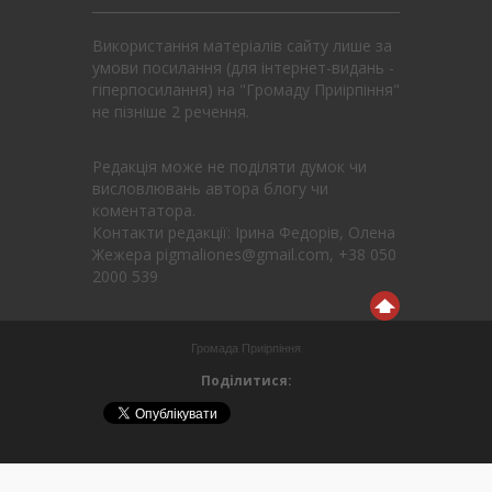
Використання матеріалів сайту лише за
умови посилання (для інтернет-видань -
гіперпосилання) на "Громаду Приірпіння"
не пізніше 2 речення.
Редакція може не поділяти думок чи
висловлювань автора блогу чи
коментатора.
Контакти редакції: Ірина Федорів, Олена
Жежера pigmaliones@gmail.com, +38 050
2000 539
Громада Приірпіння
Поділитися: