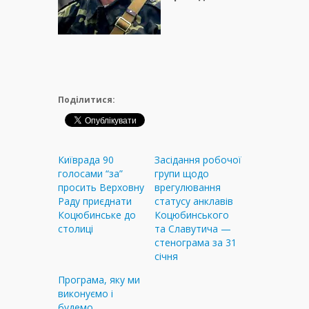
Поділитися:
Київрада 90
Засідання робочої
голосами “за”
групи щодо
просить Верховну
врегулювання
Раду приєднати
статусу анклавів
Коцюбинське до
Коцюбинського
столиці
та Славутича —
стенограма за 31
січня
Програма, яку ми
виконуємо і
будемо