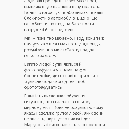
Люди, які проїздять через блок-пост,
виявляють до нас підвищену цікавість.
Вони фотографують або знімають наші
блок-пости з автомобілів. Видно, що
їхні обличчя на в’їзді на блок-пости
напружені й зосередженні.
Ми їм привітно махаємо, і тоді вони теж
нам усміхаються і махають у відповідь,
розуміючи, що ми стоїмо тут задля
їхнього захисту.
Багато людей зупиняються й
фотографуються з нами на фоні
бронетехніки, дехто навіть привозить
зумисне сюди своїх дітей, щоб
сфотографуватись.
Більшість висловлює обурення
ситуацією, що склалась в їхньому
мирному місті. Вони не розуміють, чому
якась невелика групка людей, яких вони
не знають, вирішує за них їхні долі.
Маріупольці висловлюють занепокоєння