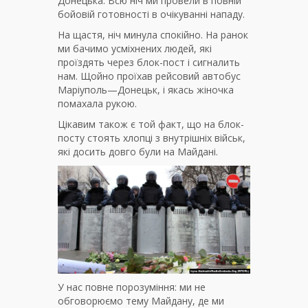
Донецька. Всю ніч ми провели в повній
бойовій готовності в очікуванні нападу.
На щастя, ніч минула спокійно. На ранок
ми бачимо усміхнених людей, які
проїздять через блок-пост і сигналить
нам. Щойно проїхав рейсовий автобус
Маріуполь—Донецьк, і якась жіночка
помахала рукою.
Цікавим також є той факт, що на блок-
посту стоять хлопці з внутрішніх військ,
які досить довго були на Майдані.
У нас повне порозуміння: ми не
обговорюємо тему Майдану, де ми