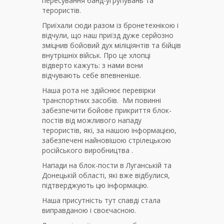
пересування банд-угрупувань та
терористів.
Приїхали сюди разом із бронетехнікою і
відчули, що наш приїзд дуже серйозно
зміцнив бойовий дух міліціянтів та бійців
внутрішніх військ. Про це хлопці
відверто кажуть: з нами вони
відчувають себе впевненіше.
Наша рота не здійснює перевірки
транспортних засобів. Ми повинні
забезпечити бойове прикриття блок-
постів від можливого нападу
терористів, які, за нашою інформацією,
забезпечені найновішою стрілецькою
російського виробництва .
Напади на блок-пости в Луганській та
Донецькій області, які вже відбулися,
підтверджують цю інформацію.
Наша присутність тут спавді стала
виправданою і своєчасною.