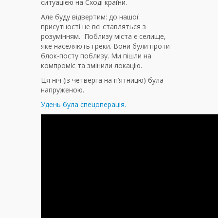
ситуацією на Сході країни.
Але буду відвертим: до нашої
присутності не всі ставляться з
розумінням. Поблизу міста є селище,
яке населяють греки. Вони були проти
блок-посту поблизу. Ми пішли на
компроміс та змінили локацію.
Ця ніч (із четверга на п’ятницю) була
напруженою.
Удень була спецоперація.