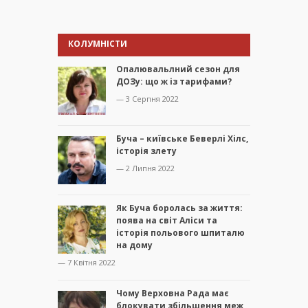
КОЛУМНІСТИ
Опалювальлний сезон для
ДОЗу: що ж із тарифами?
— 3 Серпня 2022
Буча – київське Беверлі Хілс,
історія злету
— 2 Липня 2022
Як Буча боролась за життя:
поява на світ Аліси та
історія польового шпиталю
на дому
— 7 Квітня 2022
Чому Верховна Рада має
блокувати збільшення меж