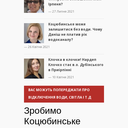
Ірпеня?
— 27 Липня 2021
Коцюбинське може
залишитися без води. Чому
Даніш не платив рік
водоканалу?
— 26 Квітня 2021
Клочка в клочки! Нардеп
Клочко стає в.о. Дубінського
в Приірпінні
— 10 Квітня 2021
ВАС МОЖУТЬ ПОПЕРЕДЖАТИ ПРО
ВІДКЛЮЧЕННЯ ВОДИ, СВІТЛА І Т.Д