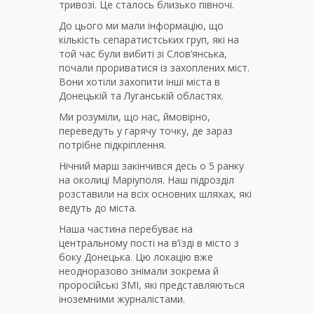
тривозі. Це сталось близько півночі.
До цього ми мали інформацію, що
кількість сепаратистських груп, які на
той час були вибиті зі Слов’янська,
почали прориватися із захоплених міст.
Вони хотіли захопити інші міста в
Донецькій та Луганській областях.
Ми розуміли, що нас, ймовірно,
переведуть у гарячу точку, де зараз
потрібне підкріплення.
Нічний марш закінчився десь о 5 ранку
на околиці Маріуполя. Наш підрозділ
розставили на всіх основних шляхах, які
ведуть до міста.
Наша частина перебуває на
центральному пості на в’їзді в місто з
боку Донецька. Цю локацію вже
неодноразово знімали зокрема й
проросійські ЗМІ, які представляються
іноземними журналістами.