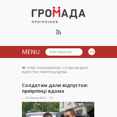
Громада Приірпіння
MENU
HOME
/
КОЦЮБИНСЬКЕ
/
СОЛДАТАМ ДАЛИ
ВІДПУСТКИ: ПРИІРПІНЦІ ВДОМА
Солдатам дали відпустки:
приірпінці вдома
— 29 Липня 2014
1