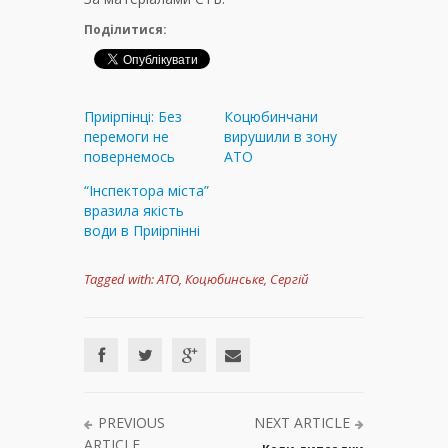
Поділитися:
Приірпінці: Без
Коцюбинчани
перемоги не
вирушили в зону
повернемось
АТО
“Інспектора міста”
вразила якість
води в Приірпінні
Tagged with:
АТО
,
Коцюбинське
,
Сергій
PREVIOUS
NEXT ARTICLE
ARTICLE