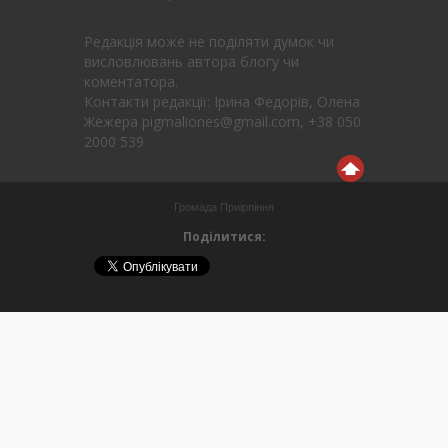
Редакція може не поділяти думок чи
висловлювань автора блогу чи
коментатора.
Контакти редакції: Ірина Федорів, Олена
Жежера pigmaliones@gmail.com, +38 050
2000 539
Громада Приірпіння
Поділитися: