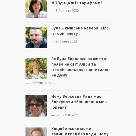
ДОЗу: що ж із тарифами?
— 3 Серпня 2022
Буча – київське Беверлі Хілс,
історія злету
— 2 Липня 2022
Як Буча боролась за життя:
поява на світ Аліси та
історія польового шпиталю
на дому
— 7 Квітня 2022
Чому Верховна Рада має
блокувати збільшення меж
Ірпеня?
— 27 Липня 2021
Коцюбинське може
залишитися без води. Чому