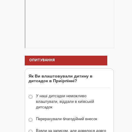
ОПИТУВАННЯ
Як Ви влаштовували дитину в
дитсадок в Приірпінні?
У наші дитсадки неможливо
влаштувати, віддали в київській
дитсадок
Перерахували благодійний внесок
Взяли за записом, але довелося довго