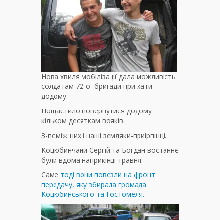
Нова хвиля мобілізації дала можливість
солдатам 72-ої бригади приїхати
додому.
Пощастило повернутися додому
кільком десяткам вояків.
З-поміж них і наші земляки-приірпінці.
Коцюбинчани Сергій та Богдан востаннє
були вдома наприкінці травня.
Саме
тоді вони повезли на фронт
передачу, яку збирала громада
Коцюбинського та Гостомеля.