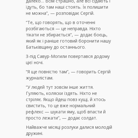
далеко… Всім страшно, але всі сідають і
їдуть, бо там наші стоять. Їх полишити
не можна”, — розповідає Сергій.
“Те, що говорять, що в оточенні
розбігаються — це неправда. Ніхто
тікати не збирається”, — додає боєць,
який як і раніше готовий боронити нашу
Батьківщину до останнього.
З-під Савур-Могили повертався додому
цієї ночі.
“Я ще повністю там”, — говорить Сергій
журналістам.
“У людей тут зовсім інше життя.
Гуляють, коляски їздять. Ніхто не
стріляє. Якщо йдеш повз кущі, й хтось
свистить, то це вже нормальний
рефлекс — шукати яму, щоб впасти й
просто лежати”, — додає солдат.
Найважче місяці розлуки далися молодій
дружині.