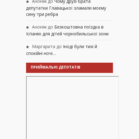
Анонім
до
Чому друзі брата
депутатки Главацької зламали моєму
сину три ребра
Анонім
до
Безкоштовна поїздка в
Іспанію для дітей чорнобильської зони
Маргарита
до
Іноді були тихі й
спокійні ночі…
ПРИЙМАЛЬНІ ДЕПУТАТІВ