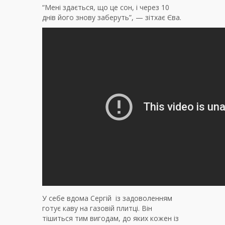
“Мені здається, що це сон, і через 10
днів його знову заберуть”, — зітхає Єва.
У себе вдома Сергій із задоволенням
готує каву на газовій плитці. Він
тішиться тим вигодам, до яких кожен із