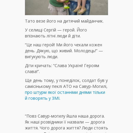
Тато везе його на дитячий майданчик.
У селищі Сергій — герой. Його
впізнають літні люди й діти.
“Це наш герой! Ми його чекали кожен
день. Дякую, що живий. Молодець!” —
вигукують люди.
Діти кричать: “Слава Україні! Героям
слава!”.
Ще день тому, у понеділок, солдат був у
самісінькому пеклі АТО на Савур-Могилі,
про штурм якої останніми днями тільки
й говорять у ЗМІ.
“Повз Савур-могилу йшла наша дорога.
Як наші розвідники її назвали — дорога
життя. Чого дорога життя? Люди стоять