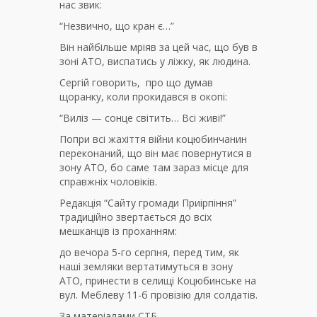
нас звик:
“Незвично, що кран є…”
Він найбільше мріяв за цей час, що був в
зоні АТО, виспатись у ліжку, як людина.
Сергій говорить, про що думав
щоранку, коли прокидався в окопі:
“Виліз — сонце світить… Всі живі!”
Попри всі жахіття війни коцюбинчанин
переконаний, що він має повернутися в
зону АТО, бо саме там зараз місце для
справжніх чоловіків.
Редакція “Сайту громади Приірпіння”
традиційно звертається до всіх
мешканців із проханням:
до вечора 5-го серпня, перед тим, як
наші земляки вертатимуться в зону
АТО, принести в селищі Коцюбинське на
вул. Меблеву 11-б провізію для солдатів.
За матеріалами СТБ.