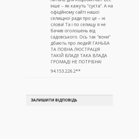
інше – як кажуть “суєта”. А на
офіційному сайті нашої
селищної ради про це – ні
слова! Та і по селищу я не
бачив оголошень від
садовського. Ось так “вони”
дбають про людей! ГАНЬБА
ТА ПОВНА ЛЮСТРАЦІЯ
ТАКІЙ ВЛАДІ! ТАКА ВЛАДА
ГРОМАДІ НЕ ПОТРІБНА!
94.153.226.2**
ЗАЛИШИТИ ВІДПОВІДЬ