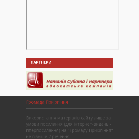
ПАРТНЕРИ
Громада Приірпіння
Використання матеріалів сайту лише за
умови посилання (для інтернет-видань -
гіперпосилання) на "Громаду Приірпіння"
не пізніше 2 речення.