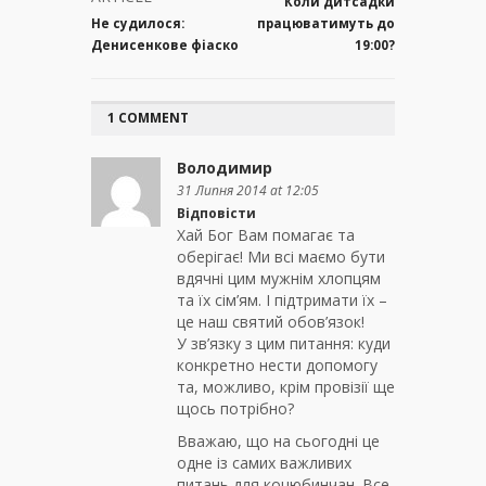
Коли дитсадки
Не судилося:
працюватимуть до
Денисенкове фіаско
19:00?
1 COMMENT
Володимир
31 Липня 2014 at 12:05
Відповісти
Хай Бог Вам помагає та
оберігає! Ми всі маємо бути
вдячні цим мужнім хлопцям
та їх сім’ям. І підтримати їх –
це наш святий обов’язок!
У зв’язку з цим питання: куди
конкретно нести допомогу
та, можливо, крім провізії ще
щось потрібно?
Вважаю, що на сьогодні це
одне із самих важливих
питань для коцюбинчан. Все