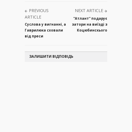
PREVIOUS
NEXT ARTICLE
ARTICLE
"Атлант" подарує
Суслова у вигнанні, а
затори на виїзді з
Гаврилюка сховали
Коцюбинскього
від преси
ЗАЛИШИТИ ВІДПОВІДЬ