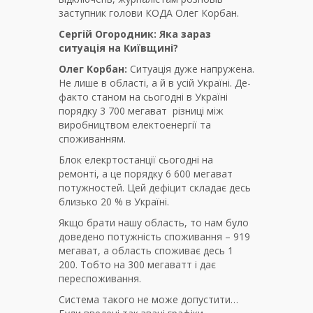
заступник голови КОДА Олег Корбан.
Сергій Огородник: Яка зараз
ситуація на Київщині?
Олег Корбан:
Ситуація дуже напружена.
Не лише в області, а й в усій Україні. Де-
факто станом на сьогодні в Україні
порядку 3 700 мегават різниці між
виробництвом електоенергії та
споживанням.
Блок елекртостанції сьогодні на
ремонті, а це порядку 6 600 мегават
потужностей. Цей дефіцит складає десь
близько 20 % в Україні.
Якщо брати нашу область, то нам було
доведено потужність споживання – 919
мегават, а область споживає десь 1
200. Тобто на 300 мегаватт і дає
переспоживання.
Система такого не може допустити…