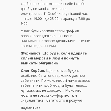
серйозно контролювали і себе і своїх
дітей у питанні споживання
електроенергії. Особливо у піковий час
– після 19:00 і до 23:00, а зранку з 7:00 до
9:00.
У нас були класичні етапи графіків
аварійногов ідключення і вони
виявились не зовсім ідеальними… точніе
зовсім неідеальними.
Журналіст: Що буде, коли вдарять
сильні морози й люди почнуть
вмикати обігрівачі?
Олег Корбан:
Щільність забудов,
особливо багатоповерхових, дає про
себе знати. По можливості намагаємось
забезпечити, щоб людям було тепло…
ну, скажімо, не холодно… Можливо,
людям не зовсім комфортно, але
ситуація така і багато хто її розуміє.
Поділитися: