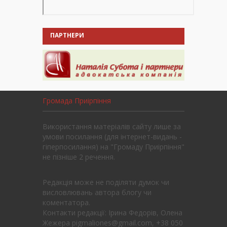
ПАРТНЕРИ
Громада Приірпіння
Використання матеріалів сайту лише за
умови посилання (для інтернет-видань -
гіперпосилання) на "Громаду Приірпіння"
не пізніше 2 речення.
Редакція може не поділяти думок чи
висловлювань автора блогу чи
коментатора.
Контакти редакції: Ірина Федорів, Олена
Жежера pigmaliones@gmail.com, +38 050