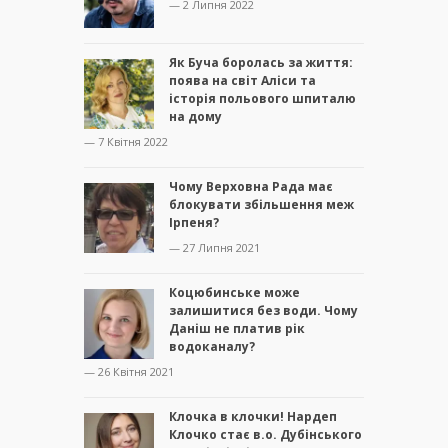
— 2 Липня 2022
Як Буча боролась за життя:
поява на світ Аліси та
історія польового шпиталю
на дому
— 7 Квітня 2022
Чому Верховна Рада має
блокувати збільшення меж
Ірпеня?
— 27 Липня 2021
Коцюбинське може
залишитися без води. Чому
Даніш не платив рік
водоканалу?
— 26 Квітня 2021
Клочка в клочки! Нардеп
Клочко стає в.о. Дубінського