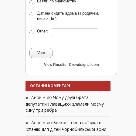
Взяли по знайомству
Дитина сидить вдома (з родичем,
нянею, ін.)
Other:
Vote
View Results
Crowdsignal.com
ОСТАННІ КОМЕНТАРІ
Анонім
до
Чому друзі брата
депутатки Главацької зламали моєму
сину три ребра
Анонім
до
Безкоштовна поїздка в
Іспанію для дітей чорнобильської зони