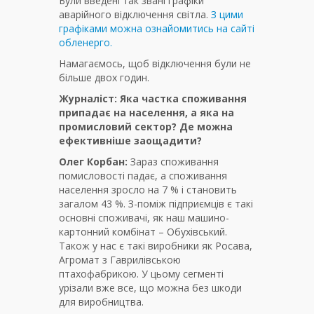
Були введені так звані графіки
аварійного відключення світла.
З цими
графіками можна ознайомитись на сайті
обленерго.
Намагаємось, щоб відключення були не
більше двох годин.
Журналіст:
Яка частка споживання
припадає на населення, а яка на
промисловий сектор? Де можна
ефективніше заощадити?
Олег Корбан:
Зараз споживання
помисловості падає, а споживання
населення зросло на 7 % і становить
загалом 43 %. З-поміж підприємців є такі
основні споживачі, як наш машино-
картонний комбінат – Обухівський.
Також у нас є такі виробники як Росава,
Агромат з Гаврилівською
птахофабрикою. У цьому сегменті
урізали вже все, що можна без шкоди
для виробництва.