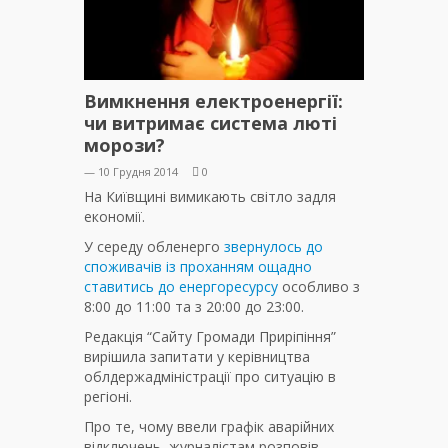
Вимкнення електроенергії:
чи витримає система люті
морози?
— 10 Грудня 2014
0
На Київщині вимикають світло задля
економії.
У середу обленерго
звернулось до
споживачів із проханням ощадно
ставитись до енергоресурсу
особливо з
8:00 до 11:00 та з 20:00 до 23:00.
Редакція “Сайту Громади Приріпіння”
вирішила запитати у керівництва
облдержадміністрації про ситуацію в
регіоні.
Про те, чому ввели графік аварійних
відключень, журналістам розповів