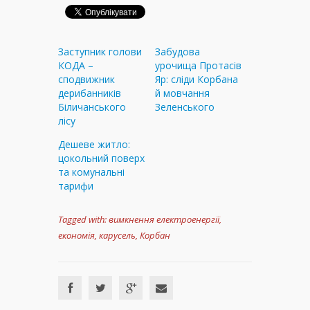
Заступник голови
Забудова
КОДА –
урочища Протасів
сподвижник
Яр: сліди Корбана
дерибанників
й мовчання
Біличанського
Зеленського
лісу
Дешеве житло:
цокольний поверх
та комунальні
тарифи
Tagged with:
вимкнення електроенергії
,
економія
,
карусель
,
Корбан