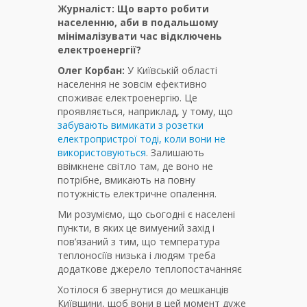
Журналіст:
Що варто робити
населенню, аби в подальшому
мінімалізувати час відключень
електроенергії?
Олег Корбан:
У Київській області
населення не зовсім ефективно
споживає електроенергію. Це
проявляється, наприклад, у тому, що
забувають вимикати з розетки
електропристрої тоді, коли вони не
використовуються
. Залишають
ввімкнене світло там, де воно не
потрібне, вмикають на повну
потужність електричне опалення.
Ми розуміємо, що сьогодні є населені
пункти, в яких це вимуений захід і
пов’язаний з тим, що температура
теплоносіїв низька і людям треба
додаткове джерело теплопостачанняє
Хотілося б звернутися до мешканців
Київщини, щоб вони в цей момент дуже