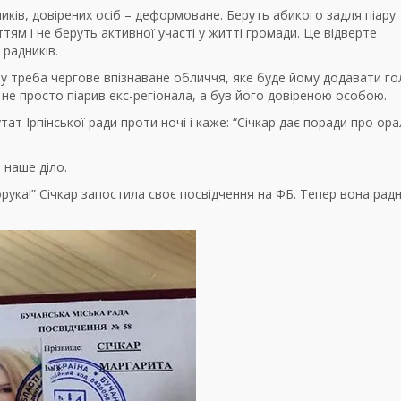
ників, довірених осіб – деформоване. Беруть абикого задля піару.
м і не беруть активної участі у житті громади. Це відверте
радників.
лу треба чергове впізнаване обличчя, яке буде йому додавати гол
не просто піарив екс-регіонала, а був його довіреною особою.
тат Ірпінської ради проти ночі і каже: “Січкар дає поради про ор
 наше діло.
орука!” Січкар запостила своє посвідчення на ФБ. Тепер вона рад