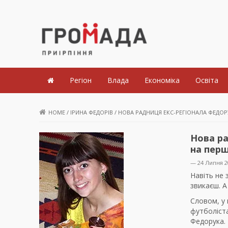
Громада Приірпіння
Регіон
Влада
Економіка
Освіта
HOME
/
ІРИНА ФЕДОРІВ
/
НОВА РАДНИЦЯ ЕКС-РЕГІОНАЛА ФЕДОР
Нова ра
на перш
— 24 Липня 2
Навіть не 
звикаєш. А
Словом, у 
футболіста
Федорука.