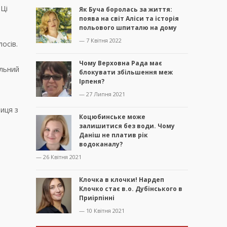
 Ці
Як Буча боролась за життя:
поява на світ Аліси та історія
польового шпиталю на дому
— 7 Квітня 2022
осів.
Чому Верховна Рада має
альний
блокувати збільшення меж
Ірпеня?
— 27 Липня 2021
ниця з
Коцюбинське може
залишитися без води. Чому
Даніш не платив рік
водоканалу?
— 26 Квітня 2021
Клочка в клочки! Нардеп
Клочко стає в.о. Дубінського в
Приірпінні
— 10 Квітня 2021