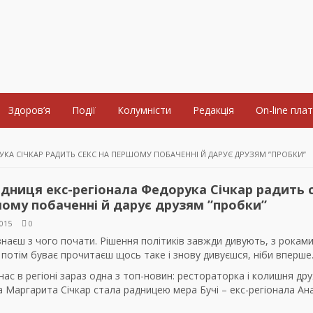
Здоров’я
Події
Колумністи
Редакція
On-line пла
УКА СІЧКАР РАДИТЬ СЕКС НА ПЕРШОМУ ПОБАЧЕННІ Й ДАРУЄ ДРУЗЯМ ”ПРОБКИ”
дниця екс-регіонала Федорука Січкар радить 
ому побаченні й дарує друзям ”пробки”
015
0
знаєш з чого почати. Рішення політиків завжди дивують, з роками
 потім буває прочитаєш щось таке і знову дивуєшся, ніби вперш
нас в регіоні зараз одна з топ-новин: рестораторка і колишня др
 Маргарита Січкар стала радницею мера Бучі – екс-регіонала Ан