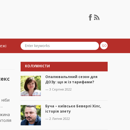
тежі
КОЛУМНІСТИ
Опалювальлний сезон для
секс
ДОЗу: що ж із тарифами?
— 3 Серпня 2022
 ніби
е…
Буча – київське Беверлі Хілс,
історія злету
ужина
— 2 Липня 2022
атолія