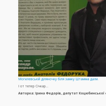
Могилевській діляночку біля замку Штамма дали.
І от тепер Січкар…
Авторка: Ірина Федорів, депутат Коцюбинської