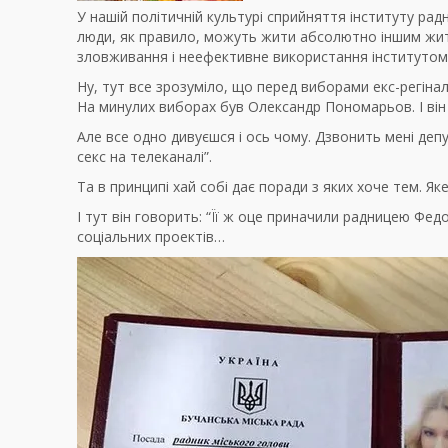
У нашій політичній культурі сприйняття інституту рад
люди, як правило, можуть жити абсолютно іншим життя
зловживання і неефективне використання інститутом 
Ну, тут все зрозуміло, що перед виборами екс-регіна
На минулих виборах був Олександр Пономарьов. І він 
Але все одно дивуєшся і ось чому. Дзвонить мені депу
секс на телеканалі”.
Та в принципі хай собі дає поради з яких хоче тем. Яке
І тут він говорить: “Її ж оце приначили радницею Фед
соціальних проектів…