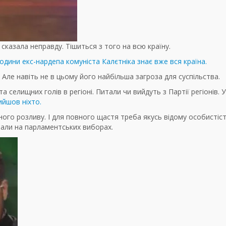
казала неправду. Тішиться з того на всю країну.
одини екс-нардепа комуніста Калєтніка знає вже вся країна.
Але навіть не в цьому його найбільша загроза для суспільства.
 селищних голів в регіоні. Питали чи вийдуть з Партії регіонів. 
ийшов ніхто.
ьного розливу. І для повного щастя треба якусь відому особистіс
али на парламентських виборах.