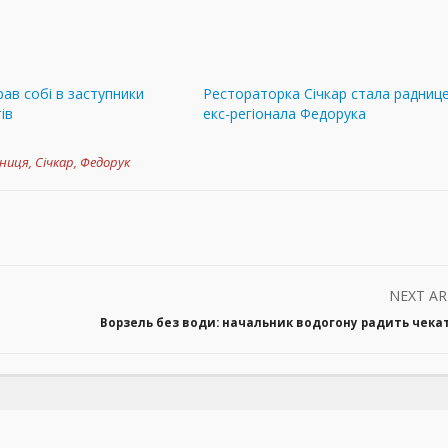
ав собі в заступники
Рестораторка Січкар стала радниц
ів
екс-регіонала Федорука
ниця
,
Січкар
,
Федорук
NEXT AR
Ворзель без води: начальник водогону радить чек