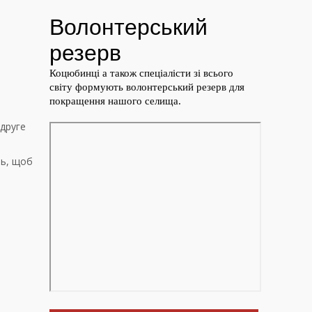
Удруге
ть, щоб