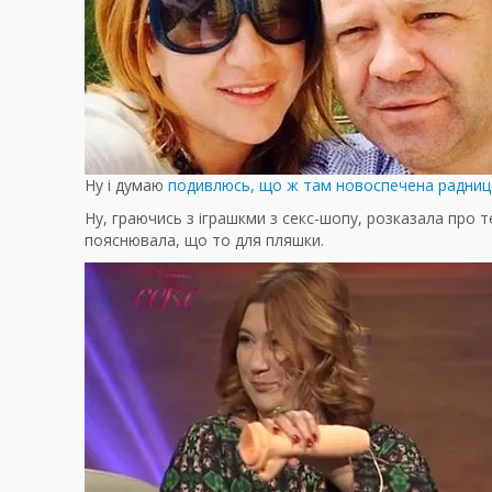
Ну і думаю
подивлюсь, що ж там новоспечена радниця 
Ну, граючись з іграшкми з секс-шопу, розказала про т
пояснювала, що то для пляшки.