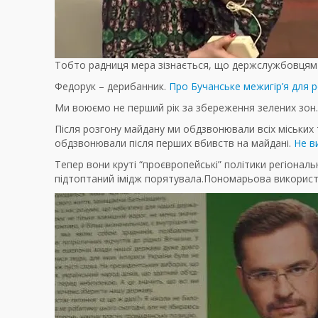
Тобто радниця мера зізнається, що держслужбовцям с
Федорук – дерибанник.
Про Бучанське межигір’я для р
Ми воюємо не перший рік за збереження зелених зон. 
Після розгону майдану ми обдзвонювали всіх міських та
обдзвонювали після перших вбивств на майдані.
Не в
Тепер вони круті “проєвропейські” політики регіонал
підтоптаний імідж порятувала.Пономарьова використ