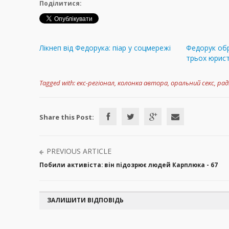
Поділитися:
Лікнеп від Федорука: піар у соцмережі
Федорук обр
трьох юрист
Tagged with:
екс-регіонал
,
колонка автора
,
оральний секс
,
рад
Share this Post:
PREVIOUS ARTICLE
Побили активіста: він підозрює людей Карплюка - 67
ЗАЛИШИТИ ВІДПОВІДЬ