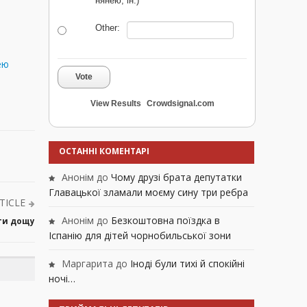
нянею, ін.)
Other:
ею
Vote
View Results
Crowdsignal.com
ОСТАННІ КОМЕНТАРІ
Анонім
до
Чому друзі брата депутатки
Главацької зламали моєму сину три ребра
TICLE
Анонім
до
Безкоштовна поїздка в
ати дощу
Іспанію для дітей чорнобильської зони
Маргарита
до
Іноді були тихі й спокійні
ночі…