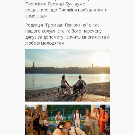
Пчолкіних. Громаді Бучі дуже
пощастило, що Пчолкіни приїхали жити
саме сюди.
Редакція “Громади Приірпіння” вітає
нашого колумніста та його наречену,
дякує за допомогу і зичить многая літа й
любові молодятам.