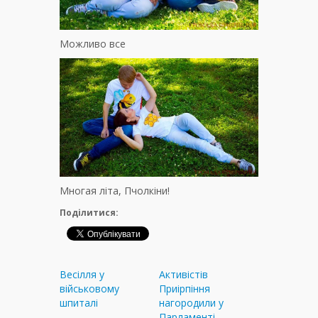
Можливо все
Многая літа, Пчолкіни!
Поділитися:
Весілля у
Активістів
військовому
Приірпіння
шпиталі
нагородили у
Парламенті