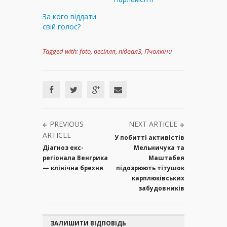
За кого віддати
свій голос?
Tagged with:
foto
,
весілля
,
підвал3
,
Пчолкіни
PREVIOUS
NEXT ARTICLE
ARTICLE
У побитті активістів
Діагноз екс-
Мельничука та
регіонала Венгрика
Маштабея
— клінічна брехня
підозрюють тітушок
карплюківських
забудовників
ЗАЛИШИТИ ВІДПОВІДЬ