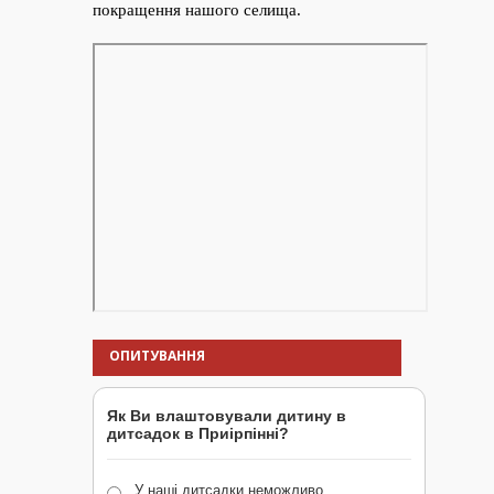
ОПИТУВАННЯ
Як Ви влаштовували дитину в
дитсадок в Приірпінні?
У наші дитсадки неможливо