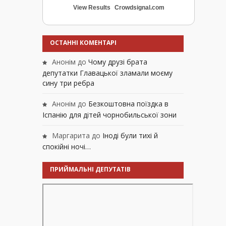
View Results
Crowdsignal.com
ОСТАННІ КОМЕНТАРІ
Анонім
до
Чому друзі брата
депутатки Главацької зламали моєму
сину три ребра
Анонім
до
Безкоштовна поїздка в
Іспанію для дітей чорнобильської зони
Маргарита
до
Іноді були тихі й
спокійні ночі…
ПРИЙМАЛЬНІ ДЕПУТАТІВ