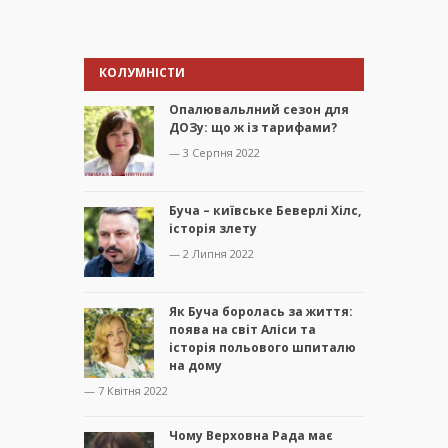
КОЛУМНІСТИ
Опалювальлний сезон для
ДОЗу: що ж із тарифами?
— 3 Серпня 2022
Буча – київське Беверлі Хілс,
історія злету
— 2 Липня 2022
Як Буча боролась за життя:
поява на світ Аліси та
історія польового шпиталю
на дому
— 7 Квітня 2022
Чому Верховна Рада має