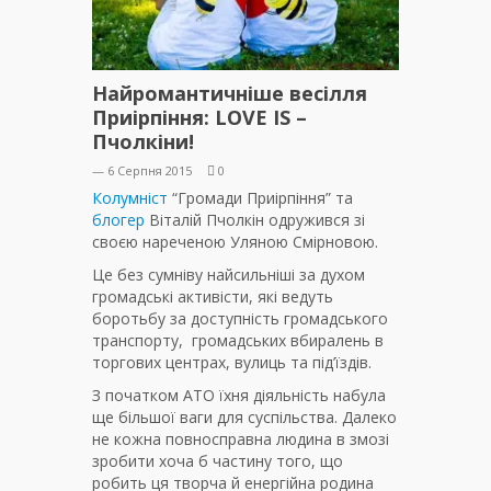
Найромантичніше весілля
Приірпіння: LOVE IS –
Пчолкіни!
— 6 Серпня 2015
0
Колумніст
“Громади Приірпіння” та
блогер
Віталій Пчолкін одружився зі
своєю нареченою Уляною Смірновою.
Це без сумніву найсильніші за духом
громадські активісти, які ведуть
боротьбу за доступність громадського
транспорту, громадських вбиралень в
торгових центрах, вулиць та під’їздів.
З початком АТО їхня діяльність набула
ще більшої ваги для суспільства. Далеко
не кожна повносправна людина в змозі
зробити хоча б частину того, що
робить ця творча й енергійна родина