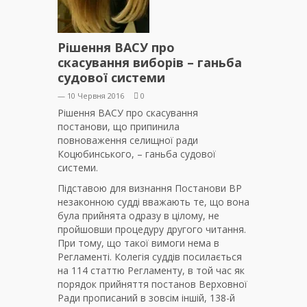
Рішення ВАСУ про
скасування виборів – ганьба
судової системи
— 10 Червня 2016
0
Рішення ВАСУ про скасування
постанови, що припинила
повноваження селищної ради
Коцюбинського, – ганьба судової
системи.
Підставою для визнання Постанови ВР
незаконною судді вважають те, що вона
була прийнята одразу в цілому, не
пройшовши процедуру другого читання.
При тому, що такої вимоги нема в
Регламенті. Колегія суддів посилається
на 114 статтю Регламенту, в той час як
порядок прийняття постанов Верховної
Ради прописаний в зовсім іншій, 138-й