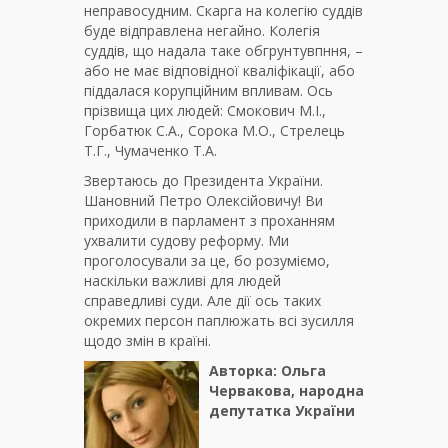
неправосудним. Скарга на колегію суддів
буде відправлена негайно. Колегія
суддів, що надала таке обгрунтувпння, –
або не має відповідної кваліфікації, або
піддалася корупційним впливам. Ось
прізвища цих людей: Смокович М.І.,
Горбатюк С.А., Сорока М.О., Стрелець
Т.Г., Чумаченко Т.А.
Звертаюсь до Президента України.
Шановний Петро Олексійовичу! Ви
приходили в парламент з проханням
ухвалити судову реформу. Ми
проголосували за це, бо розуміємо,
наскільки важливі для людей
справедливі суди. Але дії ось таких
окремих персон паплюжать всі зусилля
щодо змін в країні.
Авторка: Ольга
Червакова, народна
депутатка України