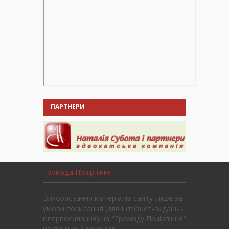
ПАРТНЕРИ
Громада Приірпіння
Використання матеріалів сайту лише за
умови посилання (для інтернет-видань -
гіперпосилання) на "Громаду Приірпіння"
не пізніше 2 речення.