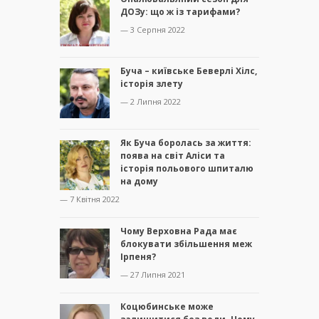
ДОЗу: що ж із тарифами?
— 3 Серпня 2022
Буча – київське Беверлі Хілс,
історія злету
— 2 Липня 2022
Як Буча боролась за життя:
поява на світ Аліси та
історія польового шпиталю
на дому
— 7 Квітня 2022
Чому Верховна Рада має
блокувати збільшення меж
Ірпеня?
— 27 Липня 2021
Коцюбинське може