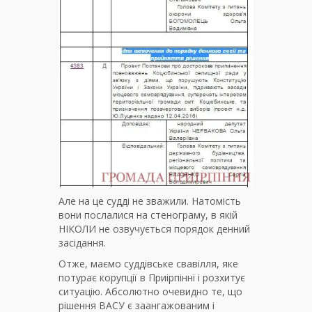
Але на це судді не зважили. Натомість
вони послалися на стенограму, в якій
НІКОЛИ не озвучується порядок денний
засідання.
Отже, маємо суддівське свавілля, яке
потурає корупції в Приірпінні і розхитує
ситуацію. Абсолютно очевидно те, що
рішення ВАСУ є заангажованим і