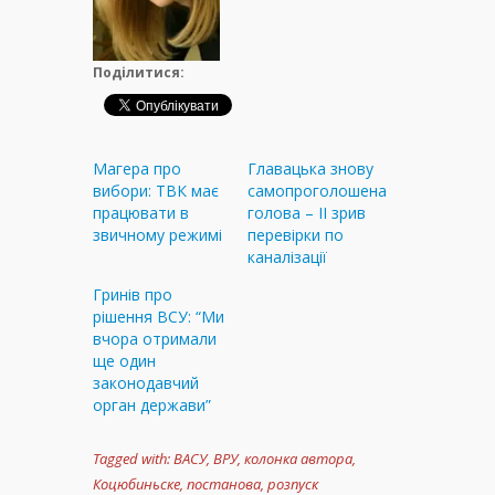
Поділитися:
Магера про
Главацька знову
вибори: ТВК має
самопроголошена
працювати в
голова – ІІ зрив
звичному режимі
перевірки по
каналізації
Гринів про
рішення ВСУ: “Ми
вчора отримали
ще один
законодавчий
орган держави”
Tagged with:
ВАСУ
,
ВРУ
,
колонка автора
,
Коцюбиньске
,
постанова
,
розпуск