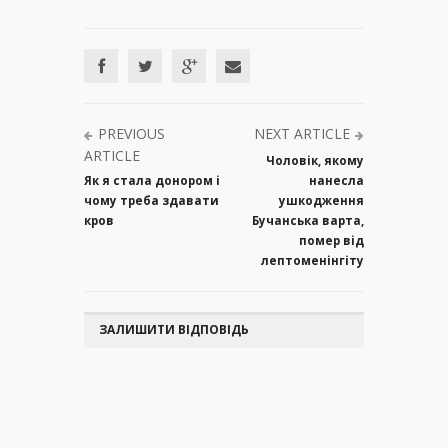
PREVIOUS
NEXT ARTICLE
ARTICLE
Чоловік, якому
Як я стала донором і
нанесла
чому треба здавати
ушкодження
кров
Бучанська варта,
помер від
лептоменінгіту
ЗАЛИШИТИ ВІДПОВІДЬ