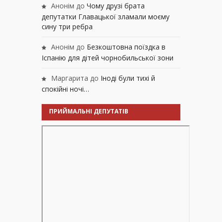
Анонім
до
Чому друзі брата
депутатки Главацької зламали моєму
сину три ребра
Анонім
до
Безкоштовна поїздка в
Іспанію для дітей чорнобильської зони
Маргарита
до
Іноді були тихі й
спокійні ночі…
ПРИЙМАЛЬНІ ДЕПУТАТІВ