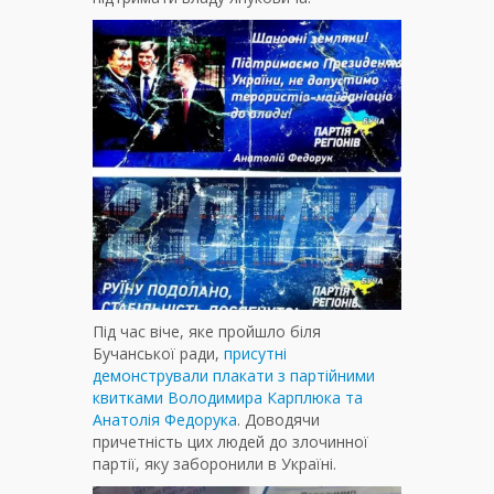
Під час віче, яке пройшло біля
Бучанської ради,
присутні
демонстрували плакати з партійними
квитками Володимира Карплюка та
Анатолія Федорука
. Доводячи
причетність цих людей до злочинної
партії, яку заборонили в Україні.