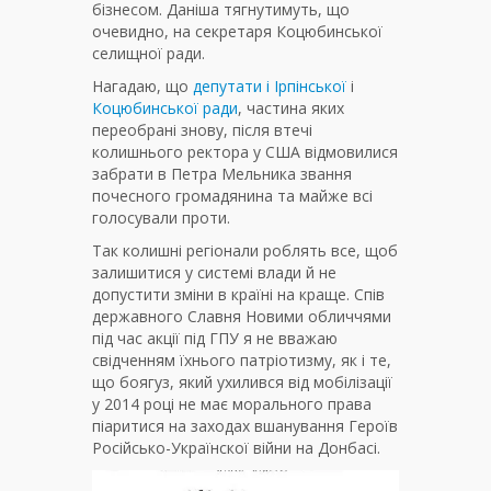
бізнесом. Даніша тягнутимуть, що
очевидно, на секретаря Коцюбинської
селищної ради.
Нагадаю, що
депутати і Ірпінської
і
Коцюбинської ради
, частина яких
переобрані знову, після втечі
колишнього ректора у США відмовилися
забрати в Петра Мельника звання
почесного громадянина та майже всі
голосували проти.
Так колишні регіонали роблять все, щоб
залишитися у системі влади й не
допустити зміни в країні на краще. Спів
державного Славня Новими обличчями
під час акції під ГПУ я не вважаю
свідченням їхнього патріотизму, як і те,
що боягуз, який ухилився від мобілізації
у 2014 році не має морального права
піаритися на заходах вшанування Героїв
Російсько-Українскої війни на Донбасі.