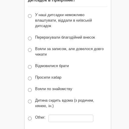
дитсадок в Приірпінні?
У наші дитсадки неможливо
влаштувати, віддали в київській
дитсадок
Перерахували благодійний внесок
Взяли за записом, але довелося довго
чекати
Відмовилися брати
Просили хабар
Взяли по знайомству
Дитина сидить вдома (з родичем,
нянею, ін.)
Other: