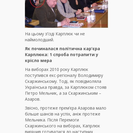
На цьому з’їзді Карплюк чи не
наймолодший.
Як починалася політична кар’єра
Карплюка: 1 спроба потрапити у
крісло мера
На виборах 2010 року Карплюк
поступився екс-регіоналу Володимиру
Скаржинському. Тоді, як повідмоляла
Українська правда, за Карплюком стояв
Петро Мельник, а за Скаржинським –
Азаров.
Звісно, протеже прем’єра Азарова мало
більше шансів на успіх, аніж протеже
Мельника. Після Перемоги
Скаржинського на виборах, Капрлюк
вирішив готуватися до наступних