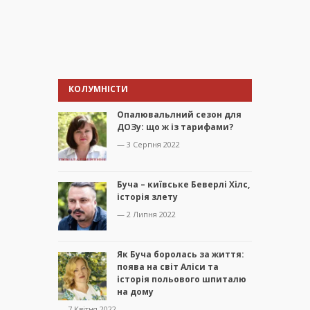
КОЛУМНІСТИ
Опалювальлний сезон для
ДОЗу: що ж із тарифами?
— 3 Серпня 2022
Буча – київське Беверлі Хілс,
історія злету
— 2 Липня 2022
Як Буча боролась за життя:
поява на світ Аліси та
історія польового шпиталю
на дому
— 7 Квітня 2022