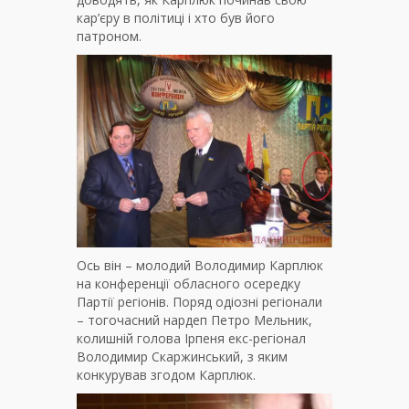
кар’єру в політиці і хто був його
патроном.
Ось він – молодий Володимир Карплюк
на конференції обласного осередку
Партії регіонів. Поряд одіозні регіонали
– тогочасний нардеп Петро Мельник,
колишній голова Ірпеня екс-регіонал
Володимир Скаржинський, з яким
конкурував згодом Карплюк.