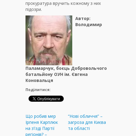
прокуратура вручить кожному з них
підозри.
Автор:
Володимир
Паламарчук,
боєць Добровольчого
батальйону ОУН
ім. Євгена
Коновальця
Поділитися:
Що робив мер
“Нові обличчя” –
Ірпеня Карплюк
загроза для Києва
на з’їзді Партії
та області
регіонів? –