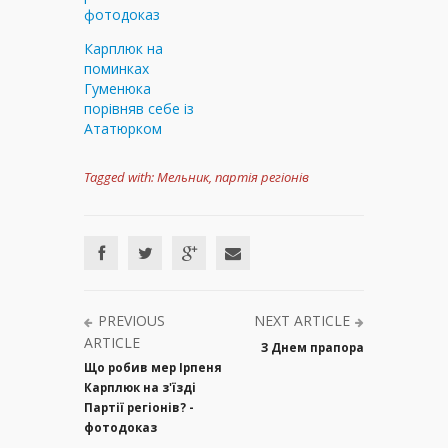
фотодоказ
Карплюк на
поминках
Гуменюка
порівняв себе із
Ататюрком
Tagged with:
Мельник
,
партія регіонів
PREVIOUS
NEXT ARTICLE
ARTICLE
З Днем прапора
Що робив мер Ірпеня
Карплюк на з'їзді
Партії регіонів? -
фотодоказ