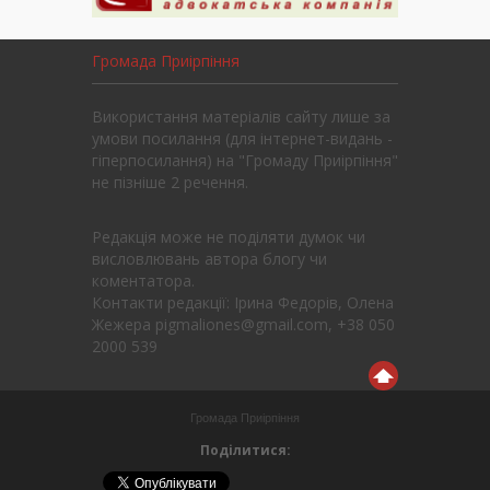
Громада Приірпіння
Використання матеріалів сайту лише за
умови посилання (для інтернет-видань -
гіперпосилання) на "Громаду Приірпіння"
не пізніше 2 речення.
Редакція може не поділяти думок чи
висловлювань автора блогу чи
коментатора.
Контакти редакції: Ірина Федорів, Олена
Жежера pigmaliones@gmail.com, +38 050
2000 539
Громада Приірпіння
Поділитися: