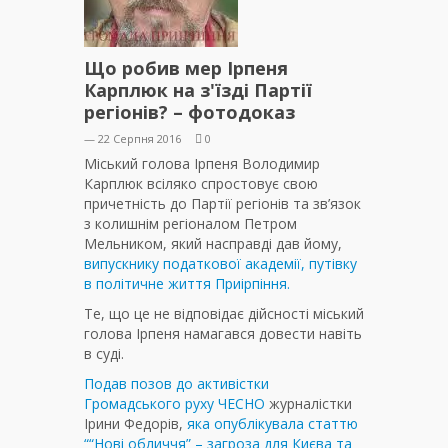
Що робив мер Ірпеня
Карплюк на з'їзді Партії
регіонів? – фотодоказ
— 22 Серпня 2016
0
Міський голова Ірпеня Володимир
Карплюк всіляко спростовує свою
причетність до Партії регіонів та зв’язок
з колишнім регіоналом Петром
Мельником, який насправді дав йому,
випускнику податкової академії, путівку
в політичне життя Приірпіння.
Те, що це не відповідає дійсності міський
голова Ірпеня намагався довести навіть
в суді.
Подав позов до активістки
Громадського руху ЧЕСНО
журналістки
Ірини Федорів,
яка опублікувала статтю
““Нові обличчя” – загроза для Києва та