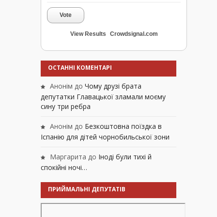
Vote
View Results
Crowdsignal.com
ОСТАННІ КОМЕНТАРІ
Анонім
до
Чому друзі брата
депутатки Главацької зламали моєму
сину три ребра
Анонім
до
Безкоштовна поїздка в
Іспанію для дітей чорнобильської зони
Маргарита
до
Іноді були тихі й
спокійні ночі…
ПРИЙМАЛЬНІ ДЕПУТАТІВ