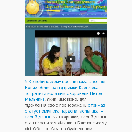
У Коцюбинському восени намагався від
Нових облич за підтримки Карплюка
потрапити колишній охоронець Петра
Мельника
, який, ймовірно, для
підсилення своїх повноважень
отримав
статус помічника нардепа Мельника, –
Сергій Даніш.
Як і Карплюк, Сергій Даніш
став власником ділянки в Біличанському
лісі. Обоє пов’язані з будівельним