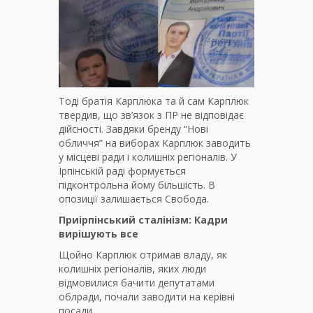
Тоді братія Карплюка та й сам Карплюк
твердив, що зв’язок з ПР не відповідає
дійсності. Завдяки бренду “Нові
обличчя” на виборах Карплюк заводить
у місцеві ради і колишніх регіоналів. У
Ірпінській раді формується
підконтрольна йому більшість. В
опозиції залишається Свобода.
Приірпінський сталінізм: Кадри
вирішують все
Щойно Карплюк отримав владу, як
колишніх регіоналів, яких люди
відмовилися бачити депутатами
облради, почали заводити на керівні
посади.