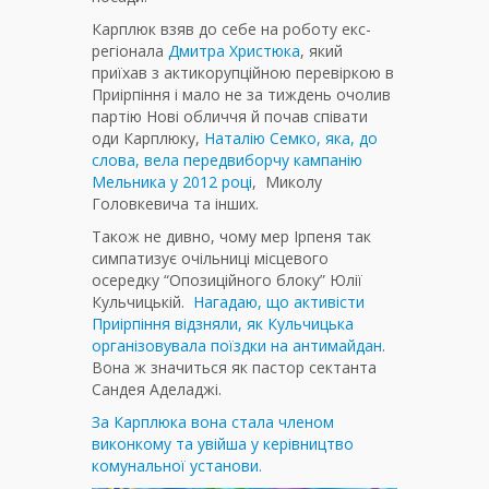
Карплюк взяв до себе на роботу екс-
регіонала
Дмитра Христюка
, який
приїхав з актикорупційною перевіркою в
Приірпіння і мало не за тиждень очолив
партію Нові обличчя й почав співати
оди Карплюку,
Наталію Семко, яка, до
слова, вела передвиборчу кампанію
Мельника у 2012 році
, Миколу
Головкевича та інших.
Також не дивно, чому мер Ірпеня так
симпатизує очільниці місцевого
осередку “Опозиційного блоку” Юлії
Кульчицькій.
Нагадаю, що активісти
Приірпіння відзняли, як Кульчицька
організовувала поїздки на антимайдан
.
Вона ж значиться як пастор сектанта
Сандея Аделаджі.
За Карплюка вона стала членом
виконкому та увійша у керівництво
комунальної установи.