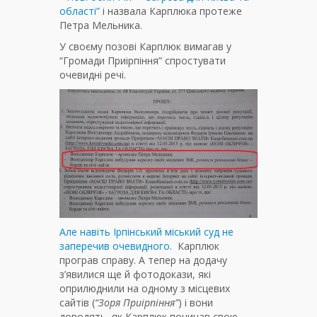
області”
і назвала Карплюка протеже
Петра Мельника.
У своєму позові Карплюк вимагав у
“Громади Приірпіння” спростувати
очевидні речі.
Але навіть Ірпінський міський суд не
заперечив очевидного.
Карплюк
програв справу. А тепер на додачу
з’явилися ще й фотодокази, які
оприлюднили на одному з місцевих
сайтів (
“Зоря Приірпіння”
) і вони
доводять, як Карплюк починав свою