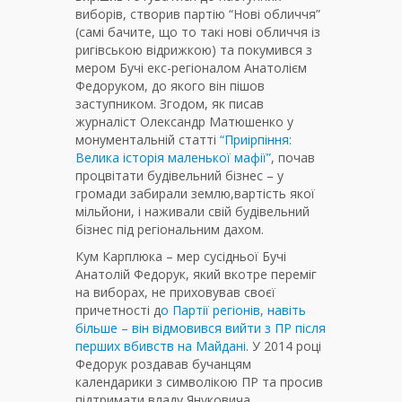
виборів, створив партію “Нові обличчя”
(самі бачите, що то такі нові обличчя із
ригівською відрижкою) та покумився з
мером Бучі екс-регіоналом Анатолієм
Федоруком, до якого він пішов
заступником. Згодом, як писав
журналіст Олександр Матюшенко у
монументальній статті
“Приірпіння:
Велика історія маленької мафії”
, почав
процвітати будівельний бізнес – у
громади забирали землю,вартість якої
мільйони, і наживали свій будівельний
бізнес під регіональним дахом.
Кум Карплюка – мер сусідньої Бучі
Анатолій Федорук, який вкотре переміг
на виборах, не приховував своєї
причетності д
о Партії регіонів, навіть
більше – він відмовився вийти з ПР після
перших вбивств на Майдані
. У 2014 році
Федорук роздавав бучанцям
календарики з символікою ПР та просив
підтримати владу Януковича.