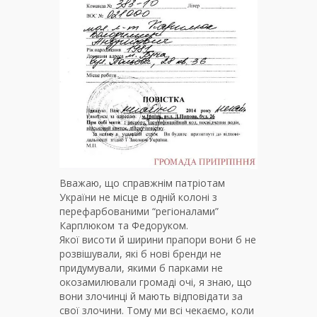
Вважаю, що справжнім патріотам
України не місце в одній колоні з
перефарбованими “регіоналами”
Карплюком та Федоруком.
Якої висоти й ширини прапори вони б не
розвішували, які б нові бренди не
придумували, якими б парками не
окозамилювали громаді очі, я знаю, що
вони злочинці й мають відповідати за
свої злочини. Тому ми всі чекаємо, коли