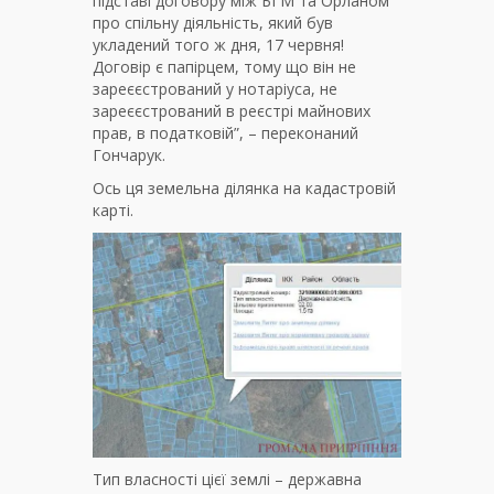
підставі договору між БГМ та Орланом
про спільну діяльність, який був
укладений того ж дня, 17 червня!
Договір є папірцем, тому що він не
зареєєстрований у нотаріуса, не
зареєєстрований в реєстрі майнових
прав, в податковій”, – переконаний
Гончарук.
Ось ця земельна ділянка на кадастровій
карті.
Тип власності цієї землі – державна