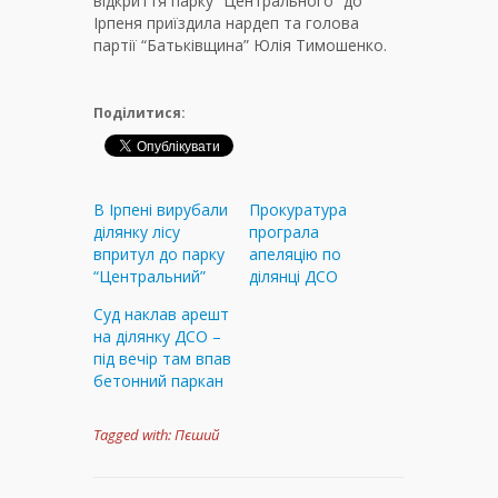
відкриття парку “Центрального” до
Ірпеня приїздила нардеп та голова
партії “Батьківщина” Юлія Тимошенко.
Поділитися:
В Ірпені вирубали
Прокуратура
ділянку лісу
програла
впритул до парку
апеляцію по
“Центральний”
ділянці ДСО
Суд наклав арешт
на ділянку ДСО –
під вечір там впав
бетонний паркан
Tagged with:
Пєший