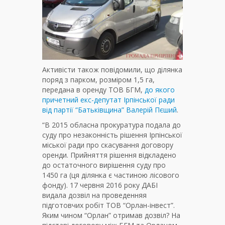
Активісти також повідомили, що ділянка
поряд з парком, розміром 1,5 га,
передана в оренду ТОВ БГМ,
до якого
причетний екс-депутат Ірпінської ради
від партії “Батьківщина” Валерій Пєший
.
“В 2015 обласна прокуратура подала до
суду про незаконність рішення Ірпінської
міської ради про скасування договору
оренди. Прийняття рішення відкладено
до остаточного вирішення суду про
1450 га (ця ділянка є частиною лісового
фонду). 17 червня 2016 року ДАБІ
видала дозвіл на проведенняя
підготовчих робіт ТОВ “Орлан-інвест”.
Яким чином “Орлан” отримав дозвіл? На