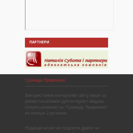
ПАРТНЕРИ
Громада Приірпіння
Використання матеріалів сайту лише за
умови посилання (для інтернет-видань -
гіперпосилання) на "Громаду Приірпіння"
не пізніше 2 речення.
Редакція може не поділяти думок чи