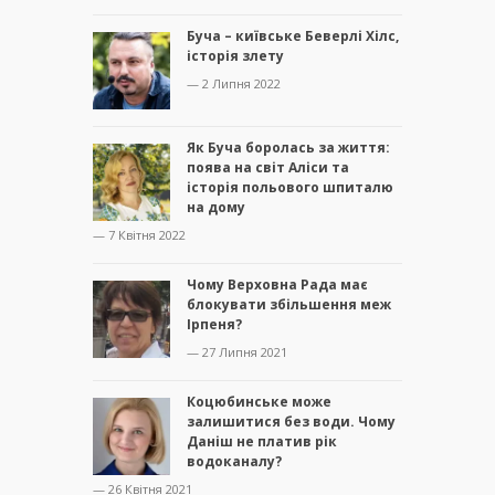
Буча – київське Беверлі Хілс,
історія злету
— 2 Липня 2022
Як Буча боролась за життя:
поява на світ Аліси та
історія польового шпиталю
на дому
— 7 Квітня 2022
Чому Верховна Рада має
блокувати збільшення меж
Ірпеня?
— 27 Липня 2021
Коцюбинське може
залишитися без води. Чому
Даніш не платив рік
водоканалу?
— 26 Квітня 2021