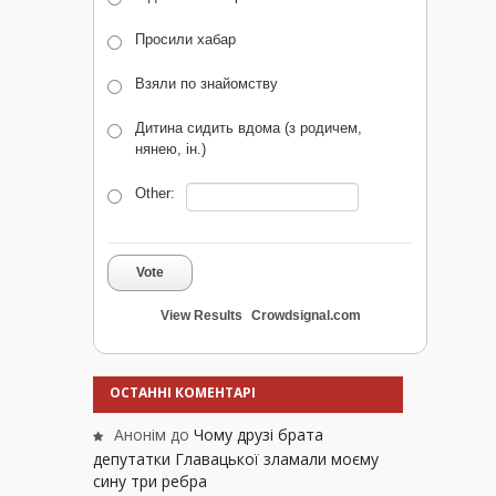
Просили хабар
Взяли по знайомству
Дитина сидить вдома (з родичем,
нянею, ін.)
Other:
Vote
View Results
Crowdsignal.com
ОСТАННІ КОМЕНТАРІ
Анонім
до
Чому друзі брата
депутатки Главацької зламали моєму
сину три ребра