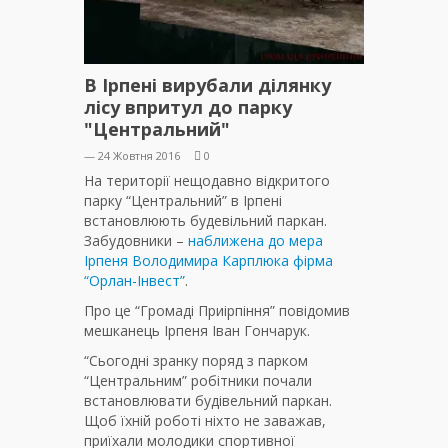
В Ірпені вирубали ділянку
лісу впритул до парку
"Центральний"
— 24 Жовтня 2016
0
На території нещодавно відкритого
парку “Центральний” в Ірпені
встановлюють будевільний паркан.
Забудовники –
наближена до мера
Ірпеня Володимира Карплюка фірма
“Орлан-Інвест”
.
Про це “Громаді Приірпіння” повідомив
мешканець Ірпеня Іван Гончарук.
“Сьогодні зранку поряд з парком
“Центральним” робітники почали
встановлювати будівельний паркан.
Щоб їхній роботі ніхто не заважав,
приїхали молодики спортивної