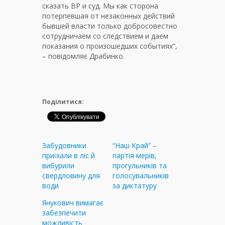
сказать ВР и суд. Мы как сторона
потерпевшая от незаконных действий
бывшей власти только добросовестно
сотрудничаем со следствием и даем
показания о произошедших событиях”,
– повідомляє Драбинко.
Поділитися:
Забудовники
“Наш Край” –
приїхали в ліс й
партія мерів,
вибурили
прогульників та
свердловину для
голосувальників
води
за диктатуру
Янукович вимагає
забезпечити
можливість