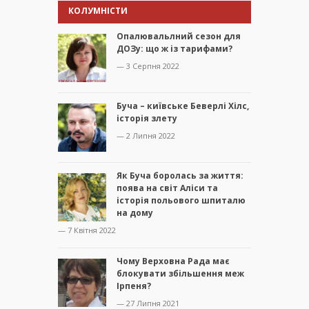
КОЛУМНІСТИ
Опалювальлний сезон для
ДОЗу: що ж із тарифами?
— 3 Серпня 2022
Буча – київське Беверлі Хілс,
історія злету
— 2 Липня 2022
Як Буча боролась за життя:
поява на світ Аліси та
історія польового шпиталю
на дому
— 7 Квітня 2022
Чому Верховна Рада має
блокувати збільшення меж
Ірпеня?
— 27 Липня 2021