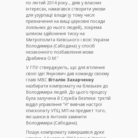
по лютий 2014 року.., діяв у власних
інтересах, намагався створити умови
для узурпації влади (у тому числі
призначення на вищі церковні посади
лояльних до нього людей), зокрема
шляхом здійснення тиску на
Митрополита Київського і всієї України
Володимира (Сабодана) у спосіб
незаконного позбавлення мови
Драбинка О.М.”
У ГПУ стверджують, що для втілення
своєї ідеї Янукович дав команду своєму
главі МВС
Віталію Захарченку
назбирати компромату на близьких до
Володимира людей. До цього процесу
була залучена й Служба безпеки: третій
відділ управління “Н” вивчав настрої
єпископату УПЦ МП на предмет того,
які шанси в Антонія замінити
Володимира (Сабодана).
Пошук компромату завершився дуже