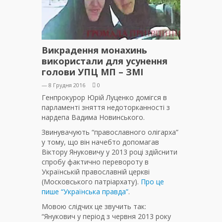
Викрадення монахинь
використали для усунення
голови УПЦ МП – ЗМІ
— 8 Грудня 2016
0
Генпрокурор Юрій Луценко домігся в
парламенті зняття недоторканності з
нардепа Вадима Новинського.
Звинувачують
“православного олігарха”
у тому, що він начебто допомагав
Віктору Януковичу у 2013 році здійснити
спробу фактично перевороту в
Українській православній церкві
(Московського патріархату).
Про це
пише “Українська правда”
.
Мовою слідчих це звучить так:
“Янукович у період з червня 2013 року