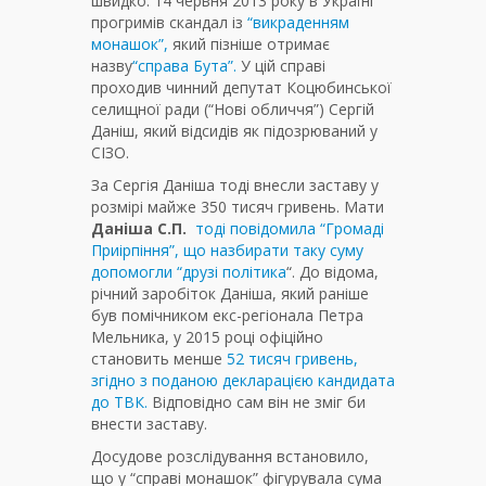
швидко. 14 червня 2013 року в Україні
прогримів скандал із
“викраденням
монашок”,
який пізніше отримає
назву
“справа Бута”.
У цій справі
проходив чинний депутат Коцюбинської
селищної ради (“Нові обличчя”) Сергій
Даніш, який відсидів як підозрюваний у
СІЗО.
За Сергія Даніша тоді внесли заставу у
розмірі майже 350 тисяч гривень. Мати
Даніша С.П.
тоді повідомила “Громаді
Приірпіння”, що назбирати таку суму
допомогли “друзі політика
“. До відома,
річний заробіток Даніша, який раніше
був помічником екс-регіонала Петра
Мельника, у 2015 році офіційно
становить менше
52 тисяч гривень,
згідно з поданою декларацією кандидата
до ТВК.
Відповідно сам він не зміг би
внести заставу.
Досудове розслідування встановило,
що у “справі монашок” фігурувала сума