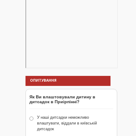
ОПИТУВАННЯ
Як Ви влаштовували дитину в
дитсадок в Приірпінні?
У наші дитсадки неможливо
влаштувати, віддали в київській
дитсадок