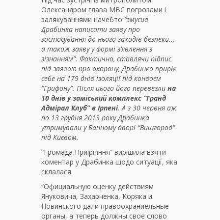
Олександром глава МВС погрозами і
залякуваннями начебто
“змусив
Драбинка написати заяву про
застосування до нього заходів безпеки..,
а також заяву у формі з’явлення з
зізнанням”. Фактично, ставлячи підпис
під заявою про охорону, Драбинко прирік
себе на 179 днів ізоляції під конвоєм
“Грифону”. Після цього його перевезли
на
10 днів у заміський комплекс “Гранд
Адмірал Клуб” в Ірпені
. А з 30 червня аж
по 13 грудня 2013 року Драбинка
утримували у Банному дворі “Вишгород”
під Києвом.
“Громада Приірпіння” вирішила взяти
коментар у Драбинка щодо ситуації, яка
склалася.
“Официальную оценку действиям
Януковича, Захарченка, Коряка и
Новинского дали правоохраниельные
органы, а теперь должны свое слово