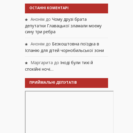
ОСТАННІ КОМЕНТАРІ
Анонім
до
Чому друзі брата
депутатки Главацької зламали моєму
сину три ребра
Анонім
до
Безкоштовна поїздка в
Іспанію для дітей чорнобильської зони
Маргарита
до
Іноді були тихі й
спокійні ночі…
ПРИЙМАЛЬНІ ДЕПУТАТІВ