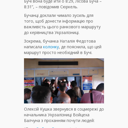
Бучі вона буде йти о 8:29, Лісова Буча –
8:31”, – повідомив Сюркель.
Бучанці доклали чимало зусиль для
того, щоб донести інформацію про
важливість цього ранкового маршруту
до керівництва Укрзалізниці.
Зокрема, бучанка Наталія Федотова
написала
колонку
, де пояснила, що цей
маршрут просто необхідний в Бучі.
Олексій Кушка звернувся в соцмережі до
начальника Укрзалізниці Войцеха
Балчуна з проханням почути людей: