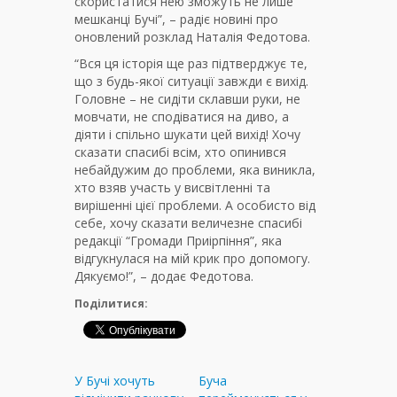
скористатися нею зможуть не лише
мешканці Бучі”, – радіє новині про
оновлений розклад Наталія Федотова.
“Вся ця історія ще раз підтверджує те,
що з будь-якої ситуації завжди є вихід.
Головне – не сидіти склавши руки, не
мовчати, не сподіватися на диво, а
діяти і спільно шукати цей вихід! Хочу
сказати спасибі всім, хто опинився
небайдужим до проблеми, яка виникла,
хто взяв участь у висвітленні та
вирішенні цієї проблеми. А особисто від
себе, хочу сказати величезне спасибі
редакції “Громади Приірпіння”, яка
відгукнулася на мій крик про допомогу.
Дякуємо!”, – додає Федотова.
Поділитися:
У Бучі хочуть
Буча