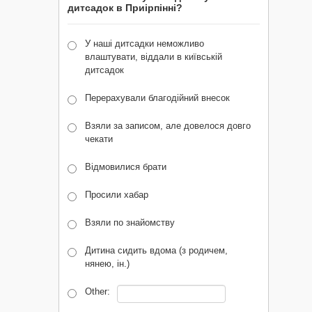
дитсадок в Приірпінні?
У наші дитсадки неможливо
влаштувати, віддали в київській
дитсадок
Перерахували благодійний внесок
Взяли за записом, але довелося довго
чекати
Відмовилися брати
Просили хабар
Взяли по знайомству
Дитина сидить вдома (з родичем,
нянею, ін.)
Other: