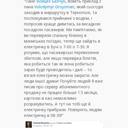
“Пане
Войцех Балчун
, візміть приклад з
пана
Volodymyr Groysman
, який сьогодні
заходив в маршрутку в Тернополі, та
поспілкувався прийнанні з водієм, і
попросив краще дивитись за висадкою
посадкою пасажирів. Ми пам’ятаємо, як
ви перевіряли спальну білизну в
міжміських поїздах, тепер ще зайдіть в
електричку в Бучі о 7-00 о 7-30. Я
розумію, що пасажирські перевезення
збиткові, але якщо перевірка білетів,
яка робиться так як вона робиться
зараз буде проводитись і далі – то
взгалі електричку можна закрити. Але
люди іншої думки! Почуйте людей! Я вже
писав про сервер абонементного
продажу не працює більше 1.5 місяця,
карткою в касі неможлимо
розрахуватись. А тут на тобі ще й
електричку прибрали. Поверніть людям
електричку в 08-30!”