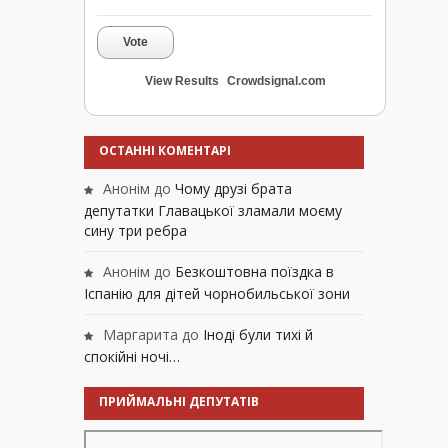
Vote
View Results
Crowdsignal.com
ОСТАННІ КОМЕНТАРІ
Анонім
до
Чому друзі брата
депутатки Главацької зламали моєму
сину три ребра
Анонім
до
Безкоштовна поїздка в
Іспанію для дітей чорнобильської зони
Маргарита
до
Іноді були тихі й
спокійні ночі…
ПРИЙМАЛЬНІ ДЕПУТАТІВ