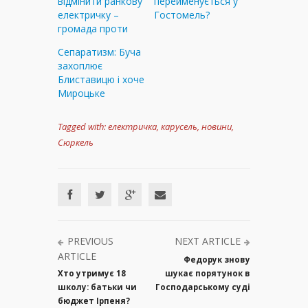
відмінити ранкову
перейменується у
електричку –
Гостомель?
громада проти
Cепаратизм: Буча
захоплює
Блиставицю і хоче
Мироцьке
Tagged with:
електричка
,
карусель
,
новини
,
Сюркель
PREVIOUS
NEXT ARTICLE
ARTICLE
Федорук знову
Хто утримує 18
шукає порятунок в
школу: батьки чи
Господарському суді
бюджет Ірпеня?