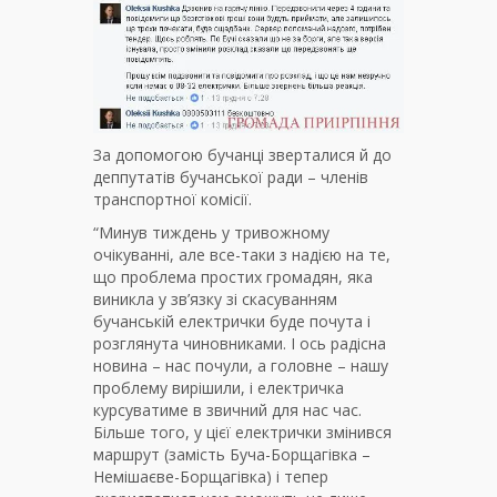
За допомогою бучанці зверталися й до
деппутатів бучанської ради – членів
транспортної комісії.
“Минув тиждень у тривожному
очікуванні, але все-таки з надією на те,
що проблема простих громадян, яка
виникла у зв’язку зі скасуванням
бучанській електрички буде почута і
розглянута чиновниками. І ось радісна
новина – нас почули, а головне – нашу
проблему вирішили, і електричка
курсуватиме в звичний для нас час.
Більше того, у цієї електрички змінився
маршрут (замість Буча-Борщагівка –
Немішаєве-Борщагівка) і тепер