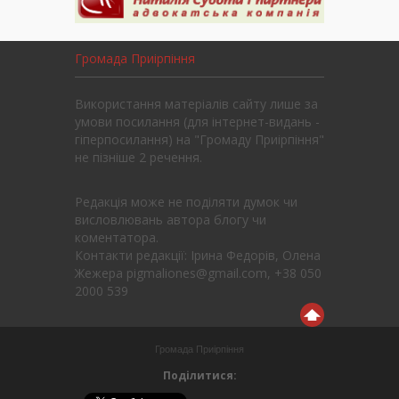
Громада Приірпіння
Використання матеріалів сайту лише за
умови посилання (для інтернет-видань -
гіперпосилання) на "Громаду Приірпіння"
не пізніше 2 речення.
Редакція може не поділяти думок чи
висловлювань автора блогу чи
коментатора.
Контакти редакції: Ірина Федорів, Олена
Жежера pigmaliones@gmail.com, +38 050
2000 539
Громада Приірпіння
Поділитися: