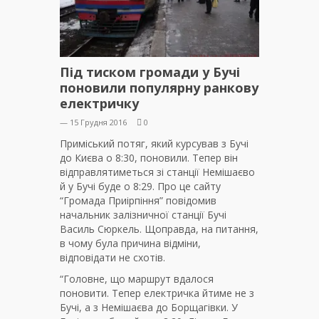
Під тиском громади у Бучі
поновили популярну ранкову
електричку
— 15 Грудня 2016
0
Приміський потяг, який курсував з Бучі
до Києва о 8:30, поновили. Тепер він
відправлятиметься зі станції Немішаєво
й у Бучі буде о 8:29. Про це сайту
“Громада Приірпіння” повідомив
начальник залізничної станції Бучі
Василь Сюркель. Щоправда, на питання,
в чому була причина відміни,
відповідати не схотів.
“Головне, що маршрут вдалося
поновити. Тепер електричка йтиме не з
Бучі, а з Немішаєва до Борщагівки. У