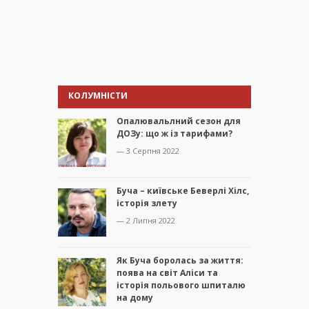
КОЛУМНІСТИ
Опалювальлний сезон для
ДОЗу: що ж із тарифами?
— 3 Серпня 2022
Буча – київське Беверлі Хілс,
історія злету
— 2 Липня 2022
Як Буча боролась за життя:
поява на світ Аліси та
історія польового шпиталю
на дому