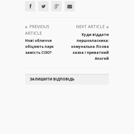
PREVIOUS
NEXT ARTICLE
ARTICLE
Куди віддати
Нові обличчя
першокласника:
обіцяють парк
комунальна Лісова
замість СІЗО?
казка і приватний
Апогей
ЗАЛИШИТИ ВІДПОВІДЬ