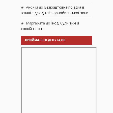
Анонім
до
Безкоштовна поїздка в
Іспанію для дітей чорнобильської зони
Маргарита
до
Іноді були тихі й
спокійні ночі…
ПРИЙМАЛЬНІ ДЕПУТАТІВ