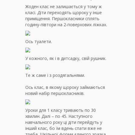
Жоден клас не залишається у тому ж
класі. Діти переходять щороку у інше
приміщення. Першокласники сплять
годину-півтори на 2-поверхових ліжках.
Ось туалети.
У кожного, як і в дитсадку, свій рушник.
Те ж саме і з роздягальнями.
Ось клас, в якому щороку займаються
новий набір першокласників.
Уроки для 1 класу тривають по 30
хвилин. Далі – по 45. Наступного
навчального року ці діти перейдуть у
інший клас, бо їм вдень спати вже не
треба. Шкільної форми єдиного зразка