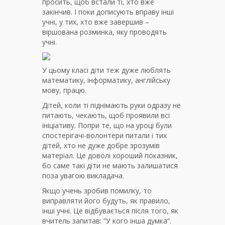
просить, щоб встали ті, хто вже
закінчив. І поки дописують вправу інші
учні, у тих, хто вже завершив –
віршована розминка, яку проводять
учні.
У цьому класі діти теж дуже люблять
математику, інформатику, англійську
мову, працю.
Дітей, коли ті піднімають руки одразу не
питають, чекають, щоб проявили всі
ініціативу. Попри те, що на уроці були
спостерігачі-волонтери питали і тих
дітей, хто не дуже добре зрозумів
матеріал. Це доволі хороший показник,
бо саме такі діти не мають залишатися
поза увагою викладача.
Якщо учень зробив помилку, то
виправляти його будуть, як правило,
інші учні. Це відбувається після того, як
вчитель запитав: “У кого інша думка”.