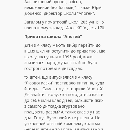
Але виховний процес, звісно,
неможливий без батьків,” – каже Юрій
Доценко, директор школи “Апогей”.
Загалом у початковій школі 205 учнів. У
приватному закладі “Апогей” їх десь 170.
Приватна школа “Апогей”
Діти з 4 класу мають вибір перейти до
інших шкіл чи вступити до приватної. Цю
школу заснували в 1995 році, коли
знизилася народжуваність й не було
гострої потреби в дитсадках.
“У дітей, що випускалися з 4 класу
“Лісової казки” поставало питання, куди
йти далі. Саме тому і створили “Апогей”.
Де знайти школу, яка погодиться взяти
до себе цілий клас дітей, більшість яких
з самого дитсадка згуртовано
працюють разом? А таких класів у нас
два. Тому і було прийняте рішення. Це
унікальний освітній комплекс, коли ми
беремо дітей у три роки й випускаємо з