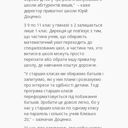
школи абітурієнтів вишів,” – каже
директор приватної школи Юрій
Доценко.
З 9 по 11 клас у гімназії з 2 залишається
лише 1 клас. Дирекція це пов’язує з тим,
що частина учнів, що обирають
математичний ухил переходить до
спеціалізованих шкіл, а частина тих, хто
витися в школі можуть просто
переїхати або обрати іншу приватну
школу, де навчання коштує дорожче.
“У старших класах ми збираємо батьків і
запитуємо, які у них плани і розказуємо
про інтереси та здібності дитини. Тоді
програма старших класів
перефіорматовується під побажання
батьків. Зробити це доволі легко, бо у
нас у старших класах по одному класу
на паралель і кількість учнів близько
20,” – зазначає Доценко.
“У нас діти отримують гімназійну освіту.