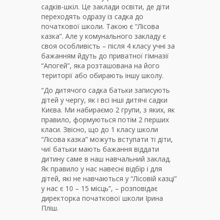
садків-шкіл. Це заклади освіти, де діти
переходять одразу із садка до
початкової школи. Такою є “Лісова
казка”. Але у комунального закладу є
своя особливість – після 4 класу учні за
бажанням йдуть до приватної гімназії
“Апогей”, яка розташована на його
території або обирають іншу школу.
“До дитячого садка батьки записують
дітей у чергу, як і всі інші дитячі садки
Києва. Ми набираємо 2 групи, з яких, як
правило, формуються потім 2 перших
класи. Звісно, що до 1 класу школи
“Лісова казка” можуть вступати ті діти,
чиї батьки мають бажання віддати
дитину саме в наш навчальний заклад.
Як правило у нас навесні відбір і для
дітей, які не навчаються у “Лісовій казці”
у нас є 10 – 15 місць”, – розповідає
директорка початкової школи Ірина
Пліш.