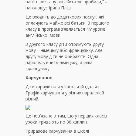
навіть виставу англійською зробили,” –
наголошує Ірина Пліш.
Це входить до додаткових послуг, які
оплачують майже всі батьки. З першого
класу в програмі з’являється ??? уроків
англійської мови.
З другого класу діти отримують другу
мову – німецьку або французьку. Але
другу мову діти не обирають. Одна
паралель вчить німецьку, а інша
французьку.
Харчування
Діти харчуються у загальній їдальні.
Графік харчування у різних паралелей
різний.
Це пов’язане з тим, що у перших класів
уроки тривають по 30 хвилин.
Триразове харчування в школі