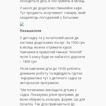
обходиться десь в 500 гривень в місяць.
У школі діє додатково гімназійне кафе.
Тут продають асортимент товарів, який
заздалегідь погоджений з батьками.
Позашкілля
У дитсадку та у початковій школі діє
система додаткових послуг. За 1500 грн
в місяць можна отримати курси.
Навчання в приватній гімназії “Апогей”
після 5 класу буде не набагато дорожче
– 1800 грн.
Після навчання діти до 19:00 роблять
домашню роботу та відвідують гуртки.
Інформатика тут з дитячого садка за
авторською програмою.
“Ми починаємо викладати діткам з
садка. Показуємо різня програми, де
вони обирають кольори, форми. Це для
початку. Так діти привчаються до