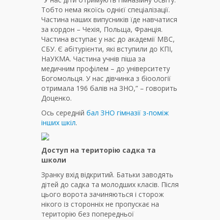
Тобто нема якоїсь однієї спеціалізації.
Частина наших випусників їде навчатися
за кордон – Чехія, Польща, Франція.
Частина вступає у нас до академії МВС,
СБУ. Є абітурієнти, які вступили до КПІ,
НаУКМА. Частина учнів піша за
медичним профілем – до університету
Богомольця. У нас дівчинка з біоології
отримала 196 балів на ЗНО,” – говорить
Доценко.
Ось середній
бал ЗНО гімназії з-поміж
інших шкіл
.
Доступ на територію садка та
школи
Зранку вхід відкритий. Батьки заводять
дітей до садка та молодших класів. Після
цього ворота зачиняються і сторож
нікого із сторонніх не пропускає на
територію без попередньої