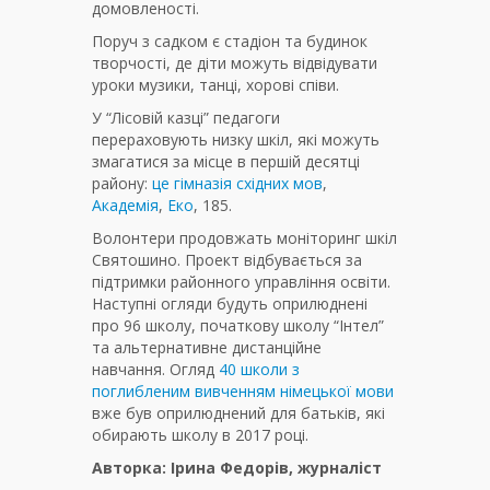
домовленості.
Поруч з садком є стадіон та будинок
творчості, де діти можуть відвідувати
уроки музики, танці, хорові співи.
У “Лісовій казці” педагоги
перераховують низку шкіл, які можуть
змагатися за місце в першій десятці
району:
це гімназія східних мов
,
Академія
,
Еко
, 185.
Волонтери продовжать моніторинг шкіл
Святошино. Проект відбувається за
підтримки районного управління освіти.
Наступні огляди будуть оприлюднені
про 96 школу, початкову школу “Інтел”
та альтернативне дистанційне
навчання. Огляд
40 школи з
поглибленим вивченням німецької мови
вже був оприлюднений для батьків, які
обирають школу в 2017 році.
Авторка: Ірина Федорів, журналіст