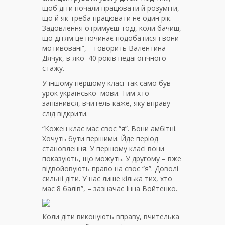
щоб діти почали працювати й розуміти,
що й як треба працювати не один рік.
Задовлення отримуєш тоді, коли бачиш,
що дітям це починає подобатися і вони
мотивовані”, – говорить Валентина
Дячук, в якої 40 років педагогічного
стажу.
У іншому першому класі так само був
урок української мови. Тим хто
запізнився, вчитель каже, яку вправу
слід відкрити.
“Кожен клас має своє “я”. Вони амбітні.
Хочуть бути першими. Йде період
становлення. У першому класі вони
показують, що можуть. У другому – вже
відвойовують право на своє “я”. Доволі
сильні діти. У нас лише кілька тих, хто
має 8 балів”, – зазначає Інна Войтенко.
Коли діти виконують вправу, вчителька