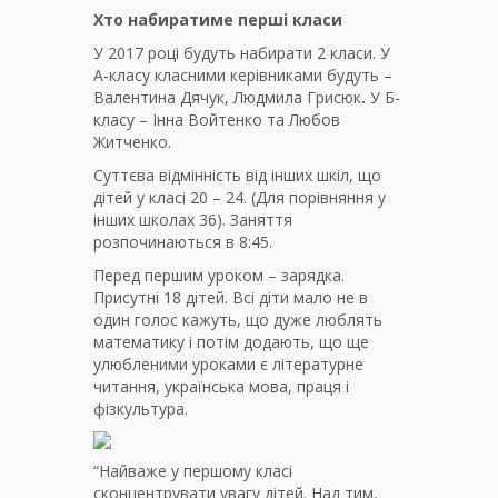
Хто набиратиме перші класи
У 2017 році будуть набирати 2 класи. У
А-класу класними керівниками будуть –
Валентина Дячук, Людмила Грисюк
.
У Б-
класу – Інна Войтенко та Любов
Житченко.
Суттєва відмінність від інших шкіл, що
дітей у класі 20 – 24. (Для порівняння у
інших школах 36). Заняття
розпочинаються в 8:45.
Перед першим уроком – зарядка.
Присутні 18 дітей. Всі діти мало не в
один голос кажуть, що дуже люблять
математику і потім додають, що ще
улюбленими уроками є літературне
читання, українська мова, праця і
фізкультура.
“Найваже у першому класі
сконцентрувати увагу дітей. Над тим,