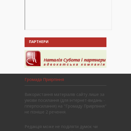
ПАРТНЕРИ
Громада Приірпіння
Використання матеріалів сайту лише за
умови посилання (для інтернет-видань -
гіперпосилання) на "Громаду Приірпіння"
не пізніше 2 речення.
Редакція може не поділяти думок чи