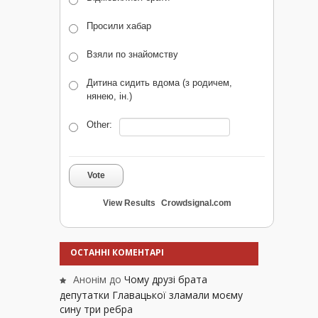
Просили хабар
Взяли по знайомству
Дитина сидить вдома (з родичем,
нянею, ін.)
Other:
Vote
View Results
Crowdsignal.com
ОСТАННІ КОМЕНТАРІ
Анонім
до
Чому друзі брата
депутатки Главацької зламали моєму
сину три ребра