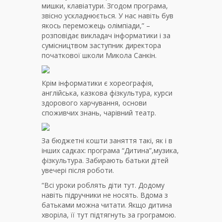
мишки, клавіатури. Згодом програма,
звісно ускладнюється. У нас навіть був
якось переможець олімпіади,” –
розповідає викладач інформатики і за
сумісництвом заступник директора
початкової школи Микола Санкін.
Крім інформатики є хореографія,
англійська, казкова фізкультура, курси
здорового харчування, основи
споживчих знань, чарівний театр.
За бюджетні кошти заняття такі, як і в
інших садках: програма “Дитина”,музика,
фізкультура. Забирають батьки дітей
увечері після роботи.
“Всі уроки роблять діти тут. Додому
навіть підручники не носять. Вдома з
батьками можна читати. Якщо дитина
хворіла, її тут підтягнуть за грограмою.