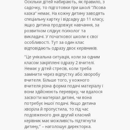
Оскільки дітей набирають, як правило, з
садочку, то підготовки при школі “Лісова
казка” немає. На кожну дитину заводять
спеціальну картку і відсадку до 11 класу,
ящко дитина продовжує навчання, за
розвитком слідкує психолог та
викладачі. У початкової школи є свої
особливості. Тут за один клас
відповідають одразу двоє керівників.
“Це унікальна ситуація, коли за одним
класом закріплені одразу 2 вчителі.
Немає у дітей стресів, коли треба
замінити через відпустку або хворобу
вчителя. Більше того, у кожного
вчителя різна форма подачі матеріалу і
вони здійснюють перевірку, чи вдалося
засвоїти матеріал дитині, чи вона
потребує іншої подачі. Якщо дитина
хворіла й пропустила, то під час
подовженого дня другий класний
керівник має можливість підтягнути
дитину,” – наголошує директорка.