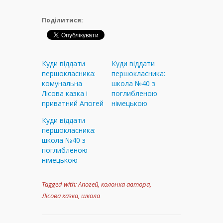
Поділитися:
Куди віддати
Куди віддати
першокласника:
першокласника:
комунальна
школа №40 з
Лісова казка і
поглибленою
приватний Апогей
німецькою
Куди віддати
першокласника:
школа №40 з
поглибленою
німецькою
Tagged with:
Апогей
,
колонка автора
,
Лісова казка
,
школа