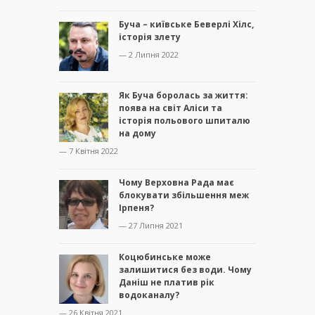
Буча – київське Беверлі Хілс,
історія злету
— 2 Липня 2022
Як Буча боролась за життя:
поява на світ Аліси та
історія польового шпиталю
на дому
— 7 Квітня 2022
Чому Верховна Рада має
блокувати збільшення меж
Ірпеня?
— 27 Липня 2021
Коцюбинське може
залишитися без води. Чому
Даніш не платив рік
водоканалу?
— 26 Квітня 2021