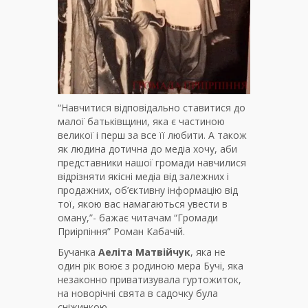
“Навчитися відповідально ставитися до
малої батьківщини, яка є частиною
великої і перш за все її любити. А також
як людина дотична до медіа хочу, аби
представники нашої громади навчилися
відрізняти якісні медіа від залежних і
продажних, об’єктивну інформацію від
тої, якою вас намагаються увести в
оману,”- бажає читачам “Громади
Приірпіння” Роман Кабачій.
Бучанка
Аеліта Матвійчук
, яка не
один рік воює з родиною мера Бучі, яка
незаконно приватизувала гуртожиток,
на новорічні свята в садочку була
сніжинкою.