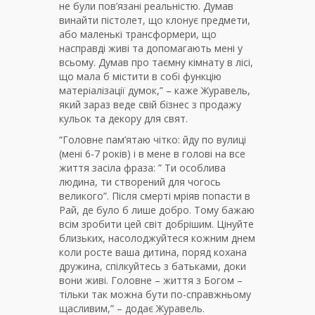
не були пов’язані реальністю. Думав
винайти пістолет, що клонує предмети,
або маленькі трансформери, що
насправді живі та допомагають мені у
всьому. Думав про таємну кімнату в лісі,
що мала б містити в собі функцію
матеріалізації думок,” – каже Журавель,
який зараз веде свій бізнес з продажу
кульок та декору для свят.
“Головне пам’ятаю чітко: йду по вулиці
(мені 6-7 років) і в мене в голові на все
життя засіла фраза: ” Ти особлива
людина, ти створений для чогось
великого”. Після смерті мріяв попасти в
Рай, де було б лише добро. Тому бажаю
всім зробити цей світ добрішим. Цінуйте
близьких, насолоджуйтеся кожним днем
коли росте ваша дитина, поряд кохана
дружина, спілкуйтесь з батьками, доки
вони живі. Головне – життя з Богом –
тільки так можна бути по-справжньому
щасливим,” – додає Журавель.