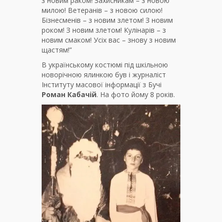
з новим раком! Захисникам – з новою
милою! Ветеранів – з новою силою!
Бізнесменів – з новим злетом! З новим
роком! З новим злетом! Кулінарів – з
новим смаком! Усіх вас – знову з новим
щастям!”
В українському костюмі під шкільною
новорічною ялинкою був і журналіст
Інституту масової інформації з Бучі
Роман Кабачій
. На фото йому 8 років.