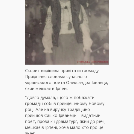
Скорит вирішила привітати громаду
Приірпіння словами сучасного
українського поета Олександра Ірванця,
який мешкає в Ірпені:
“Довго думала, щого ж побажати
громаді і собі в прийдешньому Новому
році. Але на виручку традиційно
прийшов Сашко Ірванець – видатний
поет, прозаїк і драматург, який до речі,
мешкає в Ірпені, хоча мало хто про це
знає: