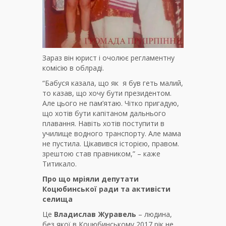
Зараз він юрист і очолює регламентну
комісію в облраді.
“Бабуся казала, що як я був геть малий,
то казав, що хочу бути президентом.
Але цього не пам’ятаю. Чітко пригадую,
що хотів бути капітаном дальнього
плавання. Навіть хотів поступити в
училище водного транспорту. Але мама
не пустила. Цікавився історією, правом.
зрештою став правником,” – каже
Титикало.
Про що мріяли депутати
Коцюбинської ради та активісти
селища
Це
Владислав Журавель
– людина,
без якої в Коцюбинському 2017 рік не