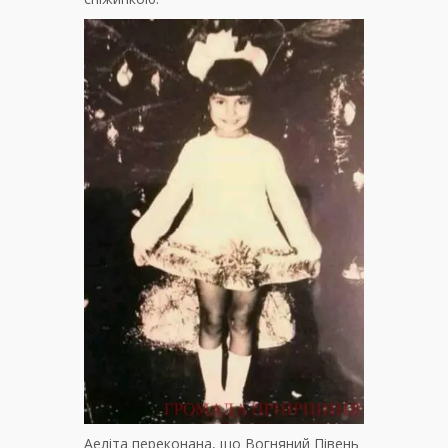
Аеліта переконана, що Вогняний Півень