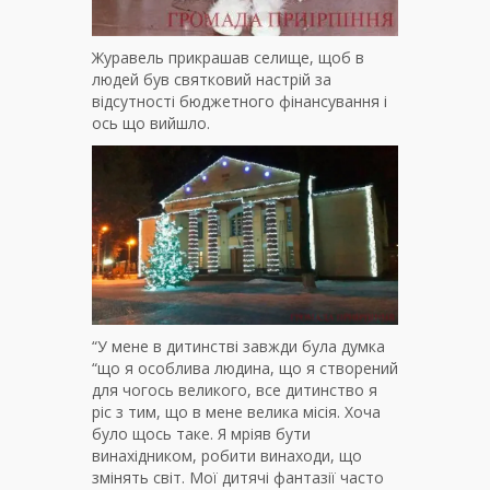
Журавель прикрашав селище, щоб в
людей був святковий настрій за
відсутності бюджетного фінансування і
ось що вийшло.
“У мене в дитинстві завжди була думка
“що я особлива людина, що я створений
для чогось великого, все дитинство я
ріс з тим, що в мене велика місія. Хоча
було щось таке. Я мріяв бути
винахідником, робити винаходи, що
змінять світ. Мої дитячі фантазії часто