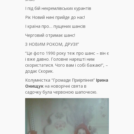
І під бій некремлівських курантів
Рік Новий нині прийде до нас!
І країна про… пущених шансів
Черговий отримає шанс!
З НОВИМ РОКОМ, ДРУЗІ!”
“Це фото 1990 року теж про шанс – він є
і вже давно. Головне нарешті ним
скористатися. Чого вам і собі бажаю!”, –
додає Скорик.
Колумністка “Громади Приірпіння”
Ірина
Онищук
на новорічні свята в
садочку була червоною шапочкою.