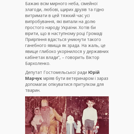
Бажаю всім мирного неба, сімейної
злагоди, любові, щирих друзів та гідно
витримати в цей тяжкий час усі
випробування, які випали на долю
простого народу України. Хотів би
вірити, що в наступному році Громаді
Приірпіння вдасться уникнути такого
ганебного явища як зрада. На жаль, це
явище глибоко укорінилося у державних
кабінетах влади”, – говорить Віктор
Бархоленко.
Депутат Гостомельської ради
Юрій
Марчук
мріяв бути ветеринаром і зараз
допомагає опікуватися притулком для
тварин.