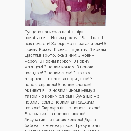
Сунцова написала навіть вірш-
привітання з Новим роком: “Вас! І нас! І
всіх почасти! За окремо і в загальному! З
Новим Роком! В сенсі – щастям! З новим
щастям! Тобто, ось з чим: З новим
мером! З новим парком! З новим
млинцем! З новим комом! З новою
правдою! З новим сном! З новою
лікарнею і школою догори дном! З
новою справою! З новим словом!
Активістів – з новим чином! Маму з
татом – з новим сином! І бучанців – з
новим лісом! З новими дитсадками
пачкою! Бюрократів – з новою текою!
Волохатих – з новою шапкою!
Лисуватий – з новою кепкою! Діда з
бабою – з новою ріпкою! Греку в річці –