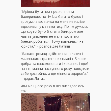
“Мріяла бути принцесою, потім
балериною, потім їла багато булок і
зрозуміла шо пачка на мене не налізе і
вдарилася у математику. Потім думала,
що круто було б стати банкіром але
навіть уявлення не мала, шо в тих
банках робиться. Тому вивчилася на
юриста,” – розповідає Латиш.
“Бажаю громаді здійснення великих і
маленьких стратегічних планів. Більше
добра та взаємоповаги і кохання. І щоб
навіть мавпи наступного року поводили
себе достойно, а ще міцного здоров’я,”
– додає Латиш
Ялинка цього року в неї виглядає ось
так.