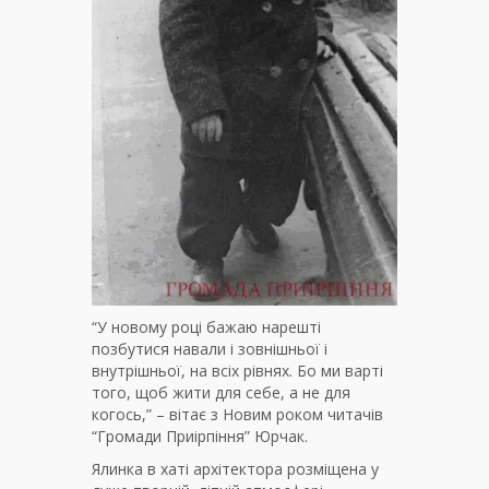
“У новому році бажаю нарешті
позбутися навали і зовнішньої і
внутрішньої, на всіх рівнях. Бо ми варті
того, щоб жити для себе, а не для
когось,” – вітає з Новим роком читачів
“Громади Приірпіння” Юрчак.
Ялинка в хаті архітектора розміщена у