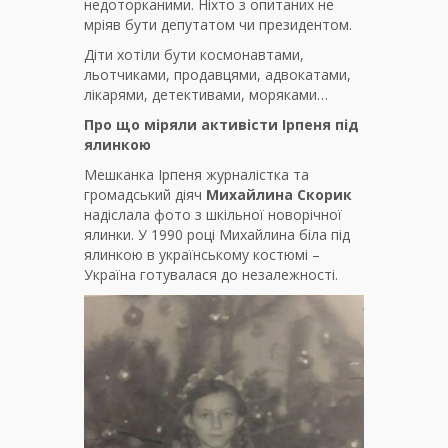
недоторканими. Ніхто з опитаних не
мріяв бути депутатом чи президентом.
Діти хотіли бути космонавтами,
льотчиками, продавцями, адвокатами,
лікарями, детективами, моряками…
Про що міряли активісти Ірпеня під
ялинкою
Мешканка Ірпеня журналістка та
громадський діяч
Михайлина Скорик
надіслала фото з шкільної новорічної
ялинки. У 1990 році Михайлина біла під
ялинкою в українському костюмі –
Україна готувалася до незалежності.