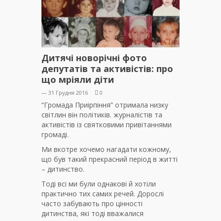
Дитячі новорічні фото
депутатів та активістів: про
що мріяли діти
— 31 Грудня 2016
0
“Громада Приірпіння” отримала низку
світлин він політиків. журналістів та
активістів із святковими привітаннями
громаді.
Ми вкотре хочемо нагадати кожному,
що був такий прекрасний період в житті
– дитинство.
Тоді всі ми були однакові й хотіли
практично тих самих речей. Дорослі
часто забувають про цінності
дитинства, які тоді вважалися