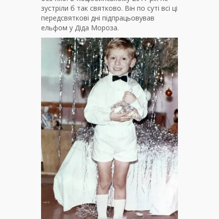
зустріли б так святково. Він по суті всі ці
передсвяткові дні підпрацьовував
ельфом у Діда Мороза.