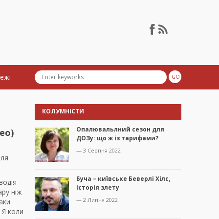
тежі
КОЛУМНІСТИ
Опалювальлний сезон для
ео)
ДОЗу: що ж із тарифами?
— 3 Серпня 2022
іля
Буча – київське Беверлі Хілс,
водія
історія злету
ару ніж
— 2 Липня 2022
аки
 Я коли