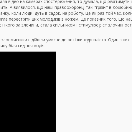
ала відео на камерах спостереження, то думала, що різатимуть 
чить. А виявилося, що наші правоохоронці такі “грізні” в Коцюбин
ранку, коли люди їдуть в садок, на роботу. Це як раз той час, кол
огла перестріти цих молодиків з ножем. Це показник того, що на
нікого за злочини, стала спільником і стимулює ріст злочинності
 зловмисники підійшли умисне до автівки журналіста. Один з них
ину біля сидіння водія.