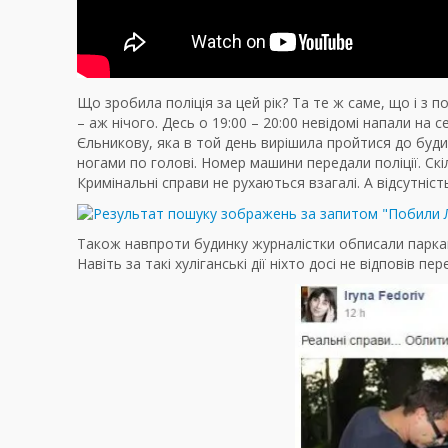
Що зробила поліція за цей рік? Та те ж саме, що і з 
– аж нічого. Десь о 19:00 – 20:00 невідомі напали 
Єльникову, яка в той день вирішила пройтися до буд
ногами по голові. Номер машини передали поліції. Ск
Кримінальні справи не рухаються взагалі. А відсутніс
Також навпроти будинку журналістки обписали паркан
Навіть за такі хуліганські дії ніхто досі не відповів пе