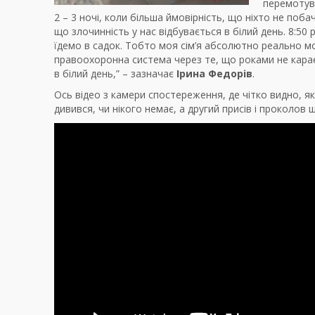
перемотув
2 – 3 ночі, коли більша ймовірність, що ніхто не поба
що злочинність у нас відбувається в білий день. 8:50 
їдемо в садок. Тобто моя сім’я абсолютно реально м
правоохоронна система через те, що роками не карає 
в білий день,” – зазначає
Ірина Федорів
.
Ось відео з камери спостереження, де чітко видно, як
дивився, чи нікого немає, а другий присів і проколов ш