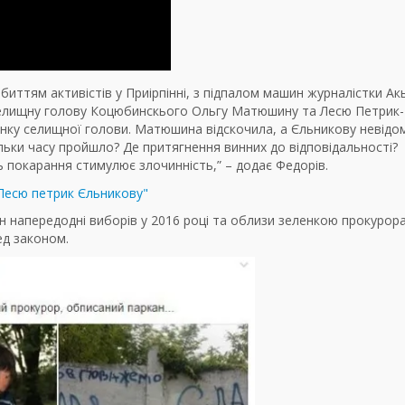
побиттям активістів у Приірпінні, з підпалом машин журналістки А
на селищну голову Коцюбинскього Ольгу Матюшину та Лесю Петрик-
инку селищної голови. Матюшина відскочила, а Єльникову невідо
ільки часу пройшло? Де притягнення винних до відповідальності?
ть покарання стимулює злочинність,” – додає Федорів.
 напередодні виборів у 2016 році та облизи зеленкою прокурора
ред законом.