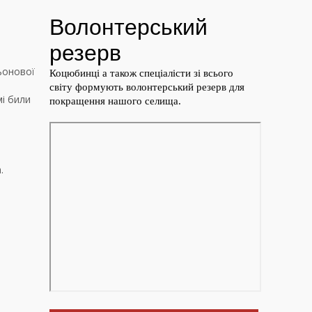
кьонової
мі били
.