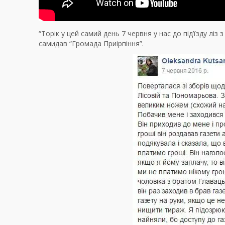
“Торік у цей самий день 7 червня у нас до під’їзду лі
самидав “Громада Приірпіння”.