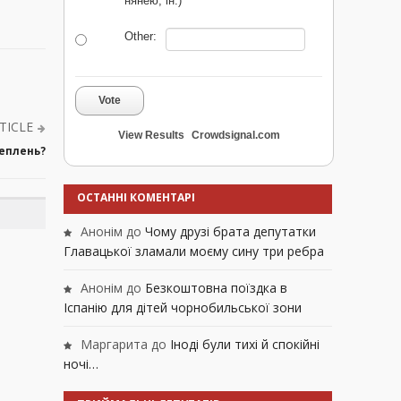
нянею, ін.)
Other:
Vote
TICLE
View Results
Crowdsignal.com
щеплень?
ОСТАННІ КОМЕНТАРІ
Анонім
до
Чому друзі брата депутатки
Главацької зламали моєму сину три ребра
Анонім
до
Безкоштовна поїздка в
Іспанію для дітей чорнобильської зони
Маргарита
до
Іноді були тихі й спокійні
ночі…