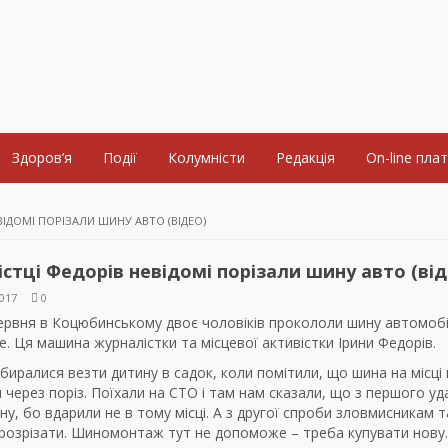
Здоров’я
Події
Колумністи
Редакція
On-line пла
ВІДОМІ ПОРІЗАЛИ ШИНУ АВТО (ВІДЕО)
стці Федорів невідомі порізали шину авто (від
017
0
червня в Коцюбинському двоє чоловіків прокололи шину автомоб
e. Ця машина журналістки та місцевої активістки Ірини Федорів.
биралися везти дитину в садок, коли помітили, що шина на місці 
 через поріз. Поїхали на СТО і там нам сказали, що з першого уд
ну, бо вдарили не в тому місці. А з другої спроби зловмисникам т
 розрізати. Шиномонтаж тут не допоможе – треба купувати нову.