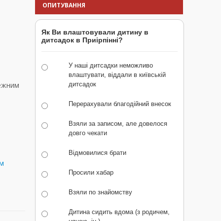
ОПИТУВАННЯ
Як Ви влаштовували дитину в
дитсадок в Приірпінні?
У наші дитсадки неможливо
влаштувати, віддали в київській
лежним
дитсадок
Перерахували благодійний внесок
Взяли за записом, але довелося
довго чекати
Відмовилися брати
зм
Просили хабар
Взяли по знайомству
Дитина сидить вдома (з родичем,