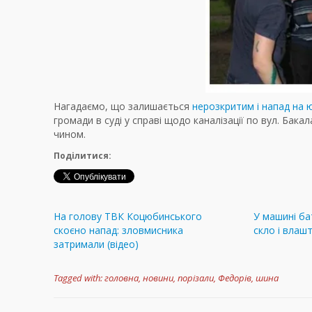
Нагадаємо, що залишається
нерозкритим і напад на
громади в суді у справі щодо каналізації по вул. Бакал
чином.
Поділитися:
На голову ТВК Коцюбинського
У машині б
скоєно напад: зловмисника
скло і влаш
затримали (відео)
Tagged with:
головна
,
новини
,
порізали
,
Федорів
,
шина