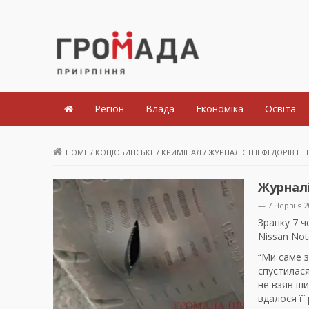
Громада Приірпіння
Регіон
Влада
Економіка
Освіта
HOME
/
КОЦЮБИНСЬКЕ
/
КРИМІНАЛ
/
ЖУРНАЛІСТЦІ ФЕДОРІВ НЕ
Журналі
— 7 Червня 2
Зранку 7 
Nissan Not
“Ми саме з
спустилася
не взяв ши
вдалося її