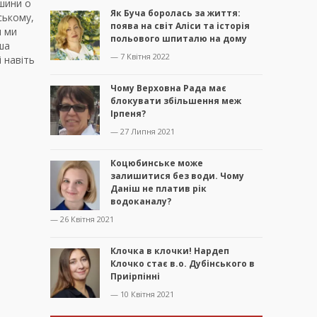
шини о
Як Буча боролась за життя:
ському,
поява на світ Аліси та історія
и ми
польового шпиталю на дому
ша
— 7 Квітня 2022
 навіть
Чому Верховна Рада має
блокувати збільшення меж
Ірпеня?
— 27 Липня 2021
Коцюбинське може
залишитися без води. Чому
Даніш не платив рік
водоканалу?
— 26 Квітня 2021
Клочка в клочки! Нардеп
Клочко стає в.о. Дубінського в
Приірпінні
— 10 Квітня 2021