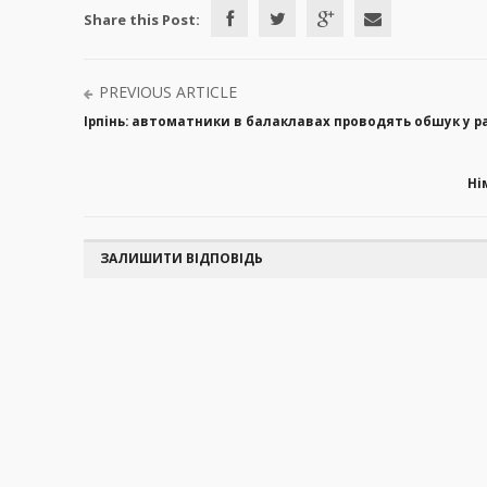
Share this Post:
PREVIOUS ARTICLE
Ірпінь: автоматники в балаклавах проводять обшук у р
Ні
ЗАЛИШИТИ ВІДПОВІДЬ