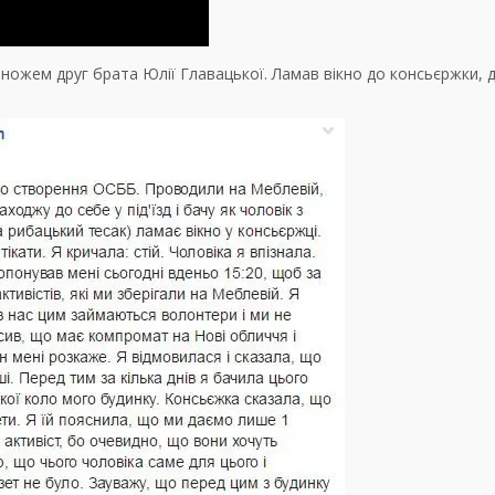
з з ножем друг брата Юлії Главацької. Ламав вікно до консьєржки, 