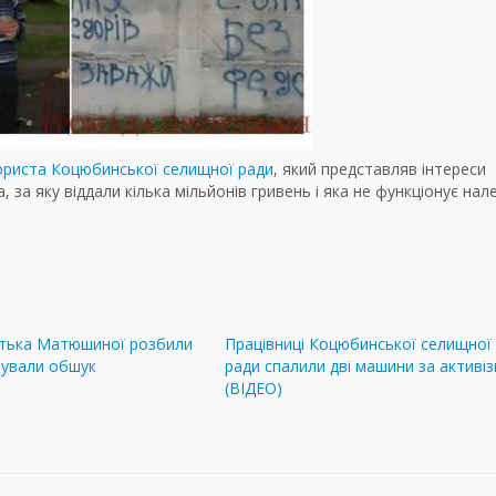
 юриста Коцюбинської селищної ради
, який представляв інтереси
а, за яку віддали кілька мільйонів гривень і яка не функціонує на
атька Матюшиної розбили
Працівниці Коцюбинської селищної
тували обшук
ради спалили дві машини за активі
(ВІДЕО)