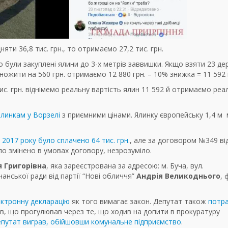
няти 36,8 тис. грн., то отримаємо 27,2 тис. грн.
 були закуплені ялини до 3-х метрів заввишки. Якщо взяти 23 де
ножити на 560 грн. отримаємо 12 880 грн. – 10% знижка = 11 592 
ис. грн. віднімемо реальну вартість ялин 11 592 й отримаємо реа
ялинкам у Ворзелі
з приємними цінами. Ялинку європейську 1,4 м
 2017 року було сплачено 64 тис. грн
., але за договором №349 ві
ло змінено в умовах договору, незрозуміло.
 Григорівна
, яка зареєстрована за адресою: м. Буча, вул.
анської ради від партії “Нові обличчя”
Андрія Великоднього
, 
ектронну декларацію
як того вимагає закон. Депутат також
потр
ів, що прогулював через те, що ходив на допити в прокуратуру
депутат виграв, обійшовши комунальне підприємство
.