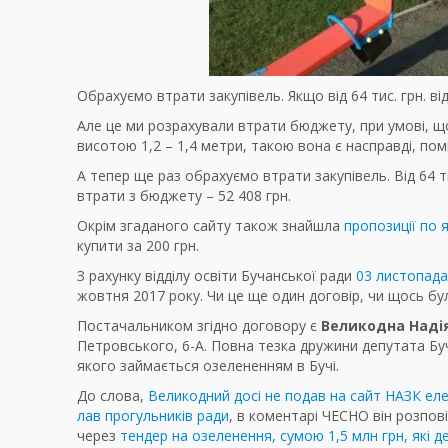
Обрахуємо втрати закупівель. Якщо від 64 тис. грн. від
Але це ми розрахували втрати бюджету, при умові, що
висотою 1,2 – 1,4 метри, такою вона є насправді, пом
А тепер ще раз обрахуємо втрати закупівель. Від 64 т
втрати з бюджету – 52 408 грн.
Окрім згаданого сайту також знайшла
пропозиції по 
купити за 200 грн.
З рахунку відділу освіти Бучанської ради
03 листопада
жовтня 2017 року. Чи це ще один договір, чи щось бу
Постачальником згідно договору є
Великодна Надія
Петровського, 6-А. Повна тезка дружини депутата Буч
якого займається озелененням в Бучі.
До слова,
Великодний досі не подав на сайт НАЗК ел
лав прогульників ради
, в коментарі ЧЕСНО він розпов
через
тендер на озеленення, сумою 1,5 млн грн, які 