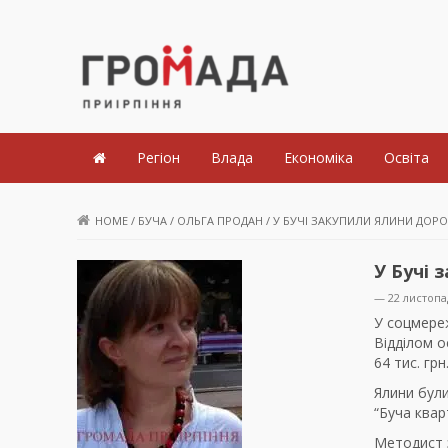
Громада Приірпіння
Регіон
Влада
Економіка
Освіта
HOME
/
БУЧА
/
ОЛЬГА ПРОДАН
/
У БУЧІ ЗАКУПИЛИ ЯЛИНИ ДОРОЖ
У Бучі 
— 22 листопа
У соцмереж
Відділом о
64 тис. грн
Ялини були
“Буча квар
Методист 