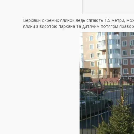
Верхівки окремих ялинок ледь сягають 1,5 метри, мож
ялини з висотою паркана та дитячим потягом правор