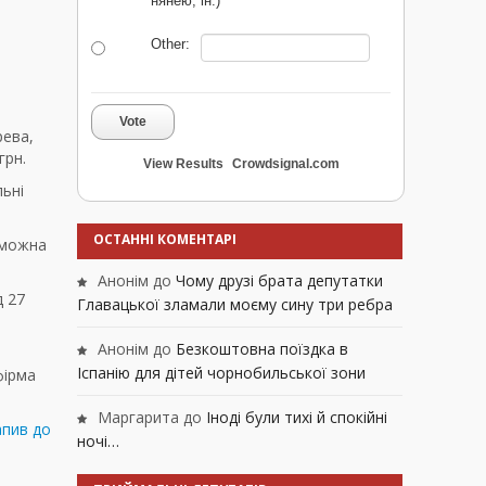
нянею, ін.)
Other:
Vote
рева,
грн.
View Results
Crowdsignal.com
льні
ОСТАННІ КОМЕНТАРІ
 можна
Анонім
до
Чому друзі брата депутатки
д 27
Главацької зламали моєму сину три ребра
Анонім
до
Безкоштовна поїздка в
Іспанію для дітей чорнобильської зони
фірма
Маргарита
до
Іноді були тихі й спокійні
апив до
ночі…