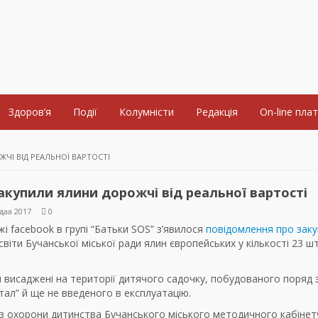
Здоров’я
Події
Колумністи
Редакція
On-line пла
ЧІ ВІД РЕАЛЬНОЇ ВАРТОСТІ
закупили ялини дорожчі від реальної вартості
даа 2017
0
і facebook в групі “Батьки SOS” з’явилося
повідомлення про заку
світи Бучанської міської ради ялин європейських у кількості 23 ш
.
 висаджені на території дитячого садочку, побудованого поряд 
тал” й ще не введеного в експлуатацію.
з охорони дитинства Бучанського міського методичного кабінет