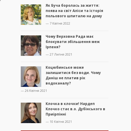
Як Буча боролась за життя:
поява на світ Аліси та історія
польового шпиталю на дому
— 7 Квітня 2022
Чому Верховна Рада має
блокувати збільшення меж
Ірпеня?
— 27 Липня 2021
Коцюбинське може
залишитися без води. Чому
Даніш не платив рік
водоканалу?
— 26 Квітня 2021
Клочка в клочки! Нардеп
Клочко стає в.о. Дубінського в
Приірпінні
— 10 Квітня 2021