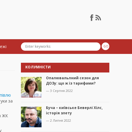
тежі
КОЛУМНІСТИ
Опалювальлний сезон для
ДОЗу: що ж із тарифами?
— 3 Серпня 2022
півлю
туки за
Буча – київське Беверлі Хілс,
історія злету
з ЖК
— 2 Липня 2022
у