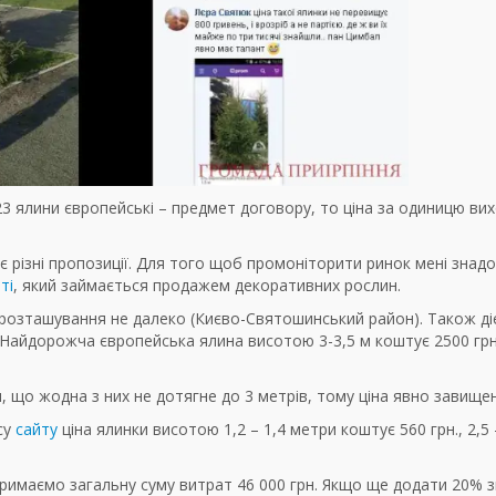
, 23 ялини європейські – предмет договору, то ціна за одиницю ви
 є різні пропозиції. Для того щоб промоніторити ринок мені знад
ті
, який займається продажем декоративних рослин.
, розташування не далеко (Києво-Святошинський район). Також ді
. Найдорожча європейська ялина висотою 3-3,5 м коштує 2500 грн
 що жодна з них не дотягне до 3 метрів, тому ціна явно завищен
су
сайту
ціна ялинки висотою 1,2 – 1,4 метри коштує 560 грн., 2,5 
отримаємо загальну суму витрат 46 000 грн. Якщо ще додати 20% 