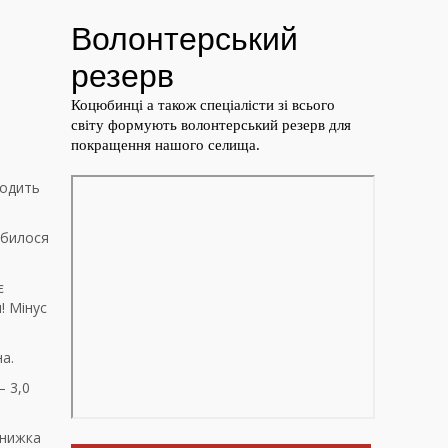
ходить
обилося
є
! Мінус
а.
– 3,0
знижка