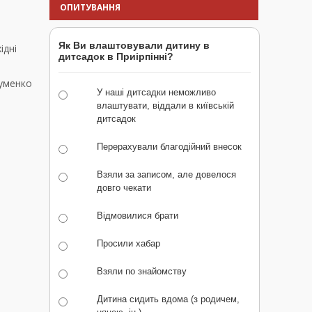
ОПИТУВАННЯ
Як Ви влаштовували дитину в
ідні
дитсадок в Приірпінні?
ауменко
У наші дитсадки неможливо
влаштувати, віддали в київській
дитсадок
Перерахували благодійний внесок
Взяли за записом, але довелося
довго чекати
Відмовилися брати
Просили хабар
Взяли по знайомству
Дитина сидить вдома (з родичем,