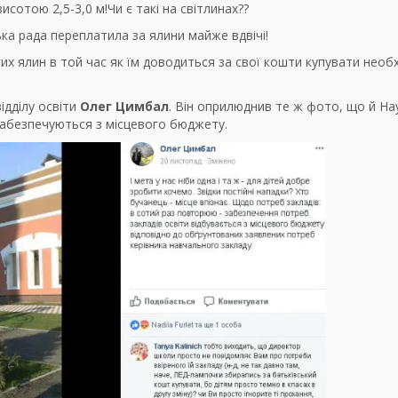
исотою 2,5-3,0 м!Чи є такі на світлинах??
а рада переплатила за ялини майже вдвічі!
 ялин в той час як їм доводиться за свої кошти купувати необх
ідділу освіти
Олег Цимбал
. Він оприлюднив те ж фото, що й Н
забезпечуються з місцевого бюджету.