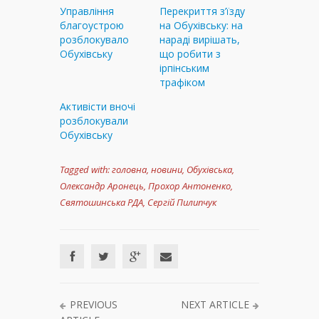
Управління
Перекриття з’їзду
благоустрою
на Обухівську: на
розблокувало
нараді вирішать,
Обухівську
що робити з
ірпінським
трафіком
Активісти вночі
розблокували
Обухівську
Tagged with:
головна
,
новини
,
Обухівська
,
Олександр Аронець
,
Прохор Антоненко
,
Святошинська РДА
,
Сергій Пилипчук
PREVIOUS
NEXT ARTICLE