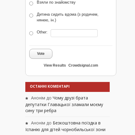
Взяли по знайомству
Дитина сидить вдома (з родичем,
нянею, ін.)
Other:
Vote
View Results
Crowdsignal.com
ОСТАННІ КОМЕНТАРІ
Анонім
до
Чому друзі брата
депутатки Главацької зламали моєму
сину три ребра
Анонім
до
Безкоштовна поїздка в
Іспанію для дітей чорнобильської зони