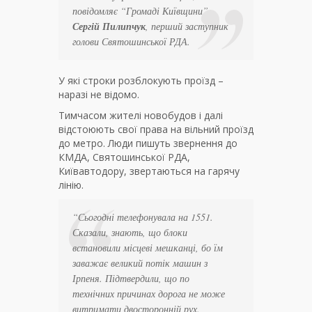
повідомляє “Громаді Київщини”
Сергій Пилипчук
, перший заступник
голови Святошинської РДА.
У які строки розблокують проїзд –
наразі не відомо.
Тимчасом жителі новобудов і далі
відстоюють свої права на вільний проїзд
до метро. Люди пишуть звернення до
КМДА, Святошинської РДА,
Київавтодору, звертаються на гарячу
лінію.
“Сьогодні телефонувала на 1551.
Сказали, знають, що блоки
встановили місцеві мешканці, бо їм
заважає великий потік машин з
Ірпеня. Підтвердили, що по
технічних причинах дорога не може
витримати двосторонній рух.