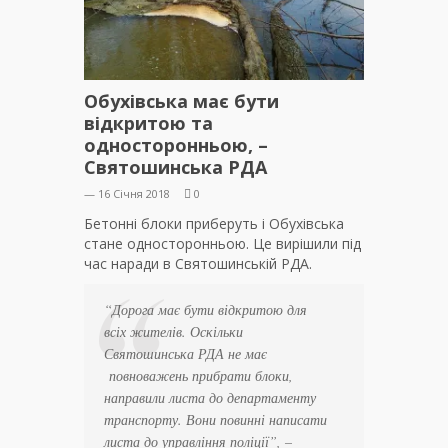
Обухівська має бути
відкритою та
односторонньою, –
Святошинська РДА
— 16 Січня 2018
0
Бетонні блоки приберуть і Обухівська
стане односторонньою. Це вирішили під
час наради в Святошинській РДА.
“Дорога має бути відкритою для
всіх жителів. Оскільки
Святошинська РДА не має
повноважень прибрати блоки,
направили листа до департаменту
транспорту. Вони повинні написати
листа до управління поліції”, –