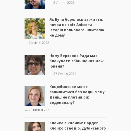
— 2 Липня 2022
Як Буча боролась за життя:
поява на світ Аліси та
історія польового шпиталю
на дому
— 7 Квітня 2022
Чому Верховна Рада має
блокувати збільшення меж
Ірпеня?
— 27 Липня 2021
Коцюбинське може
залишитися без води. Чому
Даніш не платив рік
водоканалу?
— 26 Квітня 2021
Клочка в клочки! Нардеп
Клочко стає в.о. Дубінського