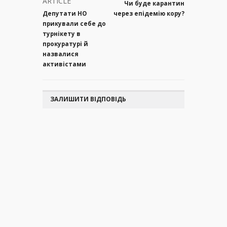
ARTICLE
Чи буде карантин
Депутати НО
через епідемію кору?
прикували себе до
турнікету в
прокуратурі й
назвалися
активістами
ЗАЛИШИТИ ВІДПОВІДЬ