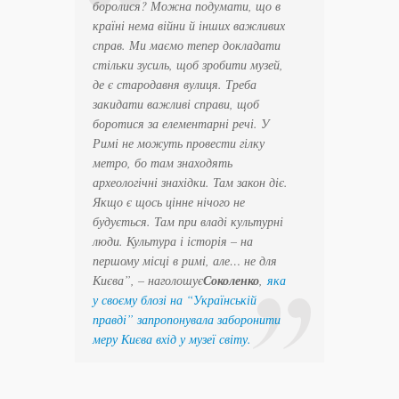
боролися? Можна подумати, що в
країні нема війни й інших важливих
справ. Ми маємо тепер докладати
стільки зусиль, щоб зробити музей,
де є стародавня вулиця. Треба
закидати важливі справи, щоб
боротися за елементарні речі. У
Римі не можуть провести гілку
метро, бо там знаходять
археологічні знахідки. Там закон діє.
Якщо є щось цінне нічого не
будується. Там при владі культурні
люди. Культура і історія – на
першому місці в римі, але… не для
Києва”, – наголошує
Соколенко
,
яка
у своєму блозі на “Українській
правді” запропонувала заборонити
меру Києва вхід у музеї світу.