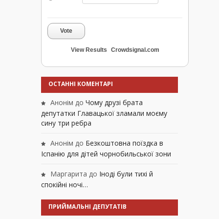
Vote
View Results
Crowdsignal.com
ОСТАННІ КОМЕНТАРІ
Анонім
до
Чому друзі брата
депутатки Главацької зламали моєму
сину три ребра
Анонім
до
Безкоштовна поїздка в
Іспанію для дітей чорнобильської зони
Маргарита
до
Іноді були тихі й
спокійні ночі…
ПРИЙМАЛЬНІ ДЕПУТАТІВ