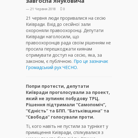
завгоспа Януковича
— 21 Червня 2018
0
21 червня люди проривалися на сесію
Київради. Вхід до сесійної зали
охороняли правоохоронці. Депутати
Київради наголосили, що
правоохоронців рада своїм рішенням не
просила перешкоджати киянам
отримувати доступ на сесію, яка, за
законом, є публічною.
Про це зазначає
Громадський рух ЧЕСНО.
Попри протести, депутати
Київради проголосували за проект,
який не зупиняє побудову ТРЦ.
Рішення підтримали “Самопоміч”,
“Єдність” та БПП. “Батьківщина” та
“Свобода” голосували проти.
Ті, кого навіть не пустили за турнікет у
приміщення Київради, спілкувалися з