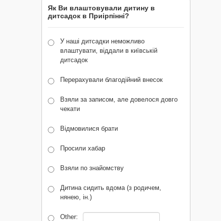
Як Ви влаштовували дитину в
дитсадок в Приірпінні?
У наші дитсадки неможливо
влаштувати, віддали в київській
дитсадок
Перерахували благодійний внесок
Взяли за записом, але довелося довго
чекати
Відмовилися брати
Просили хабар
Взяли по знайомству
Дитина сидить вдома (з родичем,
нянею, ін.)
Other: