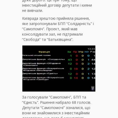
інвестиційний договір депутати і кияни
не вивчали.
Київрада зрештою прийняла рішення,
яке запропонували БПП “Солідарність” і
“Самопоміч”. Проект, який мав
консолідувати зал, не підтримали
“Свобода” та “Батьківщина”.
За голосували “Самопоміч”, БПП та
“Єдність”. Рішення набрало 68 голосів.
Депутати “Самопомочі” зізналися, що
вони не знайомилися з інвестиційним