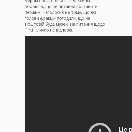
мером просто біля ліфту. Кличко
пообіцяв, що це питання поставить
першим. Наголосив на тому, що всі
голови фракцій погодили, що на
Поштовій буде музей. На питання щодо
ТРЦ Кличко не відповів.