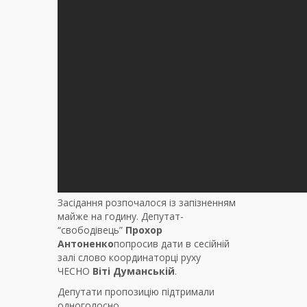
Засідання розпочалося із запізненням
майже на годину. Депутат-
“свободівець”
Прохор
Антоненко
попросив дати в сесійній
залі слово координаторці руху
ЧЕСНО
Віті Думанській
.
Депутати пропозицію підтримали
одноголосно.