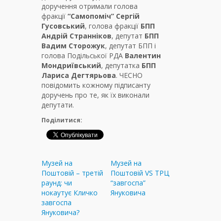
доручення отримали голова
фракції
“Самопоміч” Сергій
Гусовський
, голова фракції
БПП
Андрій Странніков
, депутат
БПП
Вадим Сторожук
, депутат БПП і
голова Подільської РДА
Валентин
Мондриївський
, депутатка
БПП
Лариса Дегтярьова
. ЧЕСНО
повідомить кожному підписанту
доручень про те, як їх виконали
депутати.
Поділитися:
Музей на
Музей на
Поштовій – третій
Поштовій VS ТРЦ
раунд: чи
“завгоспа”
нокаутує Кличко
Януковича
завгоспа
Януковича?