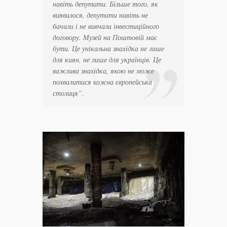
навіть депутати. Більше того, як
виявилося, депутати навіть не
бачили і не вивчали інвестиційного
договору. Музей на Поштовій має
бути. Це унікальна знахідка не лише
для киян, не лише для українців. Це
важлива знахідка, якою не може
похвалитися кожна європейська
столиця”.