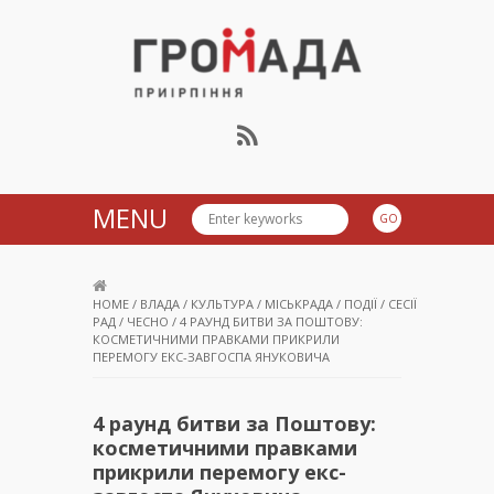
Громада Приірпіння
MENU
HOME
/
ВЛАДА
/
КУЛЬТУРА
/
МІСЬКРАДА
/
ПОДІЇ
/
СЕСІЇ
РАД
/
ЧЕСНО
/
4 РАУНД БИТВИ ЗА ПОШТОВУ:
КОСМЕТИЧНИМИ ПРАВКАМИ ПРИКРИЛИ
ПЕРЕМОГУ ЕКС-ЗАВГОСПА ЯНУКОВИЧА
4 раунд битви за Поштову:
косметичними правками
прикрили перемогу екс-