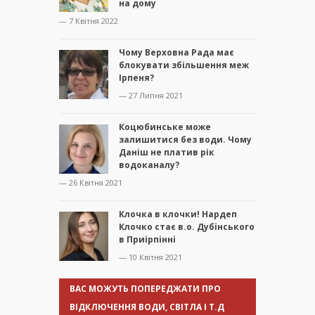
на дому
— 7 Квітня 2022
Чому Верховна Рада має
блокувати збільшення меж
Ірпеня?
— 27 Липня 2021
Коцюбинське може
залишитися без води. Чому
Даніш не платив рік
водоканалу?
— 26 Квітня 2021
Клочка в клочки! Нардеп
Клочко стає в.о. Дубінського
в Приірпінні
— 10 Квітня 2021
ВАС МОЖУТЬ ПОПЕРЕДЖАТИ ПРО
ВІДКЛЮЧЕННЯ ВОДИ, СВІТЛА І Т.Д