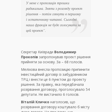
У мене є пропозиція трошки
радикальна. Зняти з розгляду проект
рішення – потім глянути в першому
і остаточному читанні. Сьогодні
наша фракція не буде голосувати за
цей проект”.
Секретар Київради
Володимир
Прокопів
запропонував проект рішення
прийняти за основу. За – 68 голосів.
Меліхова внесла пропозицію припинити
інвестиційний договір із забудовником
ТРЦ і внести це 6 пунктом до проекту
рішення. За правку, яка передбачала
розірвання договору, проголосувало 54
депутати. Не вистачило 6 голосів.
Віталій Кличко
наголосив, що
розірвання договору коштувало б місту
дуже дорого. Це при тому, що