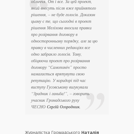
обличчя. От і все. За цей проект,
який внесуть після вже прийнятого
рішення, – не буде голосів. Доказом
цьому є те, що сьогодні в проект
рішення Меліхова вносила правки
про розірвання договору в
односторонньому порядку, але за цю
правку в численних редакціях все
одно забракло голосів. Тому,
обіцяючи проект про розірвання
договору “Самопоміч” просто
намагається врятувути свою
репутацію. У коридорі під час
виступу Гусовському вигукували
“Зрадник і ганьба!”, – говорить
учасник Громадського руху
ЧЕСНО
Сергій Огородник
.
Журналістка Громадського
Наталія