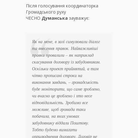
Після голосування координаторка
Громадського руху
ЧЕСНО
Думанська
зауважує:
Як на мене, в залі симулювали діалог
та внесення правок. Найважливіші
правки провалили – як наприклад
скасування договору із забудовником.
Оскільки проект прийнятий, а там
чітко прописані строки на
виконання завдань, – громадськість
буде моніторити, що саме зроблено,
чи вчасно це зроблено і хто несе
відповідальність. Зробимо все
можливе, щоб громада таки
побачила, на яких умовах
забудовнику віддали Поштову.
Тобто будемо вимагати
оприлюднення договору. Договір не