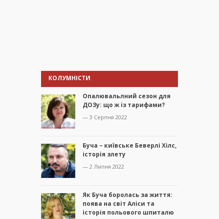
КОЛУМНІСТИ
Опалювальлний сезон для
ДОЗу: що ж із тарифами?
— 3 Серпня 2022
Буча – київське Беверлі Хілс,
історія злету
— 2 Липня 2022
Як Буча боролась за життя:
поява на світ Аліси та
історія польового шпиталю