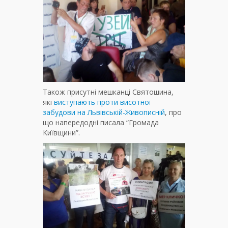
Також присутні мешканці Святошина,
які
виступають проти висотної
забудови на Львівській-Живописній
, про
що напередодні писала “Громада
Київщини”.