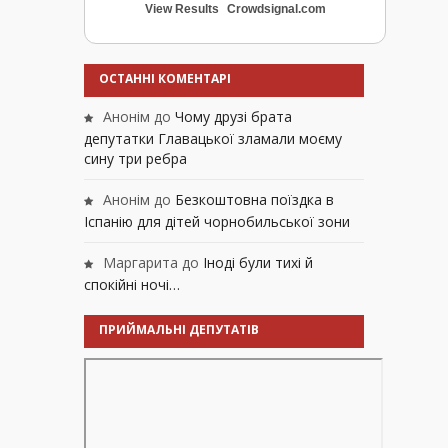
View Results
Crowdsignal.com
ОСТАННІ КОМЕНТАРІ
Анонім
до
Чому друзі брата
депутатки Главацької зламали моєму
сину три ребра
Анонім
до
Безкоштовна поїздка в
Іспанію для дітей чорнобильської зони
Маргарита
до
Іноді були тихі й
спокійні ночі…
ПРИЙМАЛЬНІ ДЕПУТАТІВ