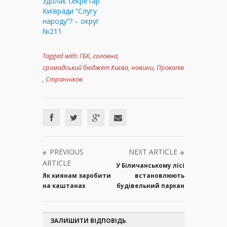
здолає секретар
Київради “Слугу
народу”? – округ
№211
Tagged with:
ГБК
,
головна
,
громадський бюджет Києва
,
новини
,
Прокопів
,
Странніков
PREVIOUS
NEXT ARTICLE
ARTICLE
У Біличанському лісі
Як киянам заробити
встановлюють
на каштанах
будівельний паркан
ЗАЛИШИТИ ВІДПОВІДЬ