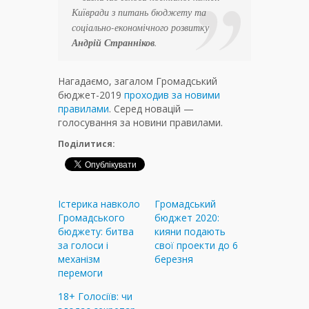
Київради з питань бюджету та
соціально-економічного розвитку
Андрій Странніков
.
Нагадаємо, загалом Громадський
бюджет-2019
проходив за новими
правилами
. Серед новацій —
голосування за новини правилами.
Поділитися:
Істерика навколо
Громадський
Громадського
бюджет 2020:
бюджету: битва
кияни подають
за голоси і
свої проекти до 6
механізм
березня
перемоги
18+ Голосіїв: чи