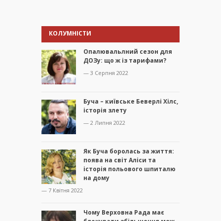
КОЛУМНІСТИ
Опалювальлний сезон для
ДОЗу: що ж із тарифами?
— 3 Серпня 2022
Буча – київське Беверлі Хілс,
історія злету
— 2 Липня 2022
Як Буча боролась за життя:
поява на світ Аліси та
історія польового шпиталю
на дому
— 7 Квітня 2022
Чому Верховна Рада має