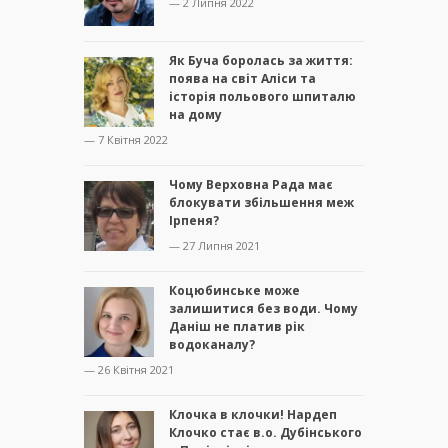
— 2 Липня 2022
Як Буча боролась за життя:
поява на світ Аліси та
історія польового шпиталю
на дому
— 7 Квітня 2022
Чому Верховна Рада має
блокувати збільшення меж
Ірпеня?
— 27 Липня 2021
Коцюбинське може
залишитися без води. Чому
Даніш не платив рік
водоканалу?
— 26 Квітня 2021
Клочка в клочки! Нардеп
Клочко стає в.о. Дубінського