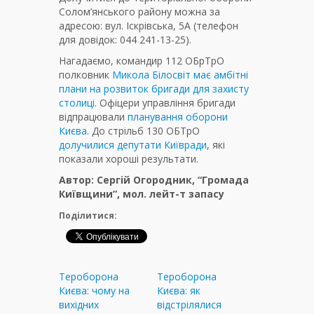
Солом’янського району можна за
адресою: вул. Іскрівська, 5А (телефон
для довідок: 044 241-13-25).
Нагадаємо, командир 112 ОБрТрО
полковник
Микола Білосвіт має амбітні
плани на розвиток бригади для захисту
столиці
. Офіцери управління бригади
відпрацювали
планування оборони
Києва
. До стрільб 130 ОБТрО
долучилися депутати Київради
, які
показали хороші результати.
Автор: Сергій Огородник, “Громада
Київщини”, мол. лейт-т запасу
Поділитися:
Тероборона
Тероборона
Києва: чому на
Києва: як
вихідних
відстрілялися