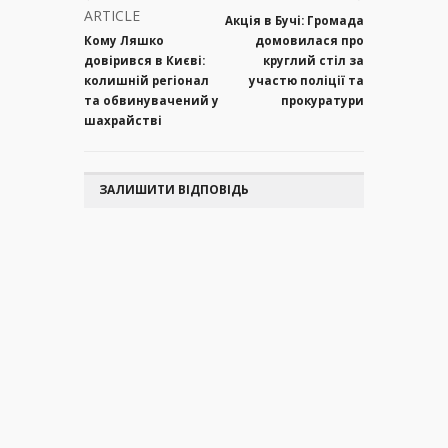
ARTICLE
Акція в Бучі: Громада
Кому Ляшко
домовилася про
довірився в Києві:
круглий стіл за
колишній регіонал
участю поліції та
та обвинувачений у
прокуратури
шахрайстві
ЗАЛИШИТИ ВІДПОВІДЬ