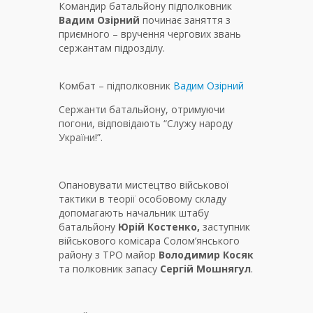
Командир батальйону підполковник
Вадим Озірний
починає заняття з
приємного – вручення чергових звань
сержантам підрозділу.
Комбат – підполковник
Вадим Озірний
Сержанти батальйону, отримуючи
погони, відповідають “Служу народу
України!”.
Опановувати мистецтво військової
тактики в теорії особовому складу
допомагають начальник штабу
батальйону
Юрій Костенко,
заступник
військового комісара Солом’янського
району з ТРО майор
Володимир Косяк
та полковник запасу
Сергій Мошнягул
.