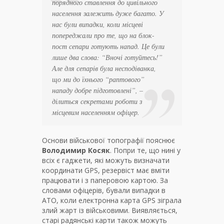
порядного ставлення до цивільного
населення залежить дуже багато. У
нас були випадки, коли місцеві
попереджали про те, що на блок-
пост сепари готують напад. Це були
лише два слова: “Вночі готуйтесь!”
Але для сепарів була несподіванка,
що ми до їхнього “раптового”
нападу добре підготовлені”, –
ділиться секретами роботи з
місцевим населенням офіцер.
Основи військової топографії пояснює
Володимир Косяк
. Попри те, що нині у
всіх є гаджети, які можуть визначати
координати GPS, резервіст має вміти
працювати і з паперовою картою. За
словами офіцерів, бували випадки в
АТО, коли електронна карта GPS зіграла
злий жарт із військовими. Виявляється,
старі радянські карти також можуть