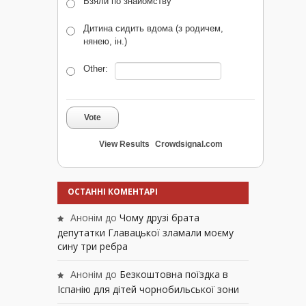
Взяли по знайомству
Дитина сидить вдома (з родичем,
нянею, ін.)
Other:
Vote
View Results
Crowdsignal.com
ОСТАННІ КОМЕНТАРІ
Анонім
до
Чому друзі брата
депутатки Главацької зламали моєму
сину три ребра
Анонім
до
Безкоштовна поїздка в
Іспанію для дітей чорнобильської зони