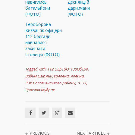
навчились
Деснянці й
батальйони
Дарничани
(ФОТО)
(ФОТО)
Тероборона
Києва: як офіцери
112 бригади
навчалися
захищати
столицю (ФОТО)
Tagged with:
112 ОБрТрО
,
130ОбТро
,
Вадим Озірний
,
головна
,
новини
,
РВК Солом'янського району
,
ТСОУ
,
Ярослав Мудрик
PREVIOUS
NEXT ARTICLE