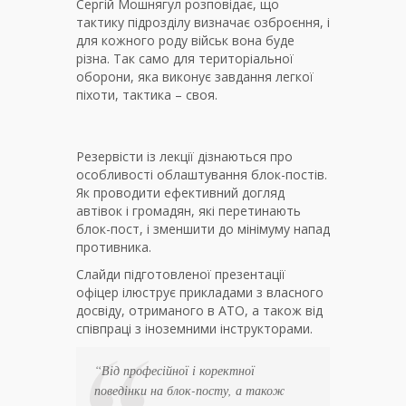
Сергій Мошнягул розповідає, що
тактику підрозділу визначає озброєння, і
для кожного роду військ вона буде
різна. Так само для територіальної
оборони, яка виконує завдання легкої
піхоти, тактика – своя.
Резервісти із лекції дізнаються про
особливості облаштування блок-постів.
Як проводити ефективний догляд
автівок і громадян, які перетинають
блок-пост, і зменшити до мінімуму напад
противника.
Слайди підготовленої презентації
офіцер ілюструє прикладами з власного
досвіду, отриманого в АТО, а також від
співпраці з іноземними інструкторами.
“Від професійної і коректної
поведінки на блок-посту, а також