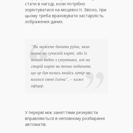
стати в нагоді, коли потрібно
зорінтуватися на місцевості. Звісно, при
цьому треба враховувати застарілість
зображених даних.
“Ви можете бачити руїни, яких
немає на сучасній карті, або їх
погано видно з супутника, але на
старій карті ви точно побачите,
що це був колись якийсь хутір чи
колгосп імені Ілліча”, – каже
офіцер.
У перерві між заняттями резервісти
вправляються в неповному розбиранні
автоматів.