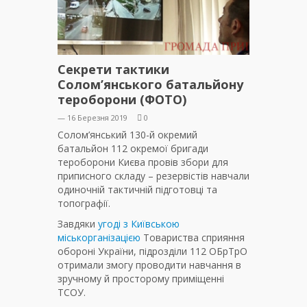
Секрети тактики
Солом’янського батальйону
тероборони (ФОТО)
— 16 Березня 2019
0
Солом’янський 130-й окремий
батальйон 112 окремої бригади
тероборони Києва провів збори для
приписного складу – резервістів навчали
одиночній тактичній підготовці та
топографії.
Завдяки
угоді з Київською
міськорганізацією
Товариства сприяння
обороні України, підрозділи 112 ОБрТрО
отримали змогу проводити навчання в
зручному й просторому приміщенні
ТСОУ.