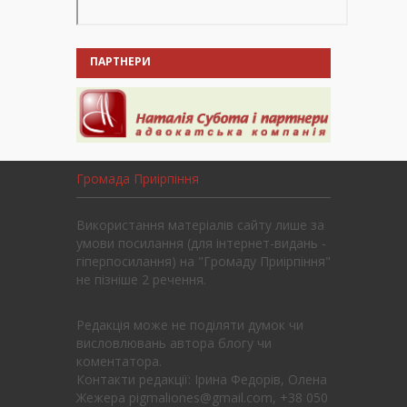
ПАРТНЕРИ
Громада Приірпіння
Використання матеріалів сайту лише за
умови посилання (для інтернет-видань -
гіперпосилання) на "Громаду Приірпіння"
не пізніше 2 речення.
Редакція може не поділяти думок чи
висловлювань автора блогу чи
коментатора.
Контакти редакції: Ірина Федорів, Олена
Жежера pigmaliones@gmail.com, +38 050