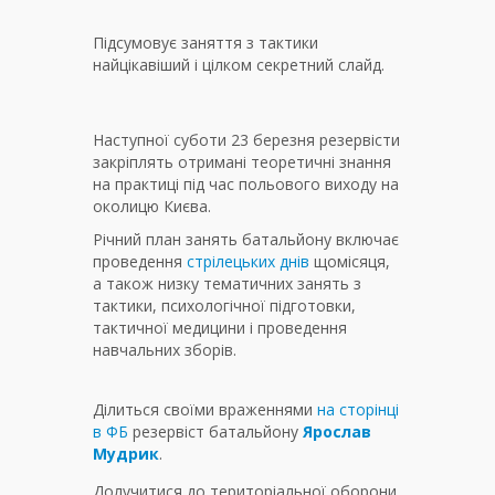
Підсумовує заняття з тактики
найцікавіший і цілком секретний слайд.
Наступної суботи 23 березня резервісти
закріплять отримані теоретичні знання
на практиці під час польового виходу на
околицю Києва.
Річний план занять батальйону включає
проведення
стрілецьких днів
щомісяця,
а також низку тематичних занять з
тактики, психологічної підготовки,
тактичної медицини і проведення
навчальних зборів.
Ділиться своїми враженнями
на сторінці
в ФБ
резервіст батальйону
Ярослав
Мудрик
.
Долучитися до територіальної оборони