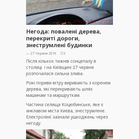
Негода: повалені дерева,
перекриті дороги,
знеструмлені будинки
— 27 Червня 2019
0
Після кількох тижнів сонцепалу в
столиці і на Київщині 27 червня
розпочалася сильна злива.
Різкі пориви вітру виривають з коренем
дерева, які перекривають шлях
машинам та маршруткам.
Частина селища Коцюбинське, яке є
анклавом міста Києва, знеструмлене.
Електролінії зазнали ушкоджень через
негоду.