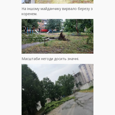
На іншому майданчику вирвало березу з
коренем.
Масштаби негоди досить значні.