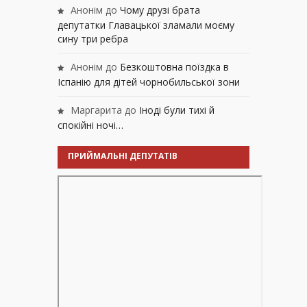
Анонім
до
Чому друзі брата
депутатки Главацької зламали моєму
сину три ребра
Анонім
до
Безкоштовна поїздка в
Іспанію для дітей чорнобильської зони
Маргарита
до
Іноді були тихі й
спокійні ночі…
ПРИЙМАЛЬНІ ДЕПУТАТІВ