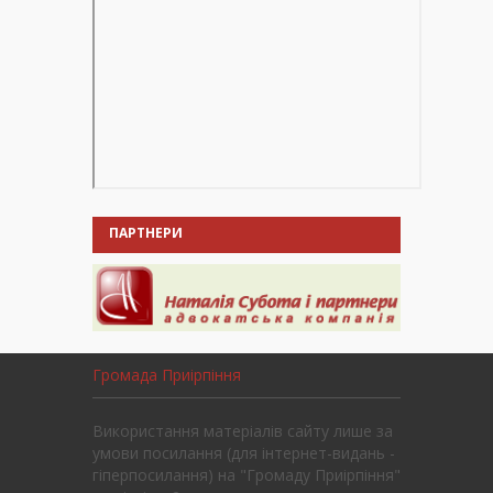
ПАРТНЕРИ
Громада Приірпіння
Використання матеріалів сайту лише за
умови посилання (для інтернет-видань -
гіперпосилання) на "Громаду Приірпіння"