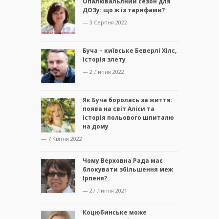
Опалювальлний сезон для
ДОЗу: що ж із тарифами?
— 3 Серпня 2022
Буча – київське Беверлі Хілс,
історія злету
— 2 Липня 2022
Як Буча боролась за життя:
поява на світ Аліси та
історія польового шпиталю
на дому
— 7 Квітня 2022
Чому Верховна Рада має
блокувати збільшення меж
Ірпеня?
— 27 Липня 2021
Коцюбинське може