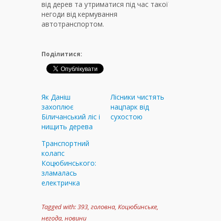
від дерев та утриматися під час такої
негоди від кермування
автотранспортом.
Поділитися:
Як Даніш
Лісники чистять
захоплює
нацпарк від
Біличанський ліс і
сухостою
нищить дерева
Транспортний
колапс
Коцюбинського:
зламалась
електричка
Tagged with:
393
,
головна
,
Коцюбинське
,
негода
,
новини