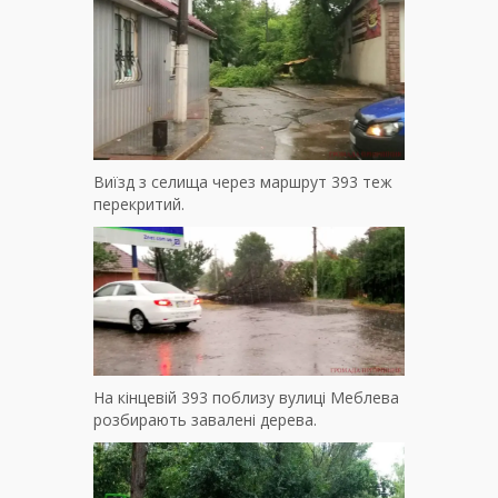
Виїзд з селища через маршрут 393 теж
перекритий.
На кінцевій 393 поблизу вулиці Меблева
розбирають завалені дерева.