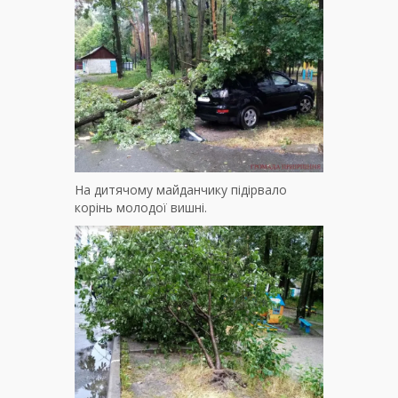
На дитячому майданчику підірвало
корінь молодої вишні.