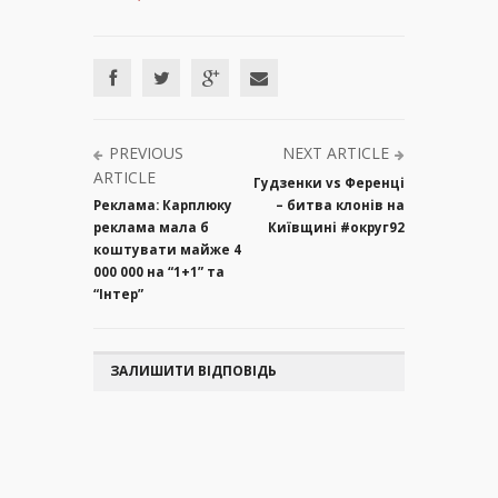
PREVIOUS
NEXT ARTICLE
ARTICLE
Гудзенки vs Ференці
Реклама: Карплюку
– битва клонів на
реклама мала б
Київщині #округ92
коштувати майже 4
000 000 на “1+1” та
“Інтер”
ЗАЛИШИТИ ВІДПОВІДЬ