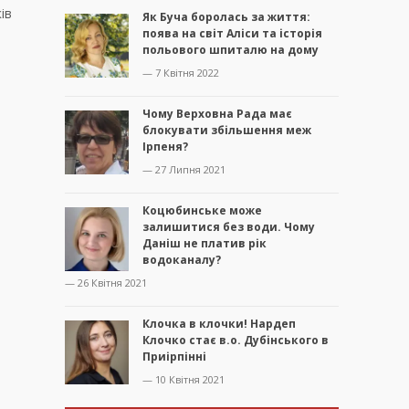
ів
Як Буча боролась за життя:
поява на світ Аліси та історія
польового шпиталю на дому
— 7 Квітня 2022
Чому Верховна Рада має
блокувати збільшення меж
Ірпеня?
— 27 Липня 2021
Коцюбинське може
залишитися без води. Чому
Даніш не платив рік
водоканалу?
— 26 Квітня 2021
Клочка в клочки! Нардеп
Клочко стає в.о. Дубінського в
Приірпінні
— 10 Квітня 2021