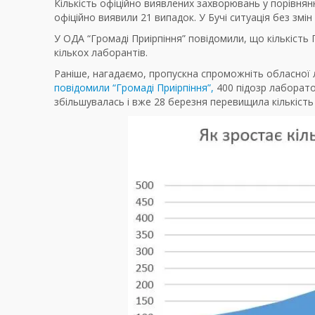
Кількість офіційно виявлених захворювань у порівнянні
офіційно виявили 21 випадок. У Бучі ситуація без змін
У ОДА “Громаді Приірпіння” повідомили, що кількість
кількох лаборантів.
Раніше, нагадаємо, пропускна спроможніть обласної л
повідомили “Громаді Приірпіння”,
400 підозр лаборатор
збільшувалась і вже 28 березня перевищила кількість 