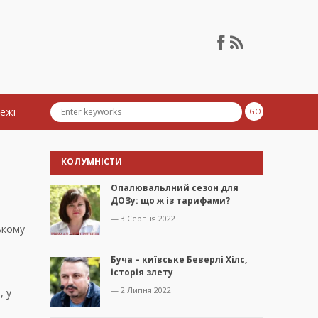
тежі
КОЛУМНІСТИ
Опалювальлний сезон для
ДОЗу: що ж із тарифами?
— 3 Серпня 2022
ькому
Буча – київське Беверлі Хілс,
історія злету
— 2 Липня 2022
, у