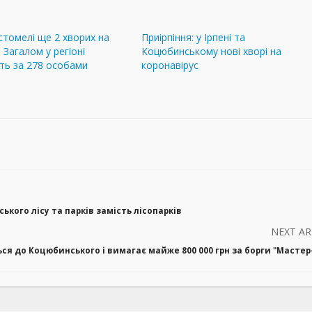
остомелі ще 2 хворих на
Приірпіння: у Ірпені та
 Загалом у регіоні
Коцюбинському нові хворі на
ть за 278 особами
коронавірус
кого лісу та парків замість лісопарків
NEXT AR
я до Коцюбинського і вимагає майже 800 000 грн за борги "Мастер