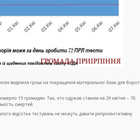
езні виділила гроші на покращення матеріальної бази для борот
померло 15 громадян. Тих, хто одужав станом на 29 квітня – 70.
лькість смертей.
малого відсотка тестувань не можуть давати репрезентативну