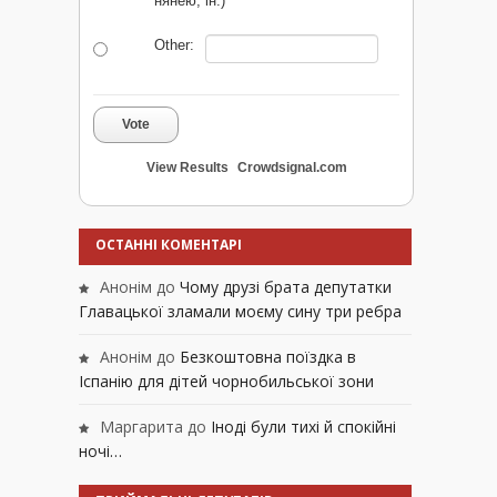
нянею, ін.)
Other:
Vote
View Results
Crowdsignal.com
ОСТАННІ КОМЕНТАРІ
Анонім
до
Чому друзі брата депутатки
Главацької зламали моєму сину три ребра
Анонім
до
Безкоштовна поїздка в
Іспанію для дітей чорнобильської зони
Маргарита
до
Іноді були тихі й спокійні
ночі…