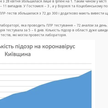
 з 28 квітня збільшилася лише в Ірпені на 1. Таким чином у місті
 – 11 випадків. У Гостомелі – 3 , а у Ворзелі та Коцюбинському по
 ПЛР-тестів збільшилася з 72 до 300 і додатково мають вивести 
абораторії, яка проводить ПЛР тестування – 72 аналізи за день
ія тестувала за 5 – 6 днів. Кількість підозр в області дуже швид
тестів, які могла провести лабораторія.