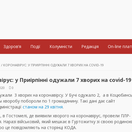
Здоров’я
Події
Колумністи
Редакція
On-line пла
Е
/
КОРОНАВІРУС: У ПРИІРПІННІ ОДУЖАЛИ 7 ХВОРИХ НА COVID-19
ірус: у Приірпінні одужали 7 хворих на covid-19
020
0
дужали 3 хворих на коронавірсу. У Бучі одужало 2, а в Коцюбинс
 хворобу побороли по 1 громадянину. Такі дані дає сайт
міністрації
станом на 29 квітня
.
, в Гостомелі, де виявили хворого на коронавірус, провели ПЛР-
. Наразі військовий, який мешкає в Гуртожитку зі своєю родиною
ро це повідомляють на сторінці КОДА.