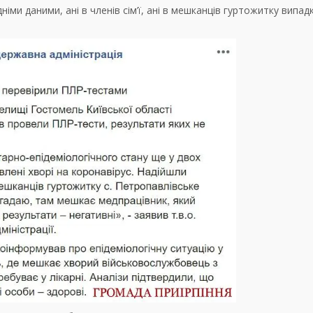
німи даними, ані в членів сім’ї, ані в мешканців гуртожитку випадк