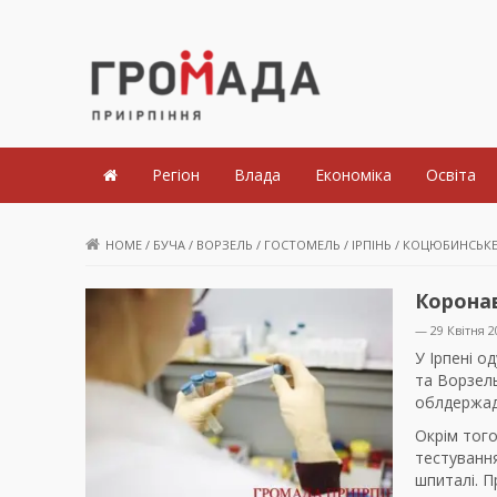
Громада Приірпіння
Регіон
Влада
Економіка
Освіта
HOME
/
БУЧА
/
ВОРЗЕЛЬ
/
ГОСТОМЕЛЬ
/
ІРПІНЬ
/
КОЦЮБИНСЬК
Коронав
— 29 Квітня 2
У Ірпені о
та Ворзелы
облдержад
Окрім того
тестування
шпиталі. П