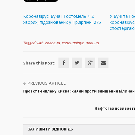
Коронавірус: Буча і Гостомель + 2
У Бучі та Г
хворих, підознюваних у Приірпінні 275
коронавірус.
спостерігаю
Tagged with:
головна
,
коронавірус
,
новини
Share this Post:
PREVIOUS ARTICLE
Проєкт Генплану Києва: кияни проти знищення Біличансь
Нафтогаз позиваєтьс
ЗАЛИШИТИ ВІДПОВІДЬ