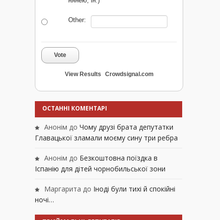
нянею, ін.)
Other:
Vote
View Results
Crowdsignal.com
ОСТАННІ КОМЕНТАРІ
Анонім
до
Чому друзі брата депутатки
Главацької зламали моєму сину три ребра
Анонім
до
Безкоштовна поїздка в
Іспанію для дітей чорнобильської зони
Маргарита
до
Іноді були тихі й спокійні
ночі…