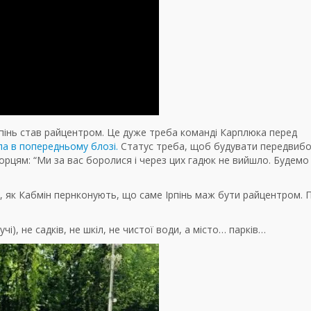
пінь став райцентром. Це дуже треба команді Карплюка перед
ла в попередньому блозі.
Статус треба, щоб будувати передвиб
орцям: “Ми за вас боролися і через цих гадюк не вийшло. Будемо
ть, як Кабмін пернконують, що саме Ірпінь маж бути райцентром. 
учі), не садків, не шкіл, не чистої води, а місто… парків…