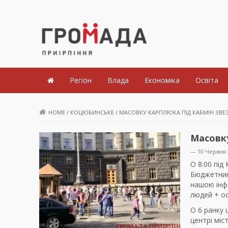
Громада Приірпіння
Регіон
Влада
Економіка
Освіта
HOME
/
КОЦЮБИНСЬКЕ
/
МАСОВКУ КАРПЛЮКА ПІД КАБМІН ЗВЕЗ
Масовку
— 10 Червня 
О 8:00 під
Бюджетникі
нашою інф
людей + ос
О 6 ранку 
центрі міс