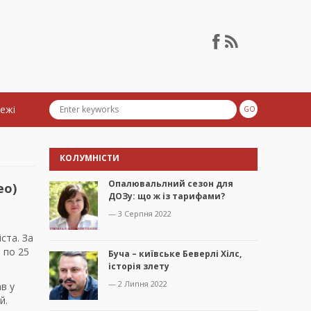
тежі
КОЛУМНІСТИ
Опалювальлний сезон для
ео)
ДОЗу: що ж із тарифами?
— 3 Серпня 2022
ста. За
 по 25
Буча – київське Беверлі Хілс,
історія злету
— 2 Липня 2022
ав у
й.