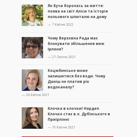
Як Буча боролась за життя:
поява на світ Аліси та історія
польового шпиталю на дому
— 7 Квітня 2022
Чому Верховна Рада має
блокувати збільшення меж
Ірпеня?
— 27 Липня 2021
Коцюбинське може
залишитися без води. Чому
Даніш не платив рік
водоканалу?
— 26 Квітня 2021
Клочка в клочки! Нардеп
Клочко стає в.о. Дубінського в
Приірпінні
— 10 Квітня 2021