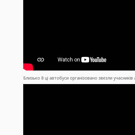
Близько 8 ці автобуси організовано звезли учасників а