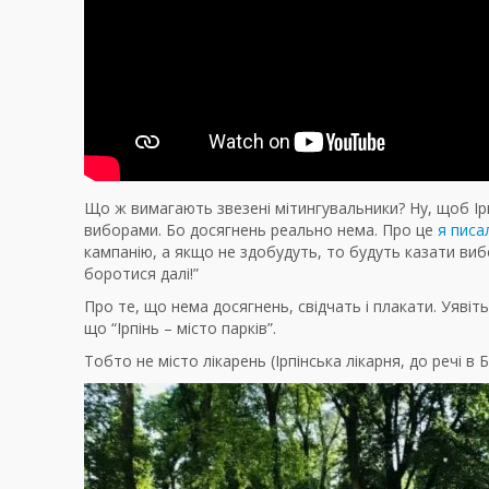
Що ж вимагають звезені мітингувальники? Ну, щоб Ір
виборами. Бо досягнень реально нема. Про це
я писа
кампанію, а якщо не здобудуть, то будуть казати виб
боротися далі!”
Про те, що нема досягнень, свідчать і плакати. Уяві
що “Ірпінь – місто парків”.
Тобто не місто лікарень (Ірпінська лікарня, до речі в Б