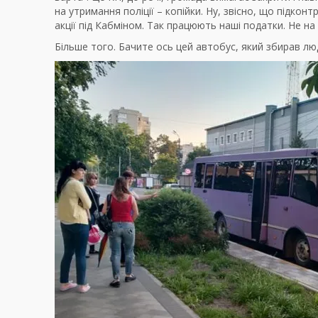
на утримання поліції – копійки. Ну, звісно, що підко
акції під Кабміном. Так працюють наші податки. Не на 
Більше того. Бачите ось цей автобус, який збирав люд