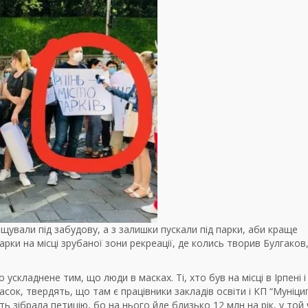
инищували під забудову, а з залишки пускали під парки, аби краще
арки на місці зрубаної зони рекреації, де колись творив Булгаков
складнене тим, що люди в масках. Ті, хто був на місці в Ірпені і
асок, твердять, що там є працівники закладів освіти і КП “Муніц
ть зібрала петицію, бо на нього йде близько 12 млн на рік, у той 