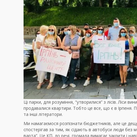
Ці парки, для розуміння, “утворилися” з лісів. Ліси в
продавалися квартири. Тобто це все, що є в Ірпеня. П
та інші літератори.
Ми намагаємося розпізнати бюджетників, але це дещо у
спостерігав за тим, як сідають в автобуси люди без м
варта”. Це КП, до речі, громада вимагає закрити і наві