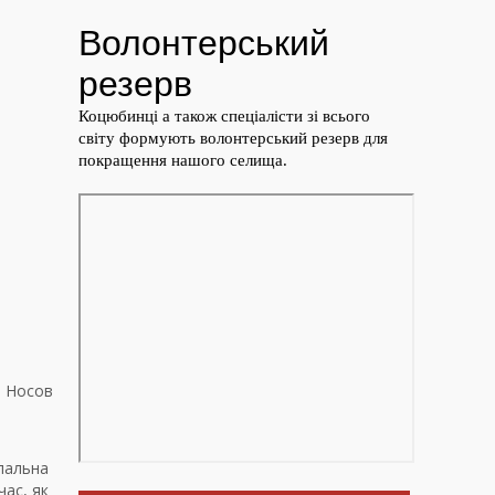
, Носов
ипальна
час, як