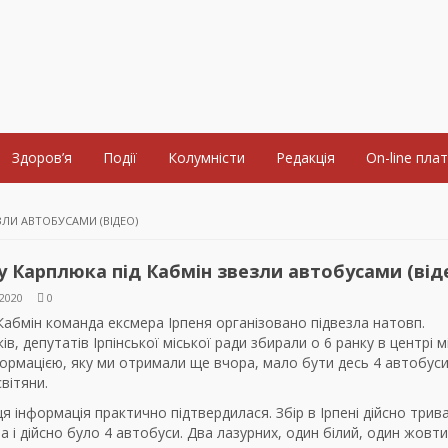
Здоров’я
Події
Колумністи
Редакція
On-line пла
ЛИ АВТОБУСАМИ (ВІДЕО)
 Карплюка під Кабмін звезли автобусами (від
2020
0
 Кабмін команда ексмера Ірпеня організовано підвезла натовп.
в, депутатів Ірпінської міської ради збирали о 6 ранку в центрі мі
ормацією, яку ми отримали ще вчора, мало бути десь 4 автобуси
вітяни.
ця інформація практично підтвердилася. Збір в Ірпені дійсно трив
та і дійсно було 4 автобуси. Два лазурних, один білий, один жовти