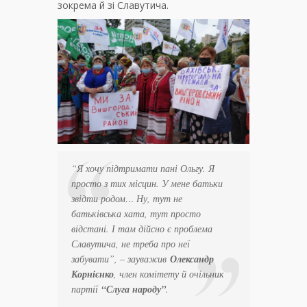
зокрема й зі Славутича.
“Я хочу підтримати пані Ольгу. Я
просто з тих місцин. У мене батьки
звідти родом… Ну, тут не
батьківська хата, тут просто
відстані. І там дійсно є проблема
Славутича, не треба про неї
забувати”
, – зауважив
Олександр
Корнієнко
, член комітету й очільник
партії
“Слуга народу”
.