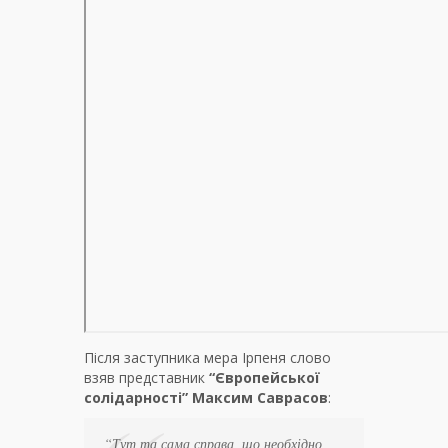
Після заступника мера Ірпеня слово
взяв представник
“Європейської
солідарності” Максим Саврасов
:
“Тут та сама справа, що необхідно