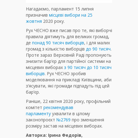
Нагадаємо, парламент 15 липня
призначив
місцеві вибори на 25
жовтня
2020 року.
Рух ЧЕСНО вже писав про те, які виборчі
правила діятимуть для великих громад,
де
понад 90 тисяч виборців
, і для малих
громад з кількістю виборців
до 90 тисяч
.
Проте зараз Верховній Раді пропонують
знизити бар’єр для партійної системи на
місцевих виборах
з 90 тисяч до 10 тисяч
виборців
. Рух ЧЕСНО зробив
моделювання на прикладі Київщини, аби
з’ясувати, які громади підпадуть під цей
бар’єр.
Раніше, 22 квітня 2020 року, профільний
комітет
рекомендував
парламенту
ухвалити в цілому
законопроєкт
№2769
про зменшення
розміру застав на місцевих виборах.
Авторка: Ірина Федорів,