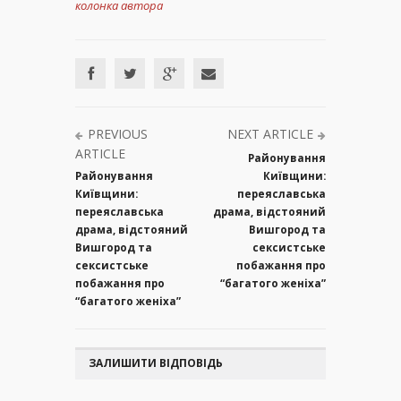
колонка автора
PREVIOUS
NEXT ARTICLE
ARTICLE
Районування
Районування
Київщини:
Київщини:
переяславська
переяславська
драма, відстояний
драма, відстояний
Вишгород та
Вишгород та
сексистське
сексистське
побажання про
побажання про
“багатого женіха”
“багатого женіха”
ЗАЛИШИТИ ВІДПОВІДЬ