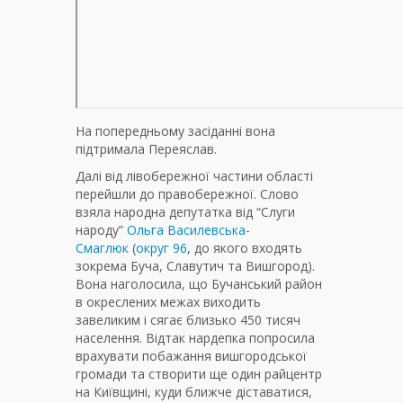
На попередньому засіданні вона
підтримала Переяслав.
Далі від лівобережної частини області
перейшли до правобережної. Слово
взяла народна депутатка від “Слуги
народу”
Ольга Василевська-
Смаглюк
(
округ 96
, до якого входять
зокрема Буча, Славутич та Вишгород).
Вона наголосила, що Бучанський район
в окреслених межах виходить
завеликим і сягає близько 450 тисяч
населення. Відтак нардепка попросила
врахувати побажання вишгородської
громади та створити ще один райцентр
на Київщині, куди ближче діставатися,