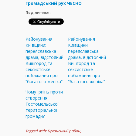
Громадський рух ЧЕСНО
Поділитися:
Районування
Районування
Київщини:
Київщини:
переяславська
переяславська
драма, відстояний
драма, відстояний
Вишгород та
Вишгород та
сексистське
сексистське
побажання про
побажання про
“багатого женіха”
“багатого женіха”
Чому Ірпінь проти
створення
Гостомельської
територіальної
громади?
Tagged with:
Бучанський район
,