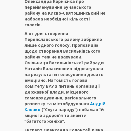
Олександра Корнієнка про
перейменування Бучанського
району на Києво-Святошинський не
набрала необхідної кількості
голосів.
А от для створення
Переяславського району забракло
лише одного голосу. Пропозицію
щодо створення Васильківського
району теж не врахували.
Очільниця Васильківської райради
Наталія Баласинович відреагувала
на результати голосування досить
емоційно. Натомість голова
Комітету ВРУ з питань організації
державної влади, місцевого
самоврядування, регіонального
розвитку та містобудування
Андрій
Клочко
(“Слуга народу”) побажав їй
міцного здоров’я та знайти
“багатого женіха”.
Експерт Олександр Солонтай різко