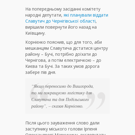
На попередньому засіданні комітету
народні депутати,
які планували віддати
Славутич до Чернігівської області
,
вирішили повернути його назад на
Київщину.
Корнієнко пояснив, що для того, аби
мешканцям Славутича дістатися центру
району – Бучі, потрібно доїхати до
Чернігова, а потім електричкою – до
Києва та Бучі. За таких умов дорога
забере пів дня.
“Якщо переносимо до Вишгорода,
то ми покращуємо логістику для
Славутича та для Подільського
району”
, – сказав Корнієнко.
Після цього зауваження слово дали
заступнику міського голови Ірпеня
Олександрові Маркушину, ексдепутату