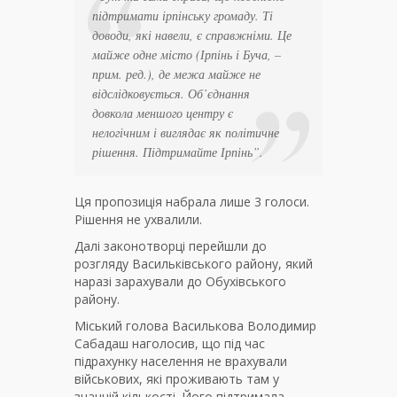
підтримати ірпінську громаду. Ті
доводи, які навели, є справжніми. Це
майже одне місто (Ірпінь і Буча, –
прим. ред.), де межа майже не
відслідковується. Об’єднання
довкола меншого центру є
нелогічним і виглядає як політичне
рішення. Підтримайте Ірпінь”.
Ця пропозиція набрала лише 3 голоси.
Рішення не ухвалили.
Далі законотворці перейшли до
розгляду Васильківського району, який
наразі зарахували до Обухівського
району.
Міський голова Василькова Володимир
Сабадаш наголосив, що під час
підрахунку населення не врахували
військових, які проживають там у
значній кількості. Його підтримала