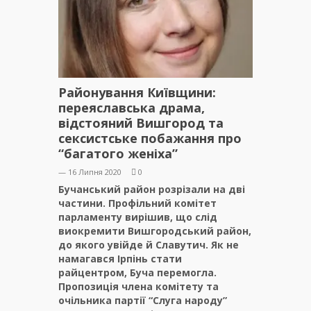
Районування Київщини:
переяславська драма,
відстояний Вишгород та
сексистське побажання про
“багатого женіха”
— 16 Липня 2020
0
Бучанський район розрізали на дві
частини. Профільний комітет
парламенту вирішив, що слід
виокремити Вишгородський район,
до якого увійде й Славутич. Як не
намагався Ірпінь стати
райцентром, Буча перемогла.
Пропозиція члена комітету та
очільника партії “Слуга народу”