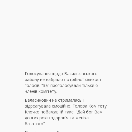
Голосування щодо Васильківського
району не набрало потрібної кількості
голосів. “За” проголосували тільки 6
членів комітету.
Баласинович не стрималась і
відреагувала емоційно. Голова Комітету
Клочко побажав їй таке: “Дай бог Вам
довгих років здоров’я та женіха
багатого”.