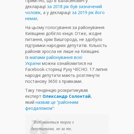
Примітно, що в Баласинович у
декларації
за 2018 рік був зазначений
чоловік
, а у декларації
за 2019 рік його
немає
.
На цьому голосування за районування
Київщини добігло кінця. Отже, жодне
питання, крім Вишгорода, не здобуло
підтримки народних депутатів. Кількість
районів зросла не лише на Київщині.
Із
мапами районування всієї
України
можна ознайомитися на
Facebook-сторінці Руху ЧЕСНО. 17 липня
народні депутати мають розглянути
постанову 3650 з правками.
Таку тенденцію розкритикував
експерт
Олександр Солонтай
,
який
назвав це “районним
феодалізмом”:
“Відбуваються торги з
депутатами, не за те,