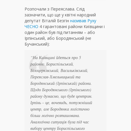
Розпочали з Переяслава. Слід
зазначити, що ще у квітні народний
депутат Віталій Безгін
називав Руху
ЧЕСНО
4 гарантовані райони Київщини і
один район був під питанням – або
Ірпінський, або Бородянський (не
Бучанський):
“На Київщині йдеться про 5
районів: Бориспільський,
Білоцерківський, Васильківський,
Переяслав-Хмельницький та
Бородянський (Ірпінський) райони.
Щодо Бородянського (Ірпінського)
району думаємо, що буде центром.
Ірпінь – це, вочевидь, потужніший
центр, але Бородянка логістично
більш логічно розташована.
Аналогічна ситуація була під час
вибору центру Бориспільського