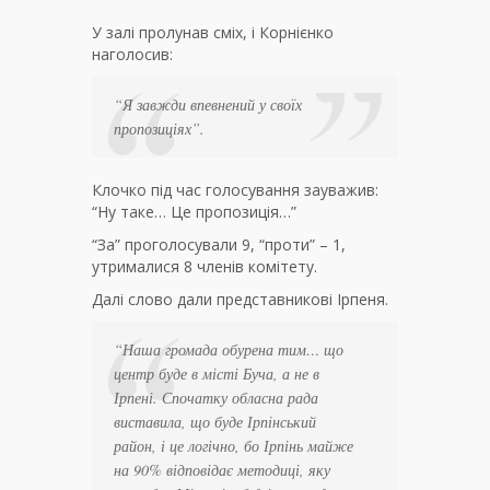
У залі пролунав сміх, і Корнієнко
наголосив:
“Я завжди впевнений у своїх
пропозиціях”.
Клочко під час голосування зауважив:
“Ну таке… Це пропозиція…”
“За” проголосували 9, “проти” – 1,
утрималися 8 членів комітету.
Далі слово дали представникові Ірпеня.
“Наша громада обурена тим… що
центр буде в місті Буча, а не в
Ірпені. Спочатку обласна рада
виставила, що буде Ірпінський
район, і це логічно, бо Ірпінь майже
на 90% відповідає методиці, яку