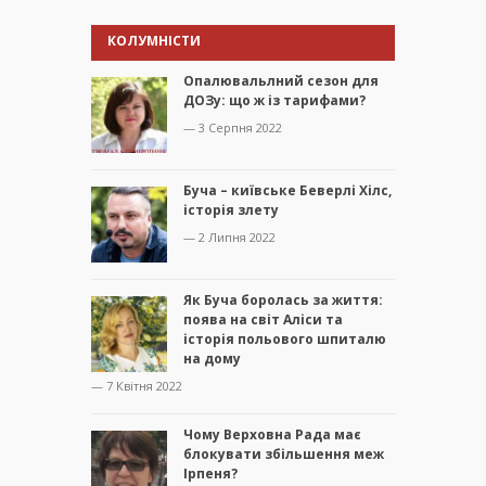
КОЛУМНІСТИ
Опалювальлний сезон для
ДОЗу: що ж із тарифами?
— 3 Серпня 2022
Буча – київське Беверлі Хілс,
історія злету
— 2 Липня 2022
Як Буча боролась за життя:
поява на світ Аліси та
історія польового шпиталю
на дому
— 7 Квітня 2022
Чому Верховна Рада має
блокувати збільшення меж
Ірпеня?