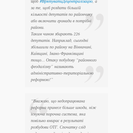
щоб
#ВрятуватиДецентралізацію
, а
за те, щоб роздати більшій
кількості депутатів по райончику
або включити громади в потрібні
райони.
Таким чином збирають 226
депутатів. Наприклад, сьогодні
збільшили по району на Вінничині,
Київщині, Івано-Франківщині
тощо… Отаку побудову “районного
феодалізму” називають
адміністративно-територіальною
реформою!”
“Вважаю, що недопрацювана
реформа принесе більше шкоди, ніж
існуюча порочна система, яка
повільно вмирає в результаті
розбудови ОТГ. Спочатку слід