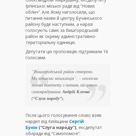
Ірпінської міської ради від “Нових
облич”. Але йому наголосили, що
питання назви й центру Бучанського
району буде наступним, а наразі
голосують саме за Вишгородський
район як окрему адміністративно-
територіальну одиницю.
Депутати цю пропозицію підтримали 16
голосами.
“Вишгородський район створено.
Ми вітаємо мешканців”
, – оголосив
голова комітету з питань місцевого
самоврядування
Андрій Клочко
(“Слуга народу”).
Після цього голосування слово взяв
нардеп від Київщини
Сергій
Бунін
(“Слуга народу”)
, ексдепутат
облради від “Самопомочі”: