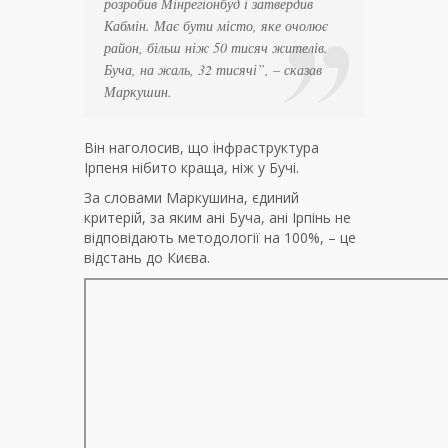
розробив Мінрегіонбуд і затвердив
Кабмін. Має бути місто, яке очолює
район, більш ніж 50 тисяч жителів.
Буча, на жаль, 32 тисячі”
, – сказав
Маркушин.
Він наголосив, що інфраструктура
Ірпеня нібито краща, ніж у Бучі.
За словами Маркушина, єдиний
критерій, за яким ані Буча, ані Ірпінь не
відповідають методології на 100%, – це
відстань до Києва.