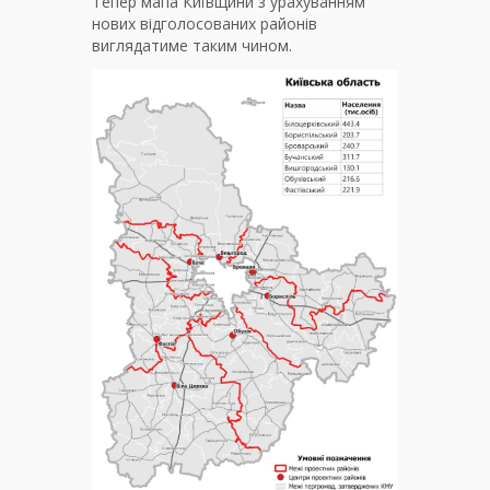
Тепер мапа Київщини з урахуванням
нових відголосованих районів
виглядатиме таким чином.