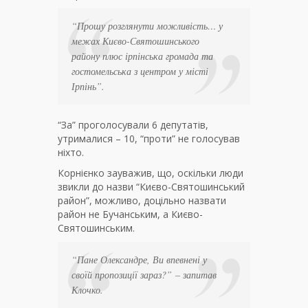
“Прошу розглянути можливість… у
межах Києво-Святошинського
району плюс ірпінська громада та
гостомельська з центром у місті
Ірпінь”.
“За” проголосували 6 депутатів,
утрималися – 10, “проти” не голосував
ніхто.
Корнієнко зауважив, що, оскільки люди
звикли до назви “Києво-Святошинський
район”, можливо, доцільно назвати
район не Бучанським, а Києво-
Святошинським.
“Пане Олександре, Ви впевнені у
своїй пропозиції зараз?”
– запитав
Клочко.