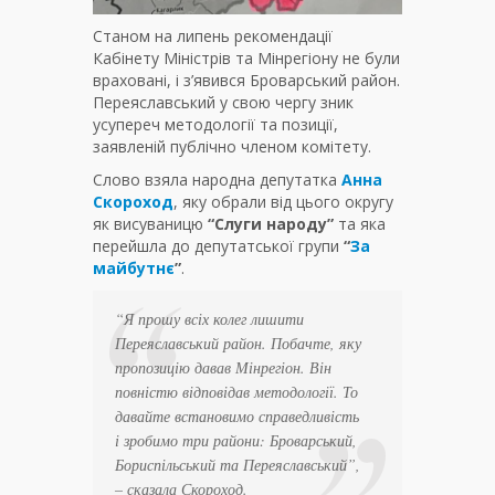
Станом на липень рекомендації
Кабінету Міністрів та Мінрегіону не були
враховані, і з’явився Броварський район.
Переяславський у свою чергу зник
усупереч методології та позиції,
заявленій публічно членом комітету.
Слово взяла народна депутатка
Анна
Скороход
, яку обрали від цього округу
як висуваницю
“Слуги народу”
та яка
перейшла до депутатської групи
“
За
майбутнє
”
.
“Я прошу всіх колег лишити
Переяславський район. Побачте, яку
пропозицію давав Мінрегіон. Він
повністю відповідав методології. То
давайте встановимо справедливість
і зробимо три райони: Броварський,
Бориспільський та Переяславський”
,
– сказала Скороход.