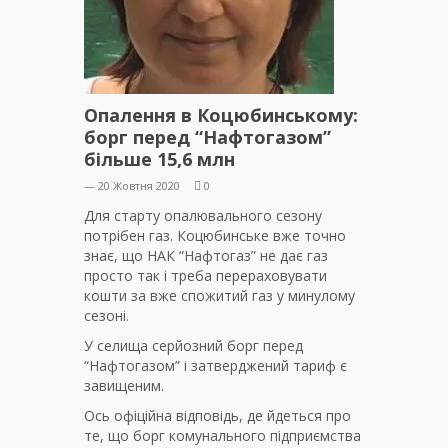
Опалення в Коцюбинському:
борг перед “Нафтогазом”
більше 15,6 млн
— 20 Жовтня 2020
0
Для старту опалювального сезону
потрібен газ. Коцюбинське вже точно
знає, що НАК “Нафтогаз” не дає газ
просто так і треба перераховувати
кошти за вже спожитий газ у минулому
сезоні.
У селища серйозний борг перед
“Нафтогазом” і затверджений тариф є
завищеним.
Ось офіційна відповідь, де йдеться про
те, що борг комунального підприємства