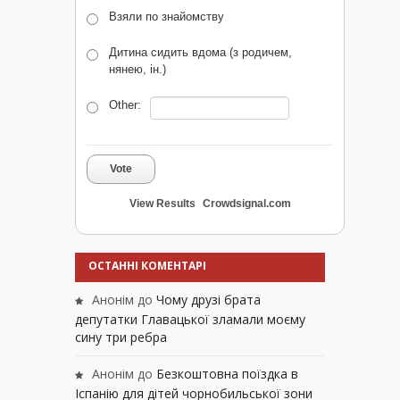
Взяли по знайомству
Дитина сидить вдома (з родичем,
нянею, ін.)
Other:
Vote
View Results
Crowdsignal.com
ОСТАННІ КОМЕНТАРІ
Анонім
до
Чому друзі брата
депутатки Главацької зламали моєму
сину три ребра
Анонім
до
Безкоштовна поїздка в
Іспанію для дітей чорнобильської зони