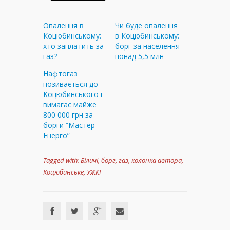
Опалення в
Чи буде опалення
Коцюбинському:
в Коцюбинському:
хто заплатить за
борг за населення
газ?
понад 5,5 млн
Нафтогаз
позивається до
Коцюбинського і
вимагає майже
800 000 грн за
борги “Мастер-
Енерго”
Tagged with:
Біличі
,
борг
,
газ
,
колонка автора
,
Коцюбинське
,
УЖКГ