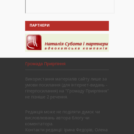
ПАРТНЕРИ
Громада Приірпіння
Використання матеріалів сайту лише за
умови посилання (для інтернет-видань -
гіперпосилання) на "Громаду Приірпіння"
не пізніше 2 речення.
Редакція може не поділяти думок чи
висловлювань автора блогу чи
коментатора.
Контакти редакції: Ірина Федорів, Олена