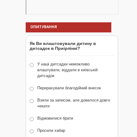
ОПИТУВАННЯ
Як Ви влаштовували дитину в
дитсадок в Приірпінні?
У наші дитсадки неможливо
влаштувати, віддали в київській
дитсадок
Перерахували благодійний внесок
Взяли за записом, але довелося довго
чекати
Відмовилися брати
Просили хабар