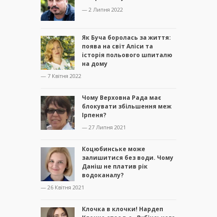
— 2 Липня 2022
Як Буча боролась за життя:
поява на світ Аліси та
історія польового шпиталю
на дому
— 7 Квітня 2022
Чому Верховна Рада має
блокувати збільшення меж
Ірпеня?
— 27 Липня 2021
Коцюбинське може
залишитися без води. Чому
Даніш не платив рік
водоканалу?
— 26 Квітня 2021
Клочка в клочки! Нардеп