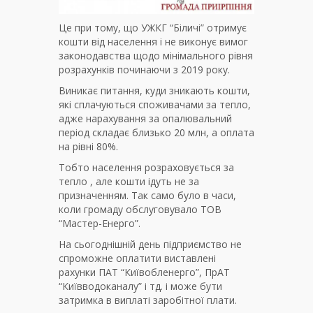
Це при тому, що УЖКГ “Біличі” отримує
кошти від населення і не виконує вимог
законодавства щодо мінімального рівня
розрахунків починаючи з 2019 року.
Виникає питання, куди зникають кошти,
які сплачуються споживачами за тепло,
адже нарахування за опалювальний
період складає близько 20 млн, а оплата
на рівні 80%.
Тобто населення розраховується за
тепло , але кошти ідуть не за
призначенням. Так само було в часи,
коли громаду обслуговувало ТОВ
“Мастер-Енерго”.
На сьогоднішній день підприємство не
спроможне оплатити виставлені
рахунки ПАТ “Київобленерго”, ПрАТ
“Київводоканалу” і тд. і може бути
затримка в виплаті заробітної плати.