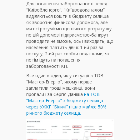
Для погашення заборгованості перед
“Київобленерго”, “Київводоканалом”
виділяються кошти з бюджету селища
як зворотня фінансова допомога, але
ми всі розуміємо що ніякого розрахунку
по цій допомозі підприємство-банкрут
проводити не зможе, ось і виходить, що
населення платить двічі: 1-ий раз за
послугу, 2-ий раз своїми податками, які
потім ідуть на погашення
заборгованості КП.
Все один в один, як у ситуації з ТОВ
“Мастер-Енерго”, якому перше
заплатили гроші мешканці, вони
пропали і за Сергія Даніша
на ТОВ
“Мастер-Енерго” з бюджету селища
через УЖКГ “Біличі” пішло майже 50%
річного бюджету селища.