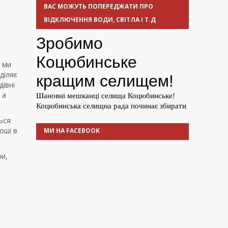
ВАС МОЖУТЬ ПОПЕРЕДЖАТИ ПРО
ВІДКЛЮЧЕННЯ ВОДИ, СВІТЛА І Т.Д
и ми
діляє
дівні
 а
ься
оші в
МИ НА FACEBOOK
ри,