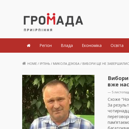
Громада Приірпіння
Регіон
Влада
Економіка
Освіта
HOME
/
ІРПІНЬ
/
МИКОЛА ДЗЮБА
/
ВИБОРИ ЩЕ НЕ ЗАВЕРШИЛИСЬ,
Вибори 
вже на
— 5 листопад
Схоже “Нов
За результ
чотирнадця
переговори
пам’ятаємо
багатоквар