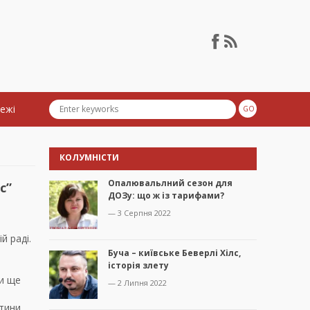
тежі
КОЛУМНІСТИ
Опалювальлний сезон для
с”
ДОЗу: що ж із тарифами?
— 3 Серпня 2022
й раді.
Буча – київське Беверлі Хілс,
історія злету
Ми ще
— 2 Липня 2022
тини.