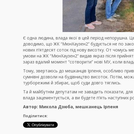
Є одна людина, влада якої в цей період непорушна. 
доводимо, що ЖК “МюнХаузен2” будується не по закон
нових п’ятдесят соток під нову висотку. От чомусь м
умови на ЖК “МюнХаузен2” видав якраз після прийнятт
зараз вдалий момент “сотворити” нові МУ, коли влада
Тому, звертаюсь до мешканців Ірпеня, особливо прив
сумнівні дозволи на будівництво висоток. Потім, можл
турборежимі й збирає, щоб суди довго тяглись.
Та й майбутнім депутатам не завадить показати, для
влада зацементується, а ви будете п’ять наступних ро
Автор: Микола Дзюба, мешканець Ірпеня
Поділитися: