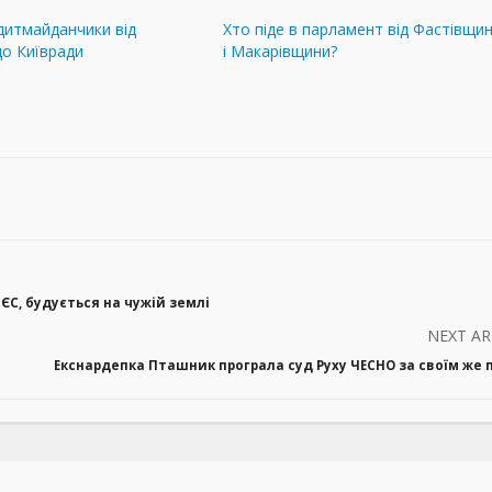
дитмайданчики від
Хто піде в парламент від Фастівщи
до Київради
і Макарівщини?
ЄС, будується на чужій землі
NEXT AR
Екснардепка Пташник програла суд Руху ЧЕСНО за своїм же