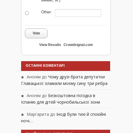
нянею, ін.)
Other:
Vote
View Results
Crowdsignal.com
ОСТАННІ КОМЕНТАРІ
Анонім
до
Чому друзі брата депутатки
Главацької зламали моєму сину три ребра
Анонім
до
Безкоштовна поїздка в
Іспанію для дітей чорнобильської зони
Маргарита
до
Іноді були тихі й спокійні
ночі…