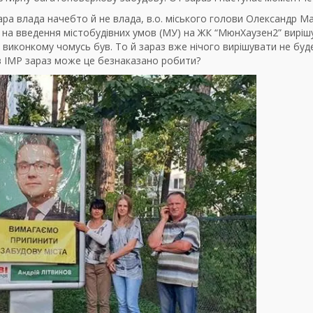
ра влада начебто й не влада, в.о. міського голови Олександр М
у на введення містобудівних умов (МУ) на ЖК “МюнХаузен2” виріш
 виконкому чомусь був. То й зараз вже нічого вирішувати не буд
с в ІМР зараз може це безнаказано робити?