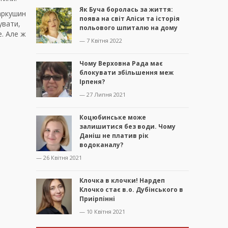
Як Буча боролась за життя:
аркушин
поява на світ Аліси та історія
увати,
польового шпиталю на дому
е. Але ж
— 7 Квітня 2022
Чому Верховна Рада має
блокувати збільшення меж
Ірпеня?
— 27 Липня 2021
Коцюбинське може
залишитися без води. Чому
Даніш не платив рік
водоканалу?
— 26 Квітня 2021
Клочка в клочки! Нардеп
Клочко стає в.о. Дубінського в
Приірпінні
— 10 Квітня 2021