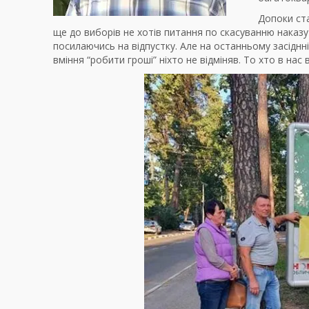
Допоки ста
ще до виборів не хотів питання по скасуванню наказ
посилаючись на відпустку. Але на останньому засіднні
вміння “робити гроші” ніхто не відміняв. То хто в на