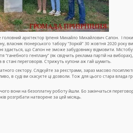
Це головний архітектор Ірпеня Михайло Михайлович Сапон. І пок
у, власник піонерського табору “Зоркій” 30 жовтня 2020 року ви
ені здається, що Сапон не зможе забудовнику відмовити. Містобу
я “ганебного генплану” (як свідчить реклама партій на виборах),
 в стані переговорів. Стрижуть купони аж гай шумить.
атного сектору. Слідкуйте за реєстрами, зараз масово посиплют
иво, в суді ви скасуєте ці дозволи. Тож для цього стара влада гр
 чого вони на безоплатну роботу йшли. Бо закінчаться перегово
ків розгрібати натворене за цей місяць.