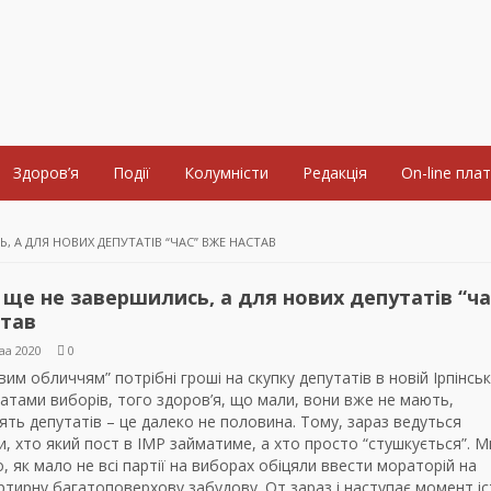
Здоров’я
Події
Колумністи
Редакція
On-line пла
 А ДЛЯ НОВИХ ДЕПУТАТІВ “ЧАС” ВЖЕ НАСТАВ
ще не завершились, а для нових депутатів “ча
став
аа 2020
0
им обличчям” потрібні гроші на скупку депутатів в новій Ірпінські
атами виборів, того здоров’я, що мали, вони вже не мають,
ть депутатів – це далеко не половина. Тому, зараз ведуться
, хто який пост в ІМР займатиме, а хто просто “стушкується”. 
, як мало не всі партії на виборах обіцяли ввести мораторій на
тирну багатоповерхову забудову. От зараз і наступає момент іс