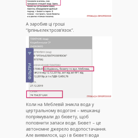
А заробив ці гроші
“Ірпіньелектрозв’язок”.
Коли на Меблевій зникла вода у
цертральному водогоні – мешканці
попрямували до бювету, щоб
поповнити запаси води. Бювет – це
автономне джерело водопостачання.
Але виявилося, що і в бюветі вода