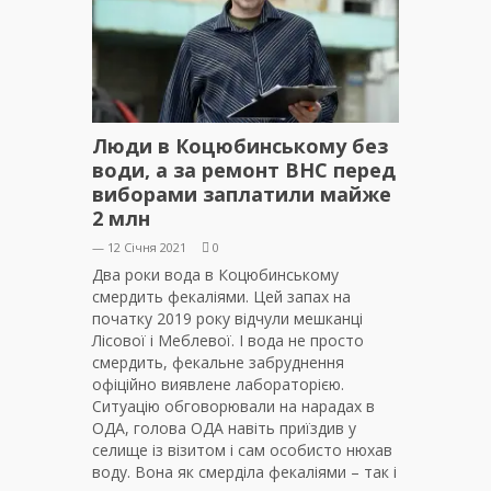
Люди в Коцюбинському без
води, а за ремонт ВНС перед
виборами заплатили майже
2 млн
— 12 Січня 2021
0
Два роки вода в Коцюбинському
смердить фекаліями. Цей запах на
початку 2019 року відчули мешканці
Лісової і Меблевої. І вода не просто
смердить, фекальне забруднення
офіційно виявлене лабораторією.
Ситуацію обговорювали на нарадах в
ОДА, голова ОДА навіть приїздив у
селище із візитом і сам особисто нюхав
воду. Вона як смерділа фекаліями – так і