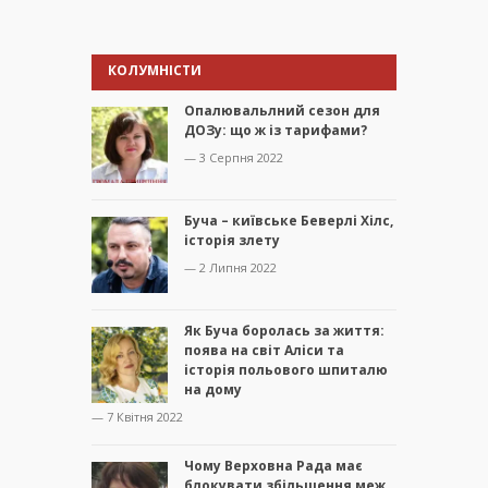
КОЛУМНІСТИ
Опалювальлний сезон для
ДОЗу: що ж із тарифами?
— 3 Серпня 2022
Буча – київське Беверлі Хілс,
історія злету
— 2 Липня 2022
Як Буча боролась за життя:
поява на світ Аліси та
історія польового шпиталю
на дому
— 7 Квітня 2022
Чому Верховна Рада має
блокувати збільшення меж