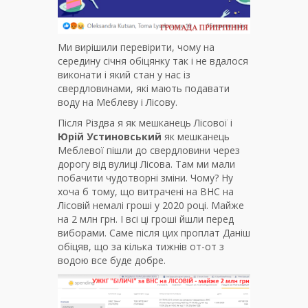
Ми вирішили перевірити, чому на
середину січня обіцянку так і не вдалося
виконати і який стан у нас із
свердловинами, які мають подавати
воду на Меблеву і Лісову.
Після Різдва я як мешканець Лісової і
Юрій Устиновський
як мешканець
Меблевої пішли до свердловини через
дорогу від вулиці Лісова. Там ми мали
побачити чудотворні зміни. Чому? Ну
хоча б тому, що витрачені на ВНС на
Лісовій немалі гроші у 2020 році. Майже
на 2 млн грн. І всі ці гроші йшли перед
виборами. Саме після цих проплат Даніш
обіцяв, що за кілька тижнів от-от з
водою все буде добре.