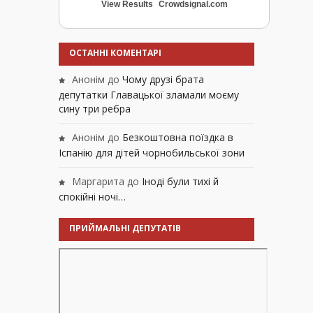
View Results
Crowdsignal.com
ОСТАННІ КОМЕНТАРІ
Анонім
до
Чому друзі брата
депутатки Главацької зламали моєму
сину три ребра
Анонім
до
Безкоштовна поїздка в
Іспанію для дітей чорнобильської зони
Маргарита
до
Іноді були тихі й
спокійні ночі…
ПРИЙМАЛЬНІ ДЕПУТАТІВ