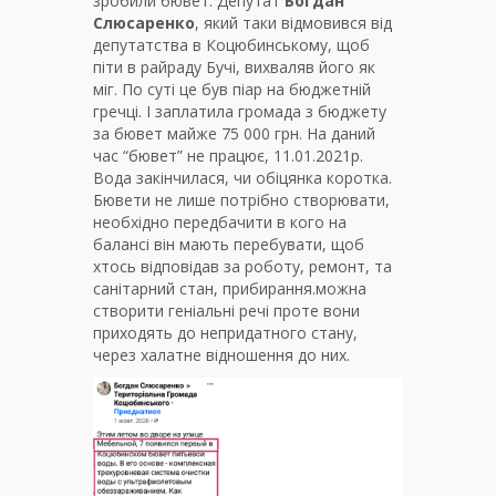
зробили бювет. Депутат
Богдан
Слюсаренко
, який таки відмовився від
депутатства в Коцюбинському, щоб
піти в райраду Бучі, вихваляв його як
міг. По суті це був піар на бюджетній
гречці. І заплатила громада з бюджету
за бювет майже 75 000 грн. На даний
час “бювет” не працює, 11.01.2021р.
Вода закінчилася, чи обіцянка коротка.
Бювети не лише потрібно створювати,
необхідно передбачити в кого на
балансі він мають перебувати, щоб
хтось відповідав за роботу, ремонт, та
санітарний стан, прибирання.можна
створити геніальні речі проте вони
приходять до непридатного стану,
через халатне відношення до них.