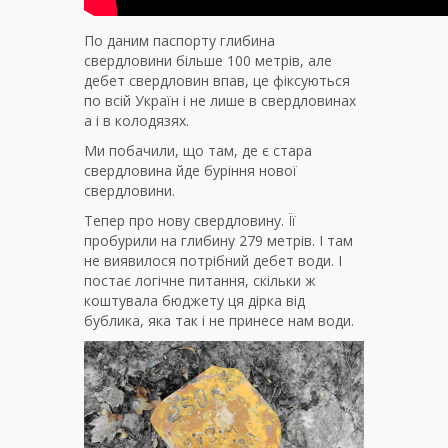
По даним паспорту глибина
свердловини більше 100 метрів, але
дебет свердловин впав, це фіксуються
по всій Україн і не лише в свердловинах
а і в колодязях.
Ми побачили, що там, де є стара
свердловина йде буріння нової
свердловини.
Тепер про нову свердловину. Її
пробурили на глибину 279 метрів. І там
не виявилося потрібний дебет води. І
постає логічне питання, скільки ж
коштувала бюджету ця дірка від
бублика, яка так і не принесе нам води.