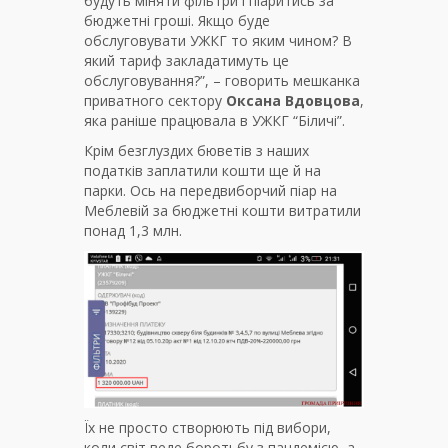
будуть міняти фільтри і піаритись за
бюджетні гроші. Якщо буде
обслуговувати УЖКГ то яким чином? В
який тариф закладатимуть це
обслуговування?
”, – говорить мешканка
приватного сектору
Оксана Вдовцова
,
яка раніше працювала в УЖКГ “Біличі”.
Крім безглуздих бюветів з наших
податків заплатили кошти ще й на
парки. Ось на передвиборчий піар на
Меблевій за бюджетні кошти витратили
понад 1,3 млн.
Їх не просто створюють під вибори,
коли світ веде боротьбу з пандемією, а