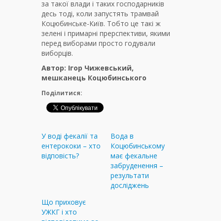
за такої влади і таких господарників
десь тоді, коли запустять трамвай
Коцюбинське-Київ. Тобто це такі ж
зелені і примарні прерспективи, якими
перед виборами просто годували
виборців.
Автор: Ігор Чижевський,
мешканець Коцюбинського
Поділитися:
У воді фекалії та
Вода в
ентерококи – хто
Коцюбинському
відповість?
має фекальне
забруденення –
результати
досліджень
Що приховує
УЖКГ і хто