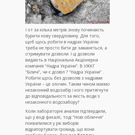
І от за кілька метрів знову починають
бурити нову свердловину. Для того,
щоб щось робити в надрах України
треба не просто бити де заманеться, а
отримувати дозволи. І ці дозволи
видають в Національна Акціонерна
компанія “Надра України”. В УЖКГ
“Біличі”, чи є дозвіл ? “Надра України” .
Робити щось без дозволів з надрами
України – це злочин. Таким чином маємо
незаконний водозабір і кого притягнути
до відповідальності за якість води з
незаконного водозабору?
Коли лабораторні аналізи підтвердили,
що у воді фекалії, тоді “Нові обличчя”
поквапилися у рік виборів
відрапортувати громаді, що вони