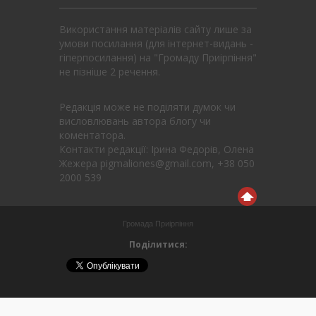
Використання матеріалів сайту лише за
умови посилання (для інтернет-видань -
гіперпосилання) на "Громаду Приірпіння"
не пізніше 2 речення.
Редакція може не поділяти думок чи
висловлювань автора блогу чи
коментатора.
Контакти редакції: Ірина Федорів, Олена
Жежера pigmaliones@gmail.com, +38 050
2000 539
Громада Приірпіння
Поділитися: