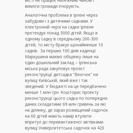
місті не працює належним чином і
вимоги громади ігнорують.
Аналогічна проблема в Ірпені через
забудови і з дитячими садками. У
електронній черзі на садки Ірпеня
претендує понад 3000 дітей. Якщо в
одному садку в середньому 200-300
дітей, то місту бракує щонайменше 10
садків. За перших 100 днів каденції
Маркушина маємо обіцянку лише на
один дошкільний заклад – Ірпінська
міська рада закуповує проєкт
реконструкції дитсадка “Віночок” на
вулиці Київській, який вже і так
зведений. У бюджеті на це передбачено
менше 1 млн грн. Кошторис проекту
реконструкції цього садка по попередніх
даних складатиме 69 млн гривень за які
на ділянку, де зараз розміщений садочок
на 60 дітей мають намір втулити
впритул до перевантаженої автівками
вулиці Університетська садочок на 420