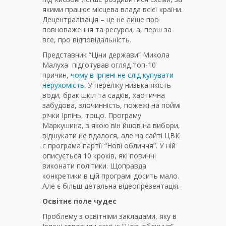
якими працює місцева влада всієї країни.
Децентралізація – це не лише про
повноваження та ресурси, а, перш за
все, про відповідальність.
Представник “Ціни держави” Микола
Малуха підготував огляд топ-10
причин,
чому в Ірпені не слід купувати
нерухомість
. У переліку низька якість
води, брак шкіл та садків, хаотична
забудова, злочинність, пожежі на поймі
річки Ірпінь, тощо. Програму
Маркушина, з якою він йшов на вибори,
відшукати не вдалося, але на сайті ЦВК
є програма партії “Нові обличчя”. У ній
описується 10 кроків, які повинні
виконати політики. Щоправда
конкретики в цій програмі досить мало.
Але є більш детальна відеопрезентація.
Освітнє поле чудес
Проблему з освітніми закладами, яку в