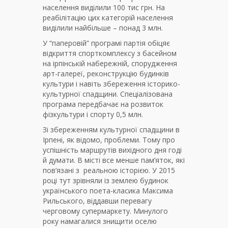
населення виділили 100 тис грн. На
реабілітацію цих категорій населення
виділили найбільше – понад 3 млн.
У “паперовій” програмі партія обіцяє
відкриття спорткомплексу з басейном
на ірпінській набережній, спорудження
арт-галереї, реконструкцію будинків
культури і навіть збереження історико-
культурної спадщини. Спеціалізована
програма передбачає на розвиток
фізкультури і спорту 0,5 млн.
Зі збереженням культурної спадщини в
Ірпені, як відомо, проблеми. Тому про
успішність маршрутів вихідного дня годі
й думати. В місті все менше пам’яток, які
пов’язані з реальною історією. У 2015
році тут зрівняли із землею будинок
українського поета-класика Максима
Рильського, віддавши перевагу
черговому супермаркету. Минулого
року намагалися знищити оселю