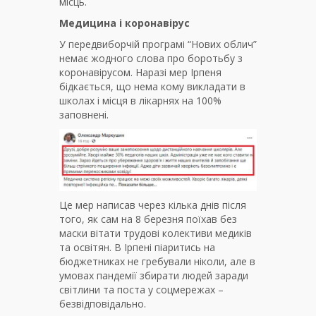
місць.
Медицина і коронавірус
У передвиборчій програмі “Нових облич”
немає жодного слова про боротьбу з
коронавірусом. Наразі мер Ірпеня
бідкається, що нема кому викладати в
школах і місця в лікарнях на 100%
заповнені.
Це мер написав через кілька днів після
того, як сам на 8 березня поїхав без
маски вітати трудові колективи медиків
та освітян. В Ірпені піаритись на
бюджетниках не гребували ніколи, але в
умовах пандемії збирати людей заради
світлини та поста у соцмережах –
безвідповідально.