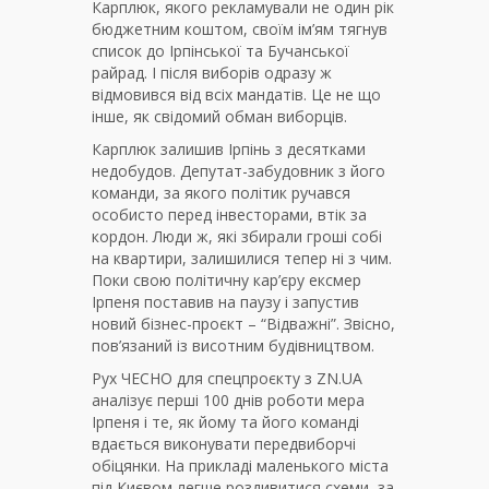
Карплюк, якого рекламували не один рік
бюджетним коштом, своїм ім’ям тягнув
список до Ірпінської та Бучанської
райрад. І після виборів одразу ж
відмовився від всіх мандатів. Це не що
інше, як свідомий обман виборців.
Карплюк залишив Ірпінь з десятками
недобудов. Депутат-забудовник з його
команди, за якого політик ручався
особисто перед інвесторами, втік за
кордон. Люди ж, які збирали гроші собі
на квартири, залишилися тепер ні з чим.
Поки свою політичну кар’єру ексмер
Ірпеня поставив на паузу і запустив
новий бізнес-проєкт – “Відважні”. Звісно,
пов’язаний із висотним будівництвом.
Рух ЧЕСНО для спецпроєкту з ZN.UA
аналізує перші 100 днів роботи мера
Ірпеня і те, як йому та його команді
вдається виконувати передвиборчі
обіцянки. На прикладі маленького міста
під Києвом легше роздивитися схеми, за