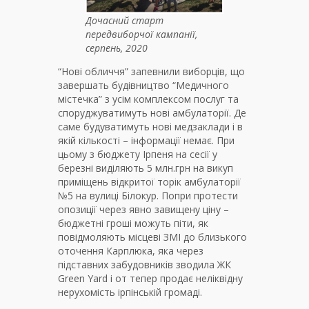
Дочасний старт
передвиборчої кампанії,
серпень, 2020
“Нові обличчя” запевнили виборців, що
завершать будівництво “Медичного
містечка” з усім комплексом послуг та
споруджуватимуть нові амбулаторії. Де
саме будуватимуть нові медзаклади і в
якій кількості – інформації немає. При
цьому з бюджету Ірпеня на сесії у
березні виділяють 5 млн.грн на викуп
приміщень відкритої торік амбулаторії
№5 на вулиці Білокур. Попри протести
опозиції через явно завищену ціну –
бюджетні гроші можуть піти, як
повідмоляють місцеві ЗМІ до близького
оточення Карплюка, яка через
підставних забудовників зводила ЖК
Green Yard і от тепер продає неліквідну
нерухомість ірпінській громаді.