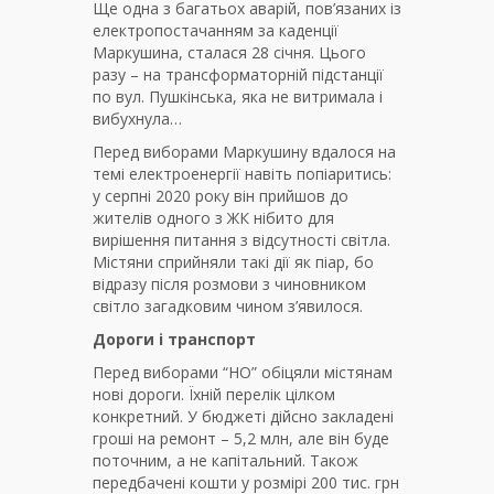
Ще одна з багатьох аварій, пов’язаних із
електропостачанням за каденції
Маркушина, сталася 28 січня. Цього
разу – на трансформаторній підстанції
по вул. Пушкінська, яка не витримала і
вибухнула…
Перед виборами Маркушину вдалося на
темі електроенергії навіть попіаритись:
у серпні 2020 року він прийшов до
жителів одного з ЖК нібито для
вирішення питання з відсутності світла.
Містяни сприйняли такі дії як піар, бо
відразу після розмови з чиновником
світло загадковим чином з’явилося.
Дороги і транспорт
Перед виборами “НО” обіцяли містянам
нові дороги. Їхній перелік цілком
конкретний. У бюджеті дійсно закладені
гроші на ремонт – 5,2 млн, але він буде
поточним, а не капітальний. Також
передбачені кошти у розмірі 200 тис. грн