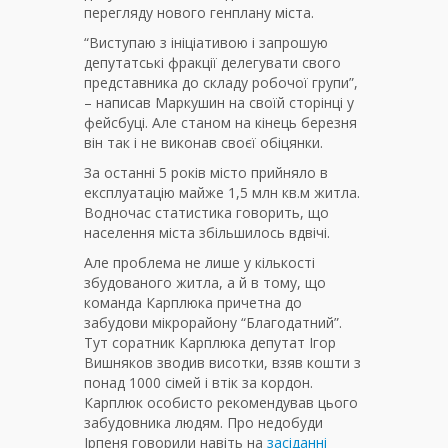
перегляду нового генплану міста.
“Виступаю з ініціативою і запрошую
депутатські фракції делегувати свого
представника до складу робочої групи”,
– написав Маркушин на своїй сторінці у
фейсбуці. Але станом на кінець березня
він так і не виконав своєї обіцянки.
За останні 5 років місто прийняло в
експлуатацію майже 1,5 млн кв.м житла.
Водночас статистика говорить, що
населення міста збільшилось вдвічі.
Але проблема не лише у кількості
збудованого житла, а й в тому, що
команда Карплюка причетна до
забудови мікрорайону “Благодатний”.
Тут соратник Карплюка депутат Ігор
Вишняков зводив висотки, взяв кошти з
понад 1000 сімей і втік за кордон.
Карплюк особисто рекомендував цього
забудовника людям. Про недобуди
Ірпеня говорили навіть на
засіданні