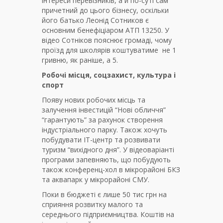
інтереси перевізників, а й по-суті сам
причетний до цього бізнесу, оскільки
його батько Леонід Сотников є
основним бенефіціаром АТП 13250. У
відео Сотніков пояснює громаді, чому
проїзд для школярів коштуватиме не 1
гривню, як раніше, а 5.
Робочі місця, соцзахист, культура і
спорт
Появу нових робочих місць та
залучення інвестицій “Нові обличчя”
“гарантують” за рахунок створення
індустріального парку. Також хочуть
побудувати IT-центр та розвивати
туризм “вихідного дня”. У відеоваріанті
програми запевняють, що побудують
також конференц-хол в мікрорайоні БКЗ
та аквапарк у мікрорайоні СМУ.
Поки в бюджеті є лише 50 тис грн на
сприяння розвитку малого та
середнього підприємництва. Коштів на