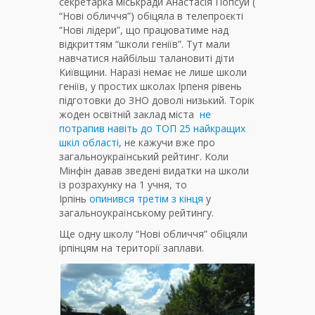
секретарка міськради Анастасія Попсуй (
“Нові обличчя”) обіцяла в телепроєкті
“Нові лідери”, що працюватиме над
відкриттям “школи геніїв”. Тут мали
навчатися найбільш талановиті діти
Київщини. Наразі немає не лише школи
геніїв, у простих школах Ірпеня рівень
підготовки до ЗНО доволі низький. Торік
жоден освітній заклад міста
не
потрапив навіть до ТОП 25 найкращих
шкіл області
, не кажучи вже про
загальноукраїнський рейтинг. Коли
Мінфін давав зведені видатки на школи
із розрахунку на 1 учня, то
Ірпінь
опинився третім з кінця
у
загальноукраїнському рейтингу.
Ще одну школу “Нові обличчя” обіцяли
ірпінцям на території заплави.