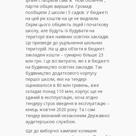
Ірпені створили самі ж “Нові обличчя”,
партія обіцяє вирішити. Громаді
пообіцяли 2 школи і 5 садків. У бюджеті
на цей рік коштів на це не виділили.
Окрім цього обіцяють ліцей і початкову
школу, але будуть їх будувати на
території вже наявних освітніх закладів.
Це призведе до ущільнення шкільних
територій. На ці два об’єкти в бюджет
закладені кошти – сумарно більше 23
млн грн. І це всі витрати, які є в бюджеті
на будівництво освітніх закладів. Так
будівництво додаткового корпусу
першої школи, яке на тендері
оцінювалося в 80 млн гривень, вже
складає понад 110 млн, корпус ще не
зданий в експлуатацію, хоча згідно
тендеру строк введеня в експлуатацію –
кінець жовтня 2020 року. Та і сам
тендер визнаний незаконним Державної
аудитерською службою.
Ще до виборчої кампанії колишня