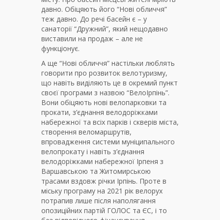
давно. Обіцяють його “Нові обличчя”
теж давно. До речі басейн є – у
санаторії “Дружний”, який нещодавно
виставили на продаж – але не
функціонує.
А ще “Нові обличчя” настільки люблять
говорити про розвиток велотуризму,
що навіть виділяють це в окремий пункт
своєї програми з назвою “ВелоІрпінь”.
Вони обіцяють нові велопарковки та
прокати, з’єднання велодоріжками
набережної та всіх парків і скверів міста,
створення веломаршрутів,
впровадження системи муніципального
велопрокату і навіть з’єднання
велодоріжками набережної Ірпеня з
Варшавською та Житомирською
трасами вздовж річки Ірпінь. Проте в
міську програму на 2021 рік велорух
потрапив лише після наполягання
опозиційних партій ГОЛОС та ЄС, і то