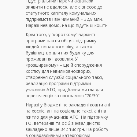
індустріальний парк чи аквапарк
виявити не вдалося, але є внесок до
статутного капіталу комунальних
підприємств і він чиманий – 32,8 млн.
Наразі невідомо, на що підуть ці кошти.
Крім того, у “короткому” варіанті
програми партія обіцяє підтримку
людей поважного віку, а також
будівництво для них будинку для
проживання і дозвілля. У
«розширеному» – ще й спорудження
хоспісу для невиліковнохворих,
створення служби соціального таксі,
реалізацію програми підтримки
учасників АТО, придбання житла для
переселенців за програмою “70/30”.
Наразі у бюджеті не закладені кошти ані
на хоспіс, ані на соціальне таксі, ані на
житло для учасників АТО. На підтримку
ГО, ветеранів та осіб з інвалідністю
закладено лише 342 тис грн. На роботу
з соцвразливими катергоріями