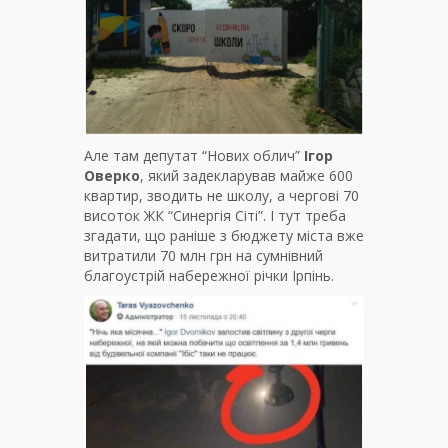
Але там депутат “Нових облич”
Ігор
Оверко
, який задекларував майже 600
квартир, зводить не школу, а чергові 70
висоток ЖК “Синергія Сіті”. І тут треба
згадати, що раніше з бюджету міста вже
витратили 70 млн грн на сумнівний
благоустрій набережної річки Ірпінь.