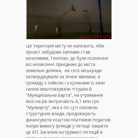
Ця територія місту не належить. Аби
проєкт забудови заплави став
можливим, Генплан, де були позначені
всі незаконно приєднані до міста
земельні ділянки, на сесії міськради
затверджували за лічені хвилини, а
громаду з лайкою і з кулаками із зали
силою виштовхували тітушки й
“Муніципальна варта”, на утримання
якої на рік витрачають 6,1 млн грн.
“Мунварту”, яка є по суті силовою
структурою влади, продовжують
фінансувати коштом платників податків
попри вимогу Ірпінців у петиції закрити
це КП. Загалом інструмент петицій в