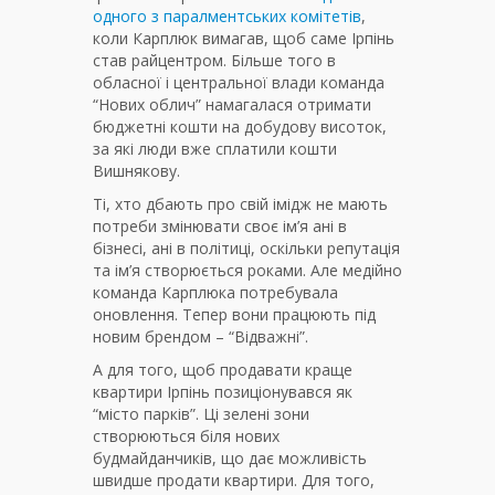
одного з паралментських комітетів
,
коли Карплюк вимагав, щоб саме Ірпінь
став райцентром. Більше того в
обласної і центральної влади команда
“Нових облич” намагалася отримати
бюджетні кошти на добудову висоток,
за які люди вже сплатили кошти
Вишнякову.
Ті, хто дбають про свій імідж не мають
потреби змінювати своє ім’я ані в
бізнесі, ані в політиці, оскільки репутація
та ім’я створюється роками. Але медійно
команда Карплюка потребувала
оновлення. Тепер вони працюють під
новим брендом – “Відважні”.
А для того, щоб продавати краще
квартири Ірпінь позиціонувався як
“місто парків”. Ці зелені зони
створюються біля нових
будмайданчиків, що дає можливість
швидше продати квартири. Для того,