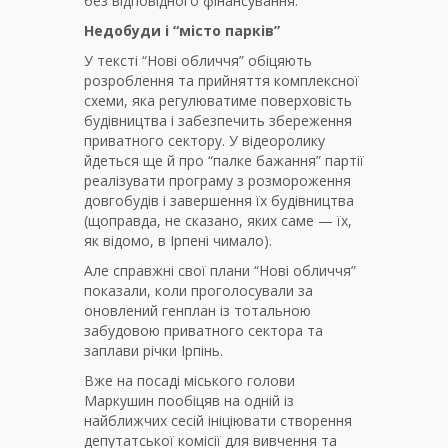
без відповідного фінансування.
Недобуди і “місто парків”
У тексті “Нові обличчя” обіцяють
розроблення та прийняття комплексної
схеми, яка регулюватиме поверховість
будівництва і забезпечить збереження
приватного сектору. У відеоролику
йдеться ще й про “палке бажання” партії
реалізувати програму з розмороження
довгобудів і завершення їх будівництва
(щоправда, не сказано, яких саме — їх,
як відомо, в Ірпені чимало).
Але справжні свої плани “Нові обличчя”
показали, коли проголосували за
оновлений генплан із тотальною
забудовою приватного сектора та
заплави річки Ірпінь.
Вже на посаді міського голови
Маркушин пообіцяв на одній із
найближчих сесій ініціювати створення
депутатської комісії для вивчення та