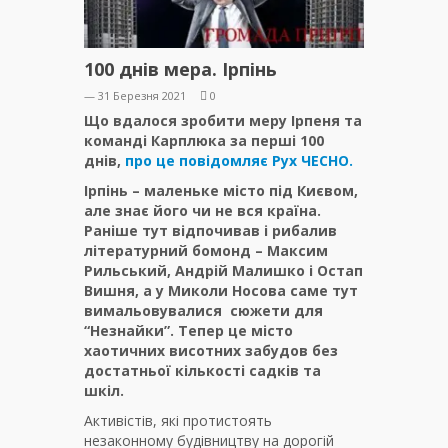
100 днів мера. Ірпінь
— 31 Березня 2021
0
Що вдалося зробити меру Ірпеня та
команді Карплюка за перші 100
днів,
про це повідомляє Рух ЧЕСНО.
Ірпінь – маленьке місто під Києвом,
але знає його чи не вся країна.
Раніше тут відпочивав і рибалив
літературний бомонд – Максим
Рильський, Андрій Малишко і Остап
Вишня, а у Миколи Носова саме тут
вимальовувалися сюжети для
“Незнайки”. Тепер це місто
хаотичних висотних забудов без
достатньої кількості садків та
шкіл.
Активістів, які протистоять
незаконному будівництву на дорогій