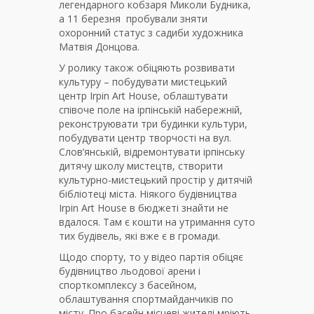
легендарного кобзаря Миколи Будника,
а 11 березня пробували зняти
охоронний статус з садиби художника
Матвія Донцова.
У ролику також обіцяють розвивати
культуру – побудувати мистецький
центр Irpin Art House, облаштувати
співоче поле на ірпінській набережній,
реконструювати три будинки культури,
побудувати центр творчості на вул.
Слов’янській, відремонтувати ірпінську
дитячу школу мистецтв, створити
культурно-мистецький простір у дитячій
бібліотеці міста. Ніякого будівництва
Irpin Art House в бюджеті знайти не
вдалося. Там є кошти на утримання суто
тих будівель, які вже є в громади.
Щодо спорту, то у відео партія обіцяє
будівництво льодової арени і
спорткомплексу з басейном,
облаштування спортмайданчиків по
місту. Про басейн місцеві жителі мріють