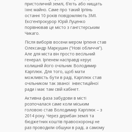
пристоличній землі, б’ють або нищать
їхнє майно. Саме про такий Ірпінь
останні 10 років повідомляють ЗМІ.
Ексгенпрокурор Юрій Луценко
порівнював це місто з гангстерським
Чикаго.
Після виборів восени мером Ірпеня став
Олександр Маркушин (“Нові обличчя”).
Але для міста він просто весільний
генерал. Ірпенем насправді керує
колишній його очільник Володимир
Карплюк. Для того, щоб мати
можливість бути в раді, Карплюк став
очільником так званої інвестиційної
ради і має там свій кабінет.
Активна фаза забудови в місті
розпочалася саме коли міським
головою став Володимир Карплюк – з
2014 року. Через дерибан землі та
бюджетних коштів правоохоронці не
раз проводили обшуки в раді, а самому