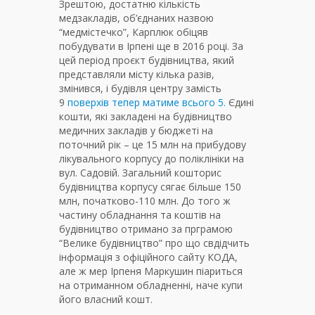
Зрештою, достатню кількість
медзакладів, об’єднаних назвою
“медмістечко”, Карплюк обіцяв
побудувати в Ірпені ще в 2016 році. За
цей період проєкт будівництва, який
представляли місту кілька разів,
змінився, і будівля центру замість
9
поверхів тепер матиме всього 5.
Єдині
кошти, які закладені на будівництво
медичних закладів у бюджеті на
поточний рік – це 15 млн на прибудову
лікувального корпусу до поліклініки на
вул. Садовій. Загальний кошторис
будівництва корпусу сягає більше 150
млн, початково-110 млн. До того ж
частину обладнання та коштів на
будівництво отримано за прграмою
“Велике будівництво” про що свдідчить
інформація з офіційного сайту КОДА,
але ж мер Ірпеня Маркушин піариться
на отриманном обладненні, наче купи
його власний кошт.