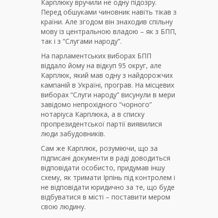
Карплюку вручили не одну підозру.
Перед обшуками чиновник навіть тікав з
країни. Але згодом він знаходив спільну
мову із центральною владою – як з БПП,
так і з “Слугами народу”.
На парламентських виборах БПП
віддало йому на відкуп 95 округ, але
Карплюк, який мав одну з найдорожчих
кампаній в Україні, програв. На місцевих
виборах “Слуги народу” висунули в мери
завідомо непрохідного “чорного”
нотаріуса Карплюка, а в списку
пропрезидентської партії виявилися
люди забудовників.
Сам же Карплюк, розуміючи, що за
підписані документи в раді доводиться
відповідати особисто, придумав іншу
схему, як тримати Ірпінь під контролем і
не відповідати юридично за те, що буде
відбуватися в місті – поставити мером
свою людину.