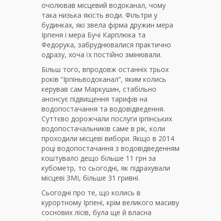
очолював місцевий водоканал, чому
така низька якість води. Фільтри у
будинках, які звела фірма дружин мера
Ірпеня і мера Бучі Карплюка та
Федорука, забруднювалися практично
одразу, хоча їх постійно змінювали.
Більш того, впродовж останніх трьох
років “Ірпіньводоканал”, яким колись
керував сам Маркушин, стабільно
анонсує підвищення тарифів на
водопостачання та водовідведення.
Суттєво дорожчали послуги ірпінських
водопостачальників саме в рік, коли
проходили місцеві вибори. Якщо в 2014
році водопостачання з водовідведенням
коштувало дещо більше 11 грн за
кубометр, то сьогодні, як підрахували
місцеві ЗМІ, більше 31 гривні.
Сьогодні про те, що колись в
курортному Ірпені, крім великого масиву
соснових лісів, була ще й власна