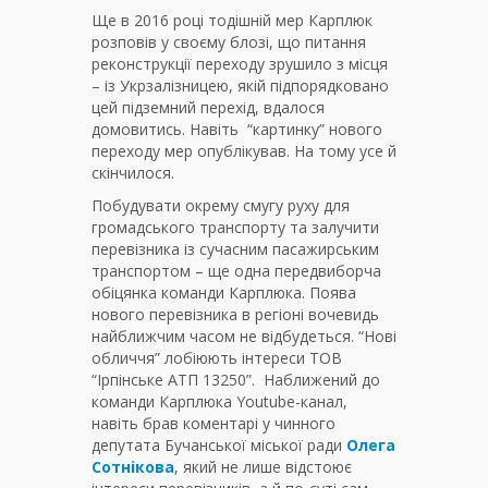
Ще в 2016 році тодішній мер Карплюк
розповів у своєму блозі, що питання
реконструкції переходу зрушило з місця
– із Укрзалізницею, якій підпорядковано
цей підземний перехід, вдалося
домовитись. Навіть “картинку” нового
переходу мер опублікував. На тому усе й
скінчилося.
Побудувати окрему смугу руху для
громадського транспорту та залучити
перевізника із сучасним пасажирським
транспортом – ще одна передвиборча
обіцянка команди Карплюка. Поява
нового перевізника в регіоні вочевидь
найближчим часом не відбудеться. “Нові
обличчя” лобіюють інтереси ТОВ
“Ірпінське АТП 13250”. Наближений до
команди Карплюка Youtube-канал,
навіть брав коментарі у чинного
депутата Бучанської міської ради
Олега
Сотнікова
, який не лише відстоює