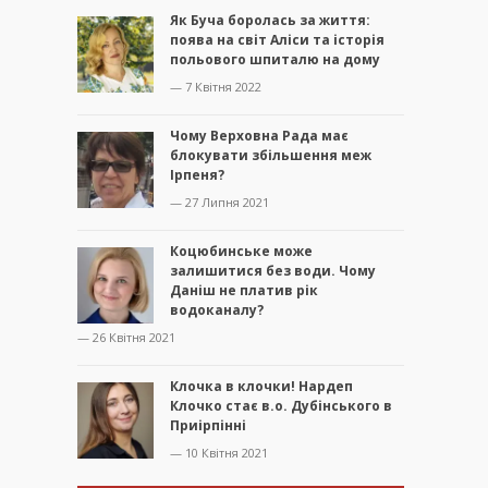
Як Буча боролась за життя:
поява на світ Аліси та історія
польового шпиталю на дому
— 7 Квітня 2022
Чому Верховна Рада має
блокувати збільшення меж
Ірпеня?
— 27 Липня 2021
Коцюбинське може
залишитися без води. Чому
Даніш не платив рік
водоканалу?
— 26 Квітня 2021
Клочка в клочки! Нардеп
Клочко стає в.о. Дубінського в
Приірпінні
— 10 Квітня 2021