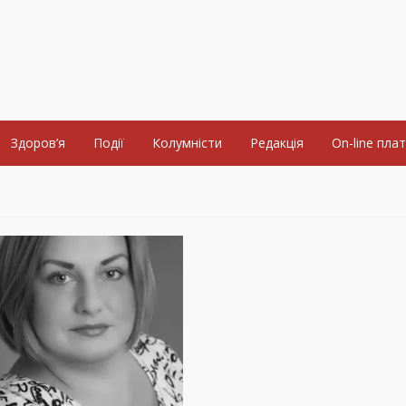
Здоров’я
Події
Колумністи
Редакція
On-line пла