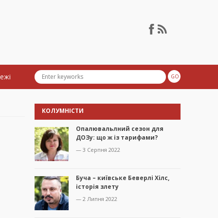
тежі
КОЛУМНІСТИ
Опалювальлний сезон для
ДОЗу: що ж із тарифами?
— 3 Серпня 2022
Буча – київське Беверлі Хілс,
історія злету
— 2 Липня 2022