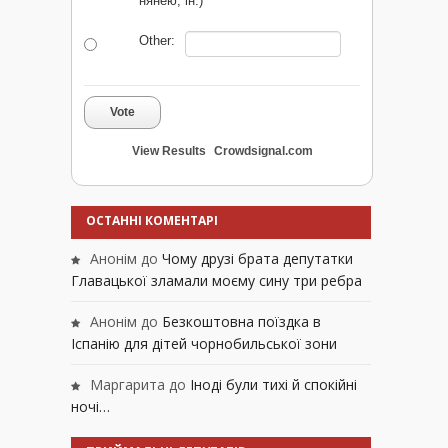
нянею, ін.)
Other:
Vote
View Results
Crowdsignal.com
ОСТАННІ КОМЕНТАРІ
Анонім
до
Чому друзі брата депутатки
Главацької зламали моєму сину три ребра
Анонім
до
Безкоштовна поїздка в
Іспанію для дітей чорнобильської зони
Маргарита
до
Іноді були тихі й спокійні
ночі…