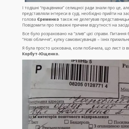
І тодішні “працівники” селищної ради знали про це, 
представляли інтереси в суді, необхідно прийти на з
голова
Єременко
також не делегував представницькі
Повідомити про поважні причини відсутності на засіда
Все було розраховано на “злив” цієї справи. Питання 
“Нові обличчя”, купку самовисуванців – їхніх прихильн
Я була просто шокована, коли побачила, що лист із в
Корбут-Ющенко.