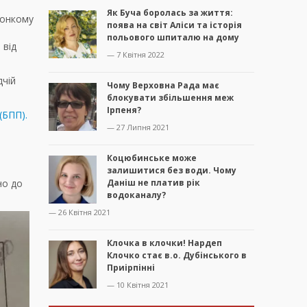
Як Буча боролась за життя:
конкому
поява на світ Аліси та історія
польового шпиталю на дому
 від
— 7 Квітня 2022
дчій
Чому Верховна Рада має
блокувати збільшення меж
Ірпеня?
(БПП).
— 27 Липня 2021
Коцюбинське може
залишитися без води. Чому
но до
Даніш не платив рік
водоканалу?
— 26 Квітня 2021
Клочка в клочки! Нардеп
Клочко стає в.о. Дубінського в
Приірпінні
— 10 Квітня 2021