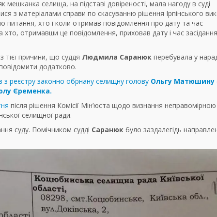
 як мешканка селища, на підставі довіреності, мала нагоду в суді
ися з матеріалами справи по скасуванню рішення Ірпінського ви
о питання, хто і коли отримав повідомлення про дату та час
а хто, отримавши це повідомлення, приховав дату і час засідання
з тієї причини, що суддя
Людмила Саранюк
перебувала у нара
и повідомити додатково.
 з реєстру законно обрнану селищну голову
Ольгу Матюшину
олу Єременка.
тня
після рішення Комісії Мін’юста щодо визнання неправомірною
нської селищної ради.
ання суду. Помічником судді
Саранюк
було заздалегідь направле