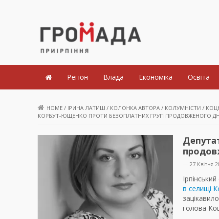
Громада Приірпіння
Регіон
Влада
Економіка
Освіта
HOME
/
ІРИНА ЛАТИШ
/
КОЛОНКА АВТОРА
/
КОЛУМНІСТИ
/
КОЦ
КОРБУТ-ЮЩЕНКО ПРОТИ БЕЗОПЛАТНИХ ГРУП ПРОДОВЖЕНОГО Д
Депута
продов
— 27 Квітня 2
Ірпінський
в селищі 
зацікавило
голова Ко