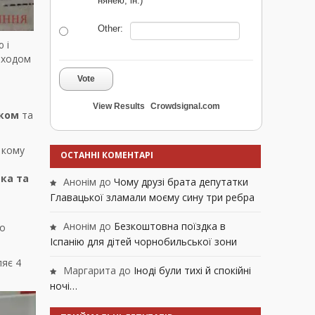
нянею, ін.)
Other:
 і
доходом
Vote
View Results
Crowdsignal.com
нком
та
 кому
ОСТАННІ КОМЕНТАРІ
ка та
Анонім
до
Чому друзі брата депутатки
Главацької зламали моєму сину три ребра
Анонім
до
Безкоштовна поїздка в
бо
Іспанію для дітей чорнобильської зони
ляє 4
Маргарита
до
Іноді були тихі й спокійні
ночі…