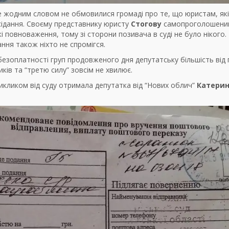
але жодним словом не обмовилися громаді про те, що юристам, які
асідання. Своєму представнику юристу
Стогову
самопроголошени
 повноваження, тому зі сторони позивача в суді не було нікого.
ння також ніхто не спромігся.
безоплатності груп продовженого дня депутатську більшість від 
иків та “третю силу” зовсім не хвилює.
икликом від суду отримала депутатка від “Нових облич”
Катери