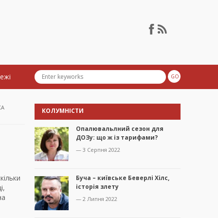
тежі
КА
КОЛУМНІСТИ
Опалювальлний сезон для
ДОЗу: що ж із тарифами?
— 3 Серпня 2022
скільки
Буча – київське Беверлі Хілс,
історія злету
і,
на
— 2 Липня 2022