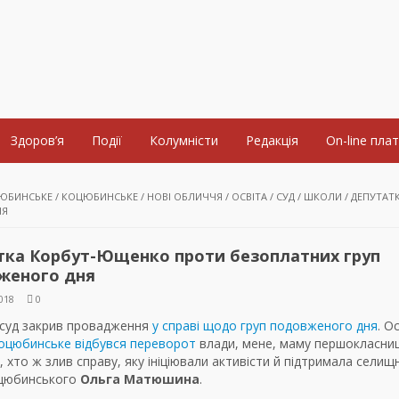
Здоров’я
Події
Колумністи
Редакція
On-line пла
ЮБИНСЬКЕ
/
КОЦЮБИНСЬКЕ
/
НОВІ ОБЛИЧЧЯ
/
ОСВІТА
/
СУД
/
ШКОЛИ
/
ДЕПУТАТ
НЯ
тка Корбут-Ющенко проти безоплатних груп
женого дня
018
0
 суд закрив провадження
у справі щодо груп подовженого дня
. О
Коцюбинське відбувся переворот
влади, мене, маму першокласниц
, хто ж злив справу, яку ініціювали активісти й підтримала селищ
цюбинського
Ольга Матюшина
.