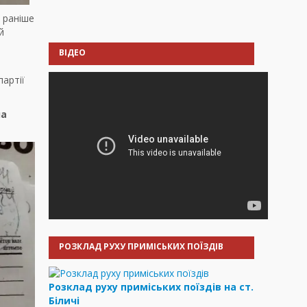
 раніше
й
ВІДЕО
партії
на
РОЗКЛАД РУХУ ПРИМІСЬКИХ ПОЇЗДІВ
Розклад руху приміських поїздів на ст.
Біличі