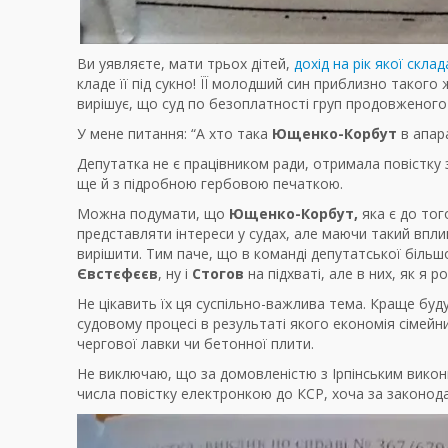
Ви уявляєте, мати трьох дітей,
дохід на рік якої склад
кладе її під сукно! ЇЇ молодший син приблизно такого 
вирішує, що суд по безоплатності груп продовженого
У мене питання: “А хто така
Ющенко-Корбут
в апара
Депутатка не є працівником ради, отримала повістку 
ще й з підробною гербовою печаткою.
Можна подумати, що
Ющенко-Корбут,
яка є до тог
представляти інтереси у судах, але маючи такий впл
вирішити. Тим паче, що в команді депутатської більш
Євстєфєєв
, ну і
Стогов
на підхваті, але в них, як я ро
Не цікавить їх ця суспільно-важлива тема. Краще буд
судовому процесі в результаті якого економія сімейн
чергової лавки чи бетонної плити.
Не виключаю, що за домовленістю з Ірпінським вик
числа повістку електронкою до КСР, хоча за законода