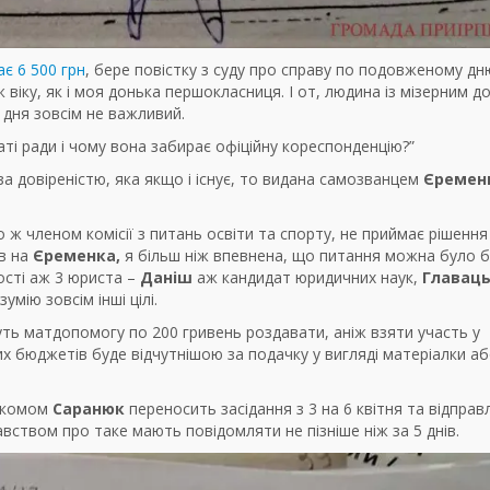
ає 6 500 грн
, бере повістку з суду про справу по подовженому дню
ж віку, як і моя донька першокласниця. І от, людина із мізерним 
 дня зовсім не важливий.
ті ради і чому вона забирає офіційну кореспонденцію?”
за довіреністю, яка якщо і існує, то видана самозванцем
Єреме
о ж членом комісії з питань освіти та спорту, не приймає рішення
ив на
Єременка,
я більш ніж впевнена, що питання можна було б
ості аж 3 юриста –
Даніш
аж кандидат юридичних наук,
Главаць
зумію зовсім інші цілі.
уть матдопомогу по 200 гривень роздавати, аніж взяти участь у
их бюджетів буде відчутнішою за подачку у вигляді матеріалки а
онкомом
Саранюк
переносить засідання з 3 на 6 квітня та відправ
вством про таке мають повідомляти не пізніше ніж за 5 днів.