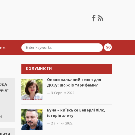
тежі
КОЛУМНІСТИ
Опалювальлний сезон для
 ОДА
ДОЗу: що ж із тарифами?
ччя”
— 3 Серпня 2022
Буча – київське Беверлі Хілс,
історія злету
и
— 2 Липня 2022
ишити