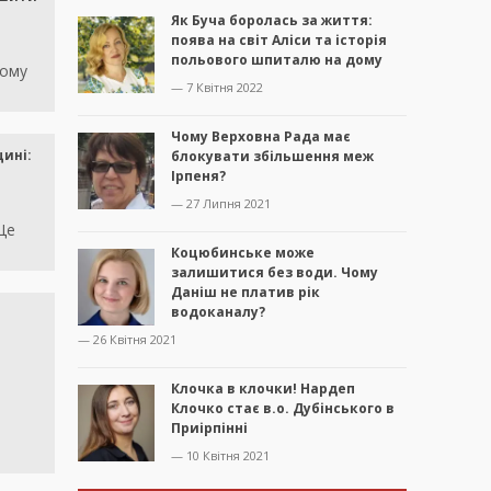
Як Буча боролась за життя:
поява на світ Аліси та історія
польового шпиталю на дому
ному
— 7 Квітня 2022
Чому Верховна Рада має
ині:
блокувати збільшення меж
Ірпеня?
— 27 Липня 2021
Це
Коцюбинське може
залишитися без води. Чому
Даніш не платив рік
водоканалу?
— 26 Квітня 2021
Клочка в клочки! Нардеп
Клочко стає в.о. Дубінського в
Приірпінні
— 10 Квітня 2021