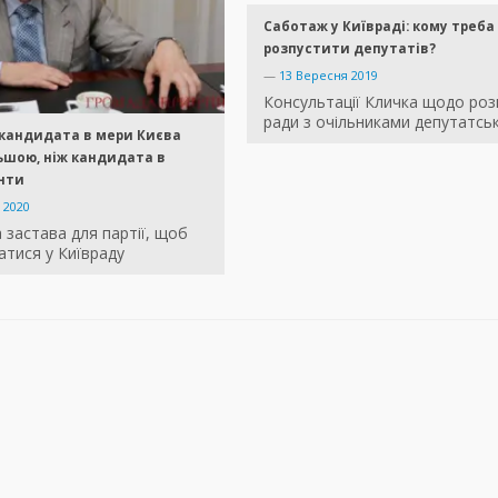
Саботаж у Київраді: кому треба
розпустити депутатів?
—
13 Вересня 2019
Консультації Кличка щодо роз
ради з очільниками депутатсь
 кандидата в мери Києва
ьшою, ніж кандидата в
нти
 2020
застава для партії, щоб
атися у Київраду