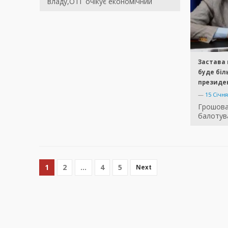
владу,ОТГ очікує економічний
Застава
буде біл
президе
—
15 Січня
Грошова 
балотув
1
2
…
4
5
Next