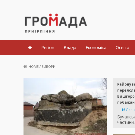
Громада Приірпіння
Регіон
Влада
Економіка
Освіта
HOME
/
ВИБОРИ
Районув
переясла
Вишгоро
побажанн
—
16 Липн
Бучанськ
частини