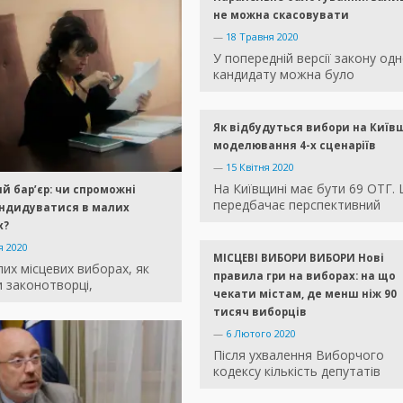
не можна скасовувати
—
18 Травня 2020
У попередній версії закону од
кандидату можна було
Як відбудуться вибори на Київщ
моделювання 4-х сценаріїв
—
15 Квітня 2020
На Київщині має бути 69 ОТГ. 
й бар’єр: чи спроможні
передбачає перспективний
андидуватися в малих
х?
я 2020
МІСЦЕВІ ВИБОРИ ВИБОРИ Нові
их місцевих виборах, як
правила гри на виборах: на що
 законотворці,
чекати містам, де менш ніж 90
тисяч виборців
—
6 Лютого 2020
Після ухвалення Виборчого
кодексу кількість депутатів