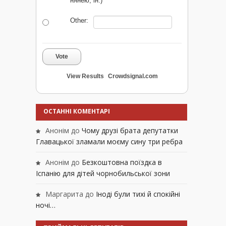
нянею, ін.)
Other:
Vote
View Results
Crowdsignal.com
ОСТАННІ КОМЕНТАРІ
Анонім
до
Чому друзі брата депутатки
Главацької зламали моєму сину три ребра
Анонім
до
Безкоштовна поїздка в
Іспанію для дітей чорнобильської зони
Маргарита
до
Іноді були тихі й спокійні
ночі…