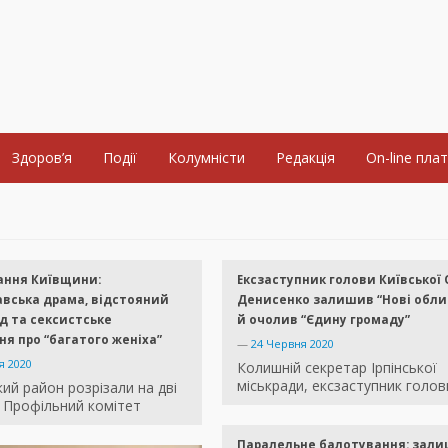
Здоров’я
Події
Колумністи
Редакція
On-line пла
ання Київщини:
Ексзаступник голови Київської
вська драма, відстояний
Денисенко залишив “Нові обли
д та сексистське
й очолив “Єдину громаду”
я про “багатого женіха”
—
24 Червня 2020
я 2020
Колишній секретар Ірпінської
міськради, ексзаступник голов
ий район розрізали на дві
. Профільний комітет
Паралельне балотування: зал