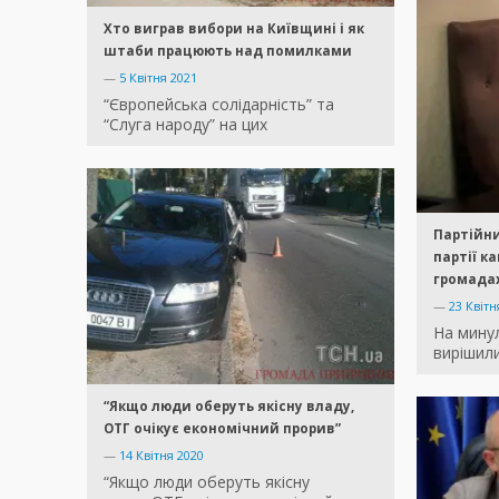
Хто виграв вибори на Київщині і як
штаби працюють над помилками
—
5 Квітня 2021
“Європейська солідарність” та
“Слуга народу” на цих
Партійни
партії к
громада
—
23 Квітн
На минул
вирішили
“Якщо люди оберуть якісну владу,
ОТГ очікує економічний прорив”
—
14 Квітня 2020
“Якщо люди оберуть якісну