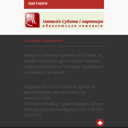
ПАРТНЕРИ
Громада Приірпіння
Використання матеріалів сайту лише за
умови посилання (для інтернет-видань -
гіперпосилання) на "Громаду Приірпіння"
не пізніше 2 речення.
Редакція може не поділяти думок чи
висловлювань автора блогу чи
коментатора.
Контакти редакції: Ірина Федорів, Олена
Жежера pigmaliones@gmail.com, +38 050
2000 539