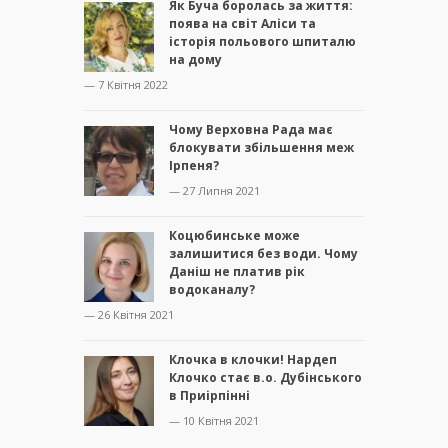
Як Буча боролась за життя:
поява на світ Аліси та
історія польового шпиталю
на дому
— 7 Квітня 2022
Чому Верховна Рада має
блокувати збільшення меж
Ірпеня?
— 27 Липня 2021
Коцюбинське може
залишитися без води. Чому
Даніш не платив рік
водоканалу?
— 26 Квітня 2021
Клочка в клочки! Нардеп
Клочко стає в.о. Дубінського
в Приірпінні
— 10 Квітня 2021