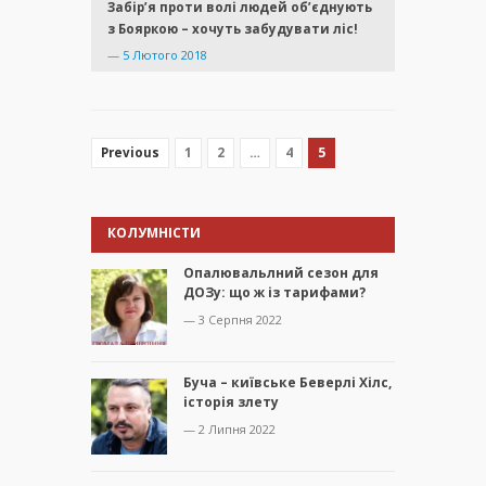
Забір’я проти волі людей об’єднують
з Бояркою – хочуть забудувати ліс!
—
5 Лютого 2018
1
2
…
4
5
Previous
КОЛУМНІСТИ
Опалювальлний сезон для
ДОЗу: що ж із тарифами?
— 3 Серпня 2022
Буча – київське Беверлі Хілс,
історія злету
— 2 Липня 2022