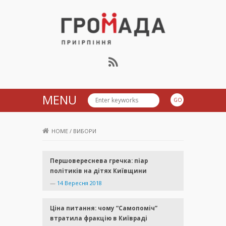
Громада Приірпіння
MENU
HOME
/
ВИБОРИ
Першовереснева гречка: піар
політиків на дітях Київщини
—
14 Вересня 2018
Ціна питання: чому “Самопоміч”
втратила фракцію в Київраді