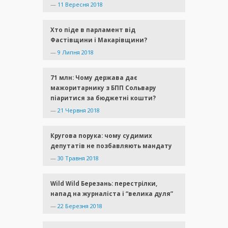
—
11 Вересня 2018
Хто піде в парламент від
Фастівщини і Макарівщини?
—
9 Липня 2018
71 млн: Чому держава дає
мажоритарнику з БПП Сольвару
піаритися за бюджетні кошти?
—
21 Червня 2018
Кругова порука: чому судимих
депутатів не позбавляють мандату
—
30 Травня 2018
Wild Wild Березань: перестрілки,
напад на журналіста і “велика дуля”
—
22 Березня 2018