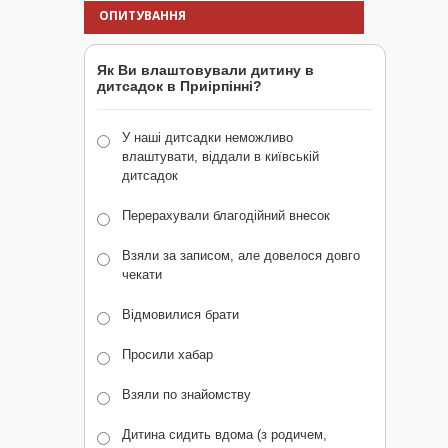
ОПИТУВАННЯ
Як Ви влаштовували дитину в
дитсадок в Приірпінні?
У наші дитсадки неможливо
влаштувати, віддали в київській
дитсадок
Перерахували благодійний внесок
Взяли за записом, але довелося довго
чекати
Відмовилися брати
Просили хабар
Взяли по знайомству
Дитина сидить вдома (з родичем,