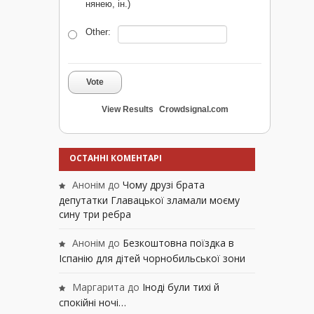
нянею, ін.)
Other:
Vote
View Results
Crowdsignal.com
ОСТАННІ КОМЕНТАРІ
Анонім
до
Чому друзі брата
депутатки Главацької зламали моєму
сину три ребра
Анонім
до
Безкоштовна поїздка в
Іспанію для дітей чорнобильської зони
Маргарита
до
Іноді були тихі й
спокійні ночі…