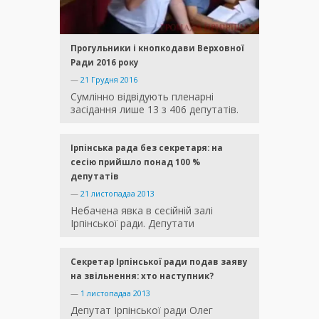
Прогульники і кнопкодави Верховної
Ради 2016 року
—
21 Грудня 2016
Сумлінно відвідують пленарні
засідання лише 13 з 406 депутатів.
Ірпінська рада без секретаря: на
сесію прийшло понад 100 %
депутатів
—
21 листопадаа 2013
Небачена явка в сесійній залі
Ірпінської ради. Депутати
Секретар Ірпінської ради подав заяву
на звільнення: хто наступник?
—
1 листопадаа 2013
Депутат Ірпінської ради Олег