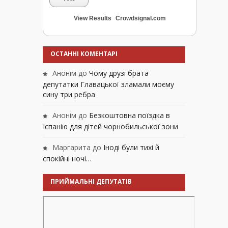
View Results
Crowdsignal.com
ОСТАННІ КОМЕНТАРІ
Анонім
до
Чому друзі брата
депутатки Главацької зламали моєму
сину три ребра
Анонім
до
Безкоштовна поїздка в
Іспанію для дітей чорнобильської зони
Маргарита
до
Іноді були тихі й
спокійні ночі…
ПРИЙМАЛЬНІ ДЕПУТАТІВ