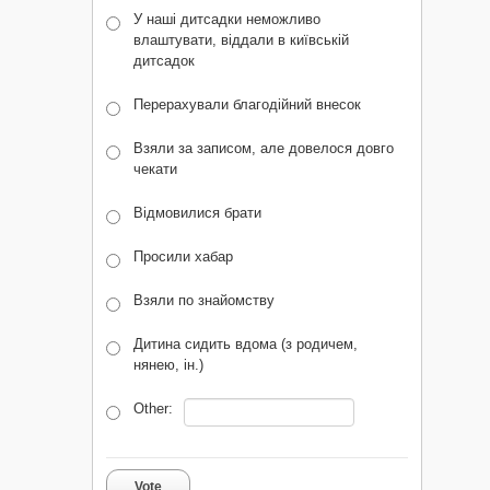
У наші дитсадки неможливо
влаштувати, віддали в київській
дитсадок
Перерахували благодійний внесок
Взяли за записом, але довелося довго
чекати
Відмовилися брати
Просили хабар
Взяли по знайомству
Дитина сидить вдома (з родичем,
нянею, ін.)
Other:
Vote