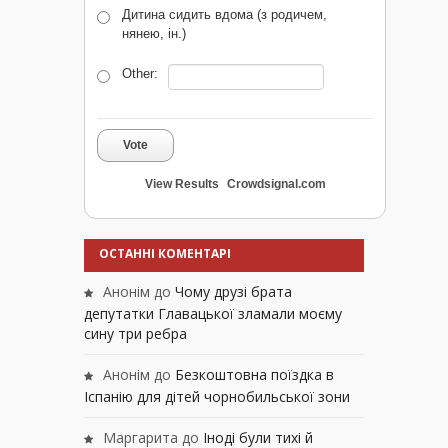
Дитина сидить вдома (з родичем,
нянею, ін.)
Other:
Vote
View Results
Crowdsignal.com
ОСТАННІ КОМЕНТАРІ
Анонім
до
Чому друзі брата
депутатки Главацької зламали моєму
сину три ребра
Анонім
до
Безкоштовна поїздка в
Іспанію для дітей чорнобильської зони
Маргарита
до
Іноді були тихі й