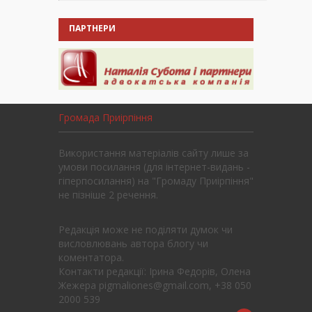
ПАРТНЕРИ
Громада Приірпіння
Використання матеріалів сайту лише за
умови посилання (для інтернет-видань -
гіперпосилання) на "Громаду Приірпіння"
не пізніше 2 речення.
Редакція може не поділяти думок чи
висловлювань автора блогу чи
коментатора.
Контакти редакції: Ірина Федорів, Олена
Жежера pigmaliones@gmail.com, +38 050
2000 539