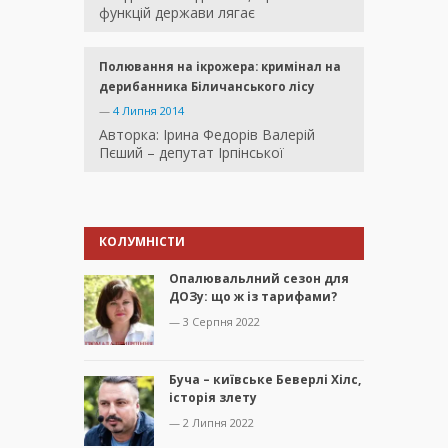
функцій держави лягає
Полювання на ікрожера: кримінал на
дерибанника Біличанського лісу
—
4 Липня 2014
Авторка: Ірина Федорів Валерій
Пєший – депутат Ірпінської
КОЛУМНІСТИ
Опалювальлний сезон для
ДОЗу: що ж із тарифами?
— 3 Серпня 2022
Буча – київське Беверлі Хілс,
історія злету
— 2 Липня 2022