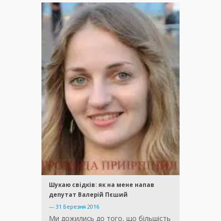
Шукаю свідків: як на мене напав
депутат Валерій Пєший
—
31 Березня 2016
Ми дожились до того, що більшість