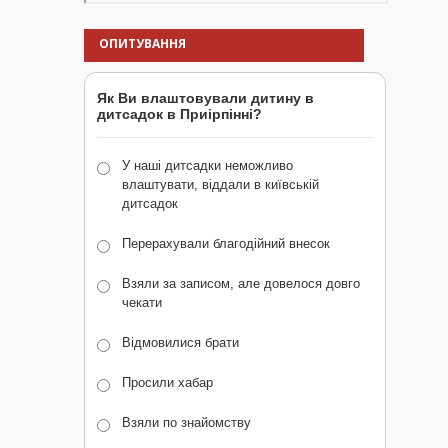
ОПИТУВАННЯ
Як Ви влаштовували дитину в
дитсадок в Приірпінні?
У наші дитсадки неможливо
влаштувати, віддали в київській
дитсадок
Перерахували благодійний внесок
Взяли за записом, але довелося довго
чекати
Відмовилися брати
Просили хабар
Взяли по знайомству