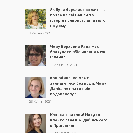
Як Буча боролась за життя:
поява на світ Аліси та
історія польового шпиталю
на дому
— 7 Квітня 2022
Чому Верховна Рада має
блокувати збільшення меж
Ірпеня?
— 27 Липня 2021
Коцюбинське може
залишитися без води. Чому
Даніш не платив рік
водоканалу?
— 26 Квітня 2021
Клочка в клочки! Нардеп
Клочко стає в.о. Дубінського
в Приірпінні
— 10 Квітня 2021