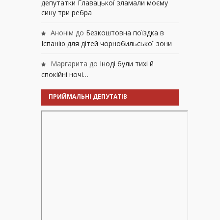
депутатки Главацької зламали моєму
сину три ребра
Анонім
до
Безкоштовна поїздка в
Іспанію для дітей чорнобильської зони
Маргарита
до
Іноді були тихі й
спокійні ночі…
ПРИЙМАЛЬНІ ДЕПУТАТІВ