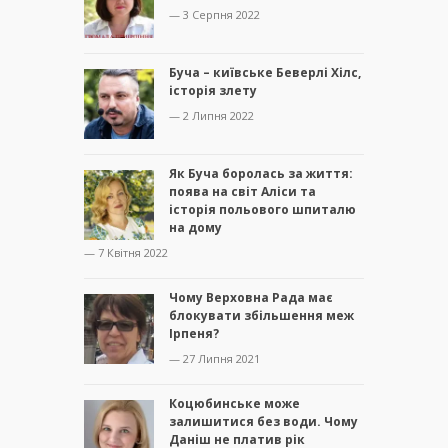
— 3 Серпня 2022
Буча – київське Беверлі Хілс,
історія злету
— 2 Липня 2022
Як Буча боролась за життя:
поява на світ Аліси та
історія польового шпиталю
на дому
— 7 Квітня 2022
Чому Верховна Рада має
блокувати збільшення меж
Ірпеня?
— 27 Липня 2021
Коцюбинське може
залишитися без води. Чому
Даніш не платив рік