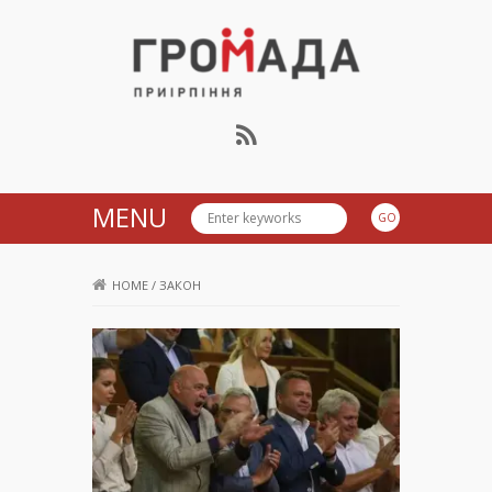
Громада Приірпіння
MENU
HOME
/
ЗАКОН