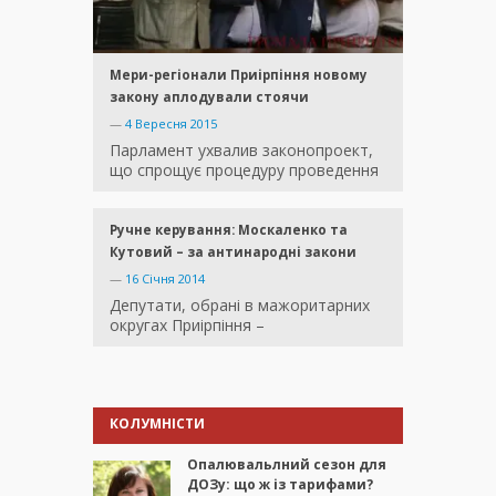
Мери-регіонали Приірпіння новому
закону аплодували стоячи
—
4 Вересня 2015
Парламент ухвалив законопроект,
що спрощує процедуру проведення
Ручне керування: Москаленко та
Кутовий – за антинародні закони
—
16 Січня 2014
Депутати, обрані в мажоритарних
округах Приірпіння –
КОЛУМНІСТИ
Опалювальлний сезон для
ДОЗу: що ж із тарифами?