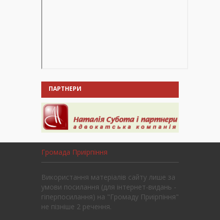
ПАРТНЕРИ
Громада Приірпіння
Використання матеріалів сайту лише за
умови посилання (для інтернет-видань -
гіперпосилання) на "Громаду Приірпіння"
не пізніше 2 речення.