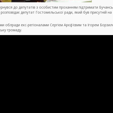
ернувся до депутатів з особистим проханням підтримати Бучансь
 розповідає депутат Гостомельської ради, який був присутній на с
ами облради екс-регіоналами Сергієм Арєф’євим та Ігорем Борзил
ьку громаду.