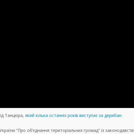
нід Танцюра,
який кілька останніх років виступає за дерибан
країни “Про об’єднання територіальних громад” із законодавст