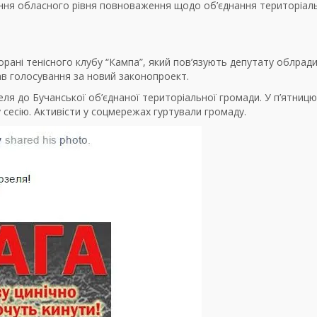
ання обласного рівня повноваження щодо об’єднання територіал
торані тенісного клубу “Кампа”, який пов’язують депутату облради
ав голосування за новий законопроект.
ля до Бучанської об’єднаної територіальної громади. У п’ятницю
сесію. Активісти у соцмережах гуртували громаду.