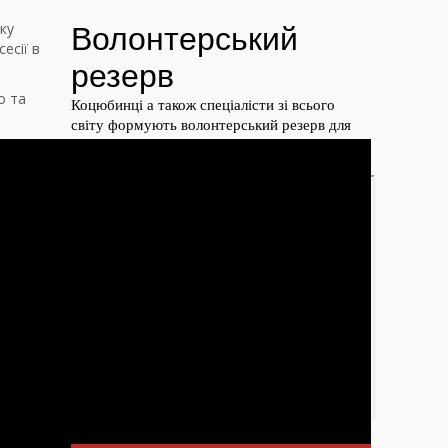
ку
есії в
о та