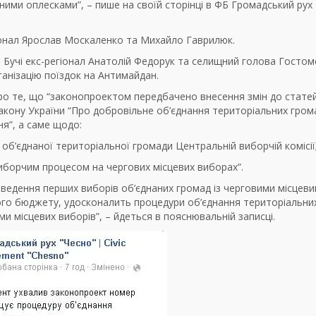
ними оплесками”, – пише на своїй сторінці в ФБ Громадський рух
гіонал Ярослав Москаленко та Михайло Гаврилюк.
 Бучі екс-регіонал Анатолій Федорук та селищний голова Гостом
ганізацію поїздок на Антимайдан.
ро те, що “законопроектом передбачено внесення змін до статей
 Закону України “Про добровільне об’єднання територіальних гром
я”, а саме щодо:
б’єднаної територіальної громади Центральній виборчій комісії
виборчим процесом на чергових місцевих виборах”.
ведення перших виборів об’єднаних громад із черговими місцев
го бюджету, удосконалить процедури об’єднання територіальни
 місцевих виборів”, – йдеться в пояснювальній записці.