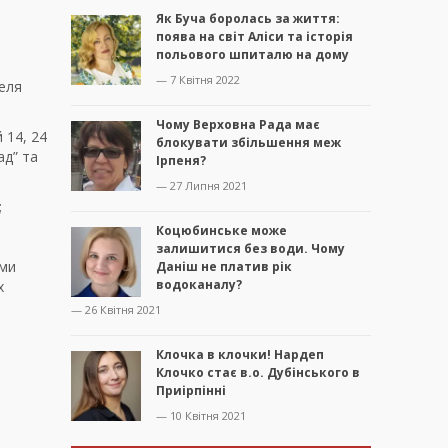
Як Буча боролась за життя:
поява на світ Аліси та історія
польового шпиталю на дому
— 7 Квітня 2022
еля
Чому Верховна Рада має
 14, 24
блокувати збільшення меж
ад” та
Ірпеня?
— 27 Липня 2021
;
Коцюбинське може
залишитися без води. Чому
ими
Даніш не платив рік
водоканалу?
х
— 26 Квітня 2021
Клочка в клочки! Нардеп
Клочко стає в.о. Дубінського в
Приірпінні
— 10 Квітня 2021