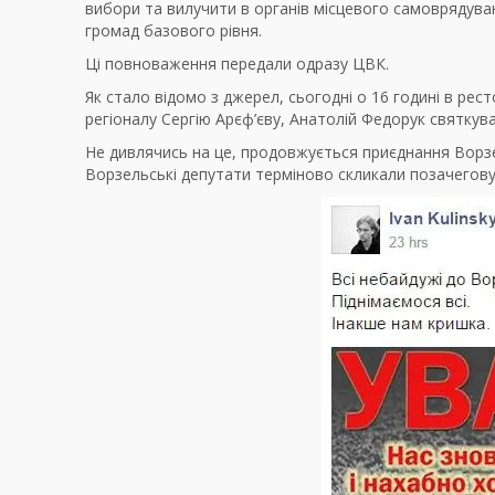
вибори та вилучити в органів місцевого самоврядув
громад базового рівня.
Ці повноваження передали одразу ЦВК.
Як стало відомо з джерел, сьогодні о 16 годині в рес
регіоналу Сергію Арєф’єву, Анатолій Федорук святкув
Не дивлячись на це, продовжується приєднання Ворзе
Ворзельські депутати терміново скликали позачегову 