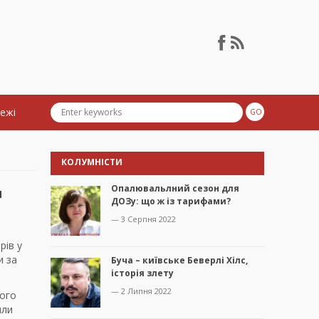
тежі
КОЛУМНІСТИ
Опалювальлний сезон для
и
ДОЗу: що ж із тарифами?
— 3 Серпня 2022
рів у
и за
Буча – київське Беверлі Хілс,
історія злету
— 2 Липня 2022
кого
яли