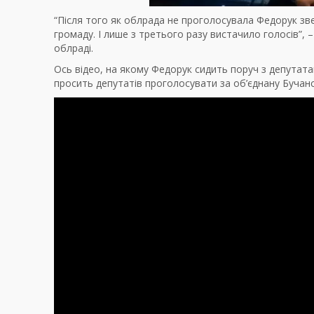
“Після того як облрада не проголосувала Федорук зв
громаду. І лише з третього разу вистачило голосів”, –
облраді.
Ось відео, на якому Федорук сидить поруч з депутат
просить депутатів проголосувати за об’єднану Бучанс