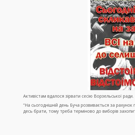
Активістам вдалося зірвати сесію Ворзельської ради.
“На сьогоднішній день Буча розвивається за рахунок 
десь брати, тому треба терміново до виборів захопи