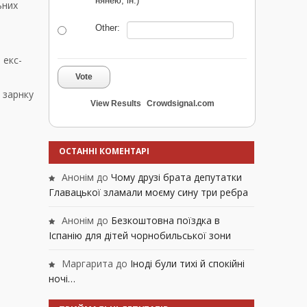
нянею, ін.)
ьних
Other:
 екс-
Vote
 зарнку
View Results
Crowdsignal.com
ОСТАННІ КОМЕНТАРІ
Анонім
до
Чому друзі брата депутатки
Главацької зламали моєму сину три ребра
Анонім
до
Безкоштовна поїздка в
Іспанію для дітей чорнобильської зони
Маргарита
до
Іноді були тихі й спокійні
ночі…