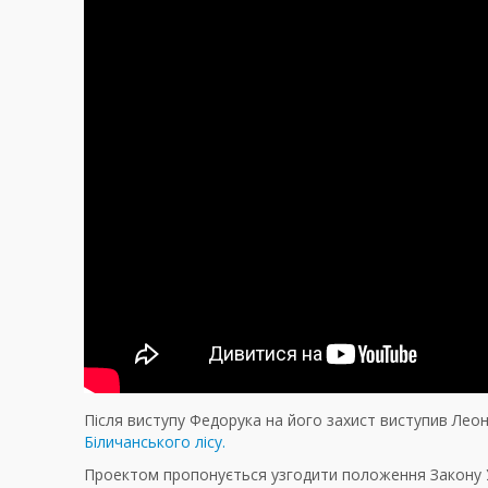
Після виступу Федорука на його захист виступив Лео
Біличанського лісу.
Проектом пропонується узгодити положення Закону У