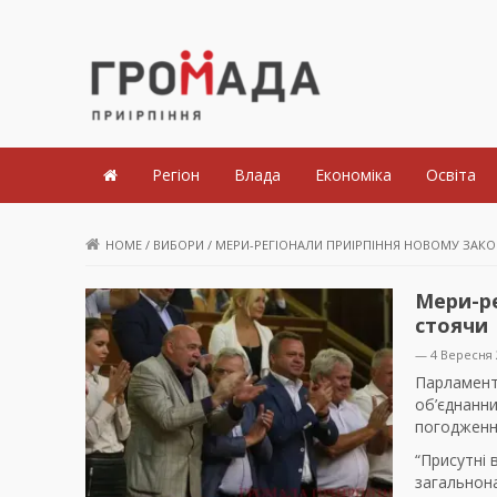
Громада Приірпіння
Регіон
Влада
Економіка
Освіта
HOME
/
ВИБОРИ
/
МЕРИ-РЕГІОНАЛИ ПРИІРПІННЯ НОВОМУ ЗАК
Мери-ре
стоячи
— 4 Вересня 
Парламент
об’єднанни
погодженн
“Присутні 
загальнона