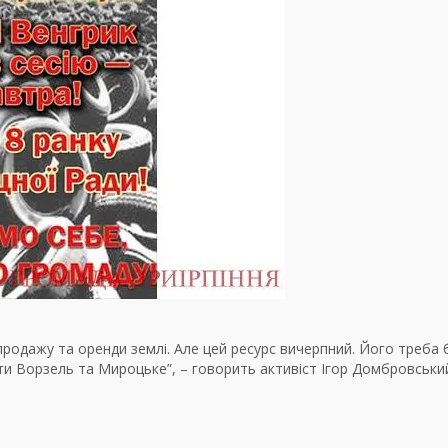
продажу та оренди землі. Але цей ресурс вичерпний. Його треба 
ти Ворзель та Мироцьке”, – говорить активіст Ігор Домбровськи