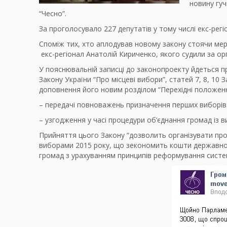
новину гуч
“Чесно”.
За проголосувало 227 депутатів у тому числі екс-ре
Споміж тих, хто аплодував новому закону стоячи мер
екс-регіонал Анатолій Кириченко, якого судили за ор
У пояснювальній записці до законопроекту йдеться п
Закону України “Про місцеві вибори”, статей 7, 8, 10
доповнення його новим розділом “Перехідні положенн
– передачі повноважень призначення перших виборів о
– узгодження у часі процедури об’єднання громад із 
Прийняття цього Закону “дозволить організувати про
виборами 2015 року, що зекономить кошти державно
громад з урахуванням принципів реформування системи