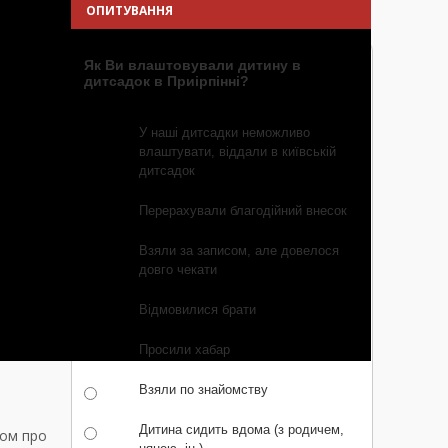
ОПИТУВАННЯ
Як Ви влаштовували дитину в
дитсадок в Приірпінні?
У наші дитсадки неможливо
влаштувати, віддали в київській
дитсадок
Перерахували благодійний внесок
Взяли за записом, але довелося
довго чекати
Відмовилися брати
Просили хабар
Взяли по знайомству
Дитина сидить вдома (з родичем,
вом про