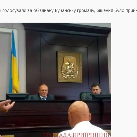
ді голосували за об’єднану Бучанську громаду, рішення було прий