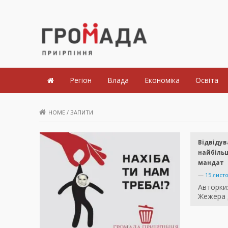
Громада Приірпіння
Регіон
Влада
Економіка
Освіта
HOME
/
ЗАПИТИ
Відвідув
найбіль
мандат
—
15 лист
Авторки:
Жежера 