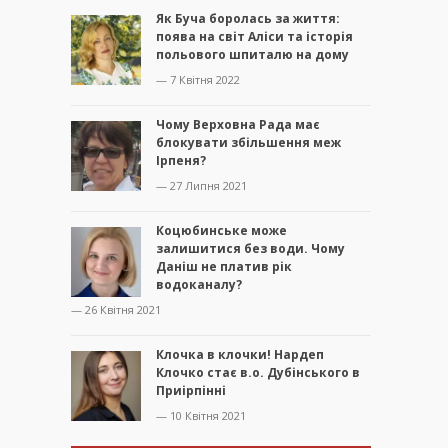
Як Буча боролась за життя:
поява на світ Аліси та історія
польового шпиталю на дому
— 7 Квітня 2022
Чому Верховна Рада має
блокувати збільшення меж
Ірпеня?
— 27 Липня 2021
Коцюбинське може
залишитися без води. Чому
Даніш не платив рік
водоканалу?
— 26 Квітня 2021
Клочка в клочки! Нардеп
Клочко стає в.о. Дубінського в
Приірпінні
— 10 Квітня 2021