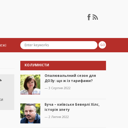
тежі
КОЛУМНІСТИ
Опалювальлний сезон для
ь
ДОЗу: що ж із тарифами?
— 3 Серпня 2022
ки
Буча – київське Беверлі Хілс,
історія злету
— 2 Липня 2022