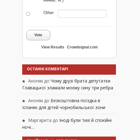
нянею, ін.)
Other:
Vote
View Results
Crowdsignal.com
ОСТАННІ КОМЕНТАРІ
Анонім
до
Чому друзі брата депутатки
Главацької зламали моєму сину три ребра
Анонім
до
Безкоштовна поїздка в
Іспанію для дітей чорнобильської зони
Маргарита
до
Іноді були тихі й спокійні
ночі…