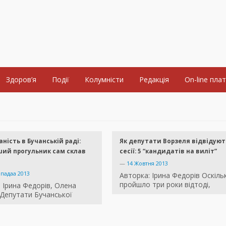
Здоров’я
Події
Колумністи
Редакція
On-line пла
аність в Бучанській раді:
Як депутати Ворзеля відвідуют
ший прогульник сам склав
сесії: 5 “кандидатів на виліт”
—
14 Жовтня 2013
опадаа 2013
Авторка: Ірина Федорів Оскіль
пройшло три роки відтоді,
 Ірина Федорів, Олена
Депутати Бучанської