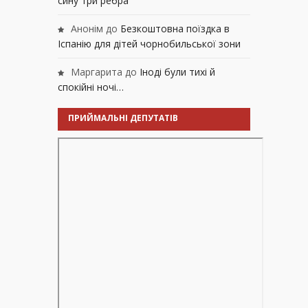
сину три ребра
Анонім
до
Безкоштовна поїздка в
Іспанію для дітей чорнобильської зони
Маргарита
до
Іноді були тихі й
спокійні ночі…
ПРИЙМАЛЬНІ ДЕПУТАТІВ