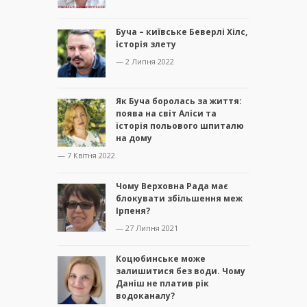
Буча – київське Беверлі Хілс,
історія злету
— 2 Липня 2022
Як Буча боролась за життя:
поява на світ Аліси та
історія польового шпиталю
на дому
— 7 Квітня 2022
Чому Верховна Рада має
блокувати збільшення меж
Ірпеня?
— 27 Липня 2021
Коцюбинське може
залишитися без води. Чому
Даніш не платив рік
водоканалу?