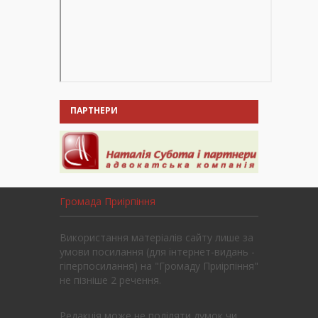
ПАРТНЕРИ
Громада Приірпіння
Використання матеріалів сайту лише за
умови посилання (для інтернет-видань -
гіперпосилання) на "Громаду Приірпіння"
не пізніше 2 речення.
Редакція може не поділяти думок чи