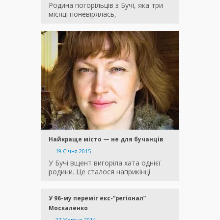
Родина погорільців з Бучі, яка три
місяці поневірялась,
Найкраще місто — не для бучанців
—
19 Січня 2015
У Бучі вщент вигоріла хата однієї
родини. Це сталося наприкінці
У 96-му переміг екс-“регіонал”
Москаленко
—
27 Жовтня 2014