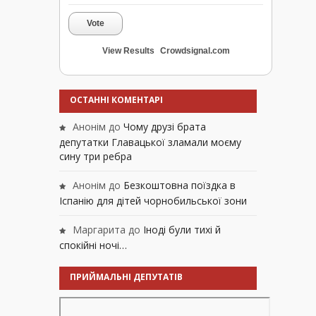
Vote
View Results
Crowdsignal.com
ОСТАННІ КОМЕНТАРІ
Анонім
до
Чому друзі брата
депутатки Главацької зламали моєму
сину три ребра
Анонім
до
Безкоштовна поїздка в
Іспанію для дітей чорнобильської зони
Маргарита
до
Іноді були тихі й
спокійні ночі…
ПРИЙМАЛЬНІ ДЕПУТАТІВ