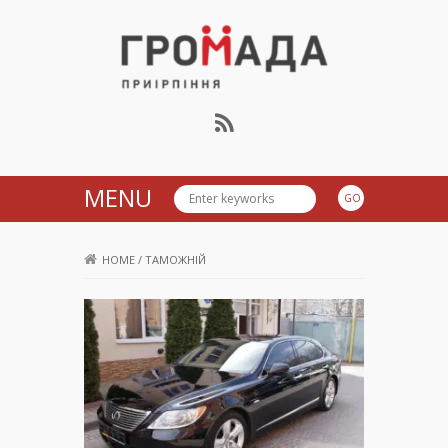
Громада Приірпіння
MENU
HOME
/
ТАМОЖНІЙ