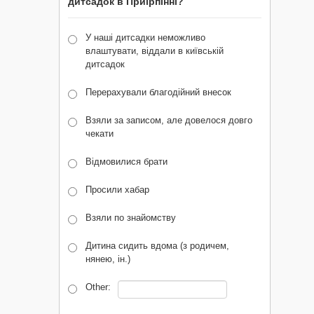
дитсадок в Приірпінні?
У наші дитсадки неможливо
влаштувати, віддали в київській
дитсадок
Перерахували благодійний внесок
Взяли за записом, але довелося довго
чекати
Відмовилися брати
Просили хабар
Взяли по знайомству
Дитина сидить вдома (з родичем,
нянею, ін.)
Other: