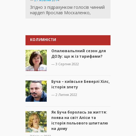
Згідно з підрахунком голосів чинний
нардеп Ярослав Москаленко,
КОЛУМНІСТИ
Опалювальлний сезон для
ДОЗу: що ж із тарифами?
— 3 Серпня 2022
Буча – київське Беверлі Хілс,
історія злету
— 2 Липня 2022
Як Буча боролась за життя:
поява на світ Аліси та
історія польового шпиталю
на дому