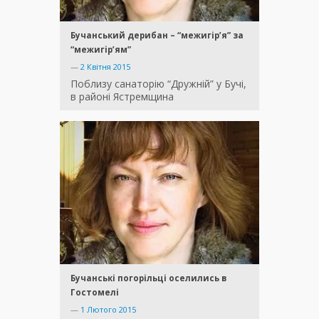
Бучанський дерибан – “межигір’я” за
“межигір’ям”
—
2 Квітня 2015
Поблизу санаторію “Дружній” у Бучі,
в районі Ястремщина
Бучанські погорільці оселились в
Гостомелі
—
1 Лютого 2015