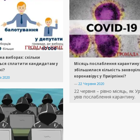
на виборах: скільки
ься сплатити кандидатам у
Місяць послаблення карантину:
ні?
збільшилася кількість захворіл
коронавірус у Приірпінні?
я 2020
—
22 Червня 2020
22 червня – рівно місяць, як У
увів послаблення карантину.