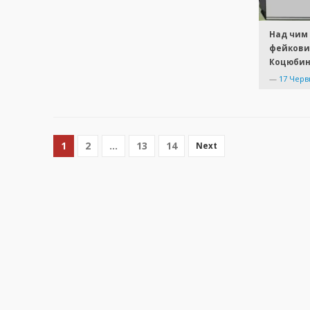
Над чим
фейкових
Коцюбин
—
17 Черв
1
2
…
13
14
Next