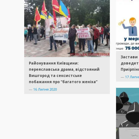
Застави 
Районування Київщини:
доведет
переяславська драма, відстояний
Приірпін
Вишгород та сексистське
—
17 Липн
побажання про “багатого женіха”
—
16 Липня 2020