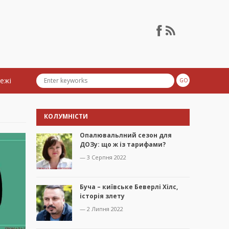
тежі
КОЛУМНІСТИ
Опалювальлний сезон для
ДОЗу: що ж із тарифами?
— 3 Серпня 2022
Буча – київське Беверлі Хілс,
історія злету
— 2 Липня 2022