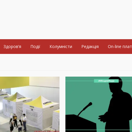
Здоров’я
Події
Колумністи
Редакція
On-line пла