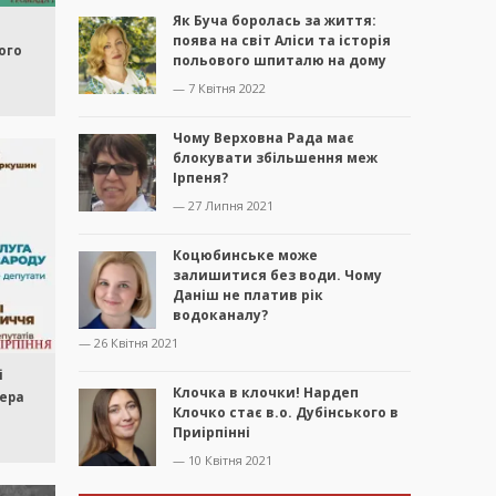
Як Буча боролась за життя:
поява на світ Аліси та історія
ого
польового шпиталю на дому
— 7 Квітня 2022
Чому Верховна Рада має
блокувати збільшення меж
Ірпеня?
— 27 Липня 2021
Коцюбинське може
залишитися без води. Чому
Даніш не платив рік
водоканалу?
— 26 Квітня 2021
і
Клочка в клочки! Нардеп
ера
Клочко стає в.о. Дубінського в
Приірпінні
— 10 Квітня 2021