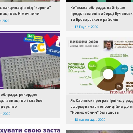
є вакцинація від “корони”
Київська облрада: найгірше
бництвах Німеччини
представлені виборці Бучанськ
та Броварського районів
я 2021
—
17 Грудня 2020
 облрада: рекордне
дставництво і слабке
Як Карплюк програв Ірпінь: у рад
ідерство
сформувалася опозиційна до м
“Нових облич” більшість
ня 2020
—
18 листопадаа 2020