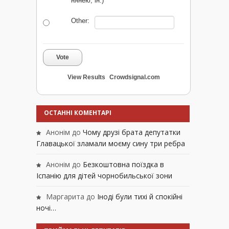
нянею, ін.)
Other:
Vote
View Results
Crowdsignal.com
ОСТАННІ КОМЕНТАРІ
Анонім
до
Чому друзі брата депутатки
Главацької зламали моєму сину три ребра
Анонім
до
Безкоштовна поїздка в
Іспанію для дітей чорнобильської зони
Маргарита
до
Іноді були тихі й спокійні
ночі…