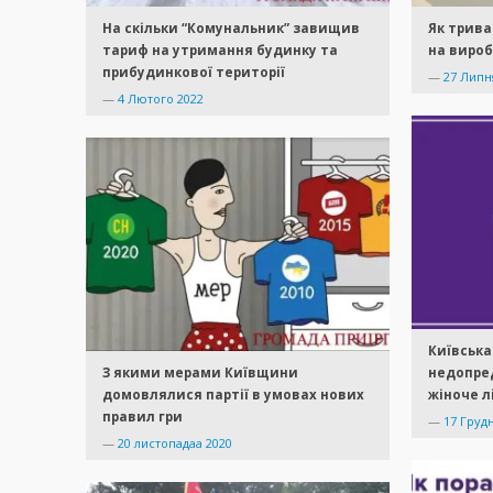
На скільки “Комунальник” завищив
Як трива
тариф на утримання будинку та
на виро
прибудинкової території
—
27 Липн
—
4 Лютого 2022
Київська
З якими мерами Київщини
недопре
домовлялися партії в умовах нових
жіноче л
правил гри
—
17 Груд
—
20 листопадаа 2020