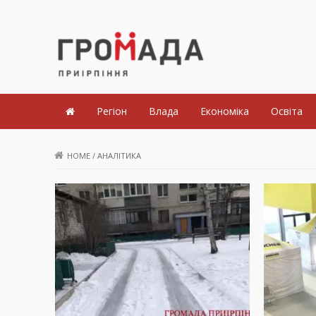
Громада Приірпіння
Регіон
Влада
Економіка
Освіта
HOME
/
АНАЛІТИКА