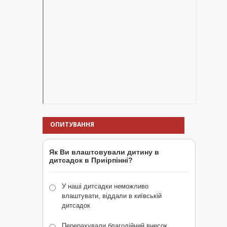
ОПИТУВАННЯ
Як Ви влаштовували дитину в
дитсадок в Приірпінні?
У наші дитсадки неможливо
влаштувати, віддали в київській
дитсадок
Перерахували благодійний внесок