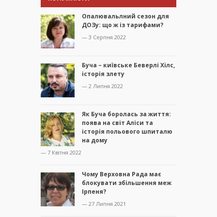
Опалювальлний сезон для
ДОЗу: що ж із тарифами?
— 3 Серпня 2022
Буча – київське Беверлі Хілс,
історія злету
— 2 Липня 2022
Як Буча боролась за життя:
поява на світ Аліси та
історія польового шпиталю
на дому
— 7 Квітня 2022
Чому Верховна Рада має
блокувати збільшення меж
Ірпеня?
— 27 Липня 2021