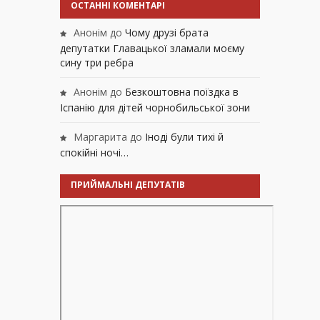
ОСТАННІ КОМЕНТАРІ
Анонім
до
Чому друзі брата
депутатки Главацької зламали моєму
сину три ребра
Анонім
до
Безкоштовна поїздка в
Іспанію для дітей чорнобильської зони
Маргарита
до
Іноді були тихі й
спокійні ночі…
ПРИЙМАЛЬНІ ДЕПУТАТІВ