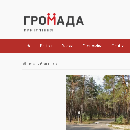
Громада Приірпіння
Регіон
Влада
Економіка
Освіта
HOME
/
ЙОЩЕНКО