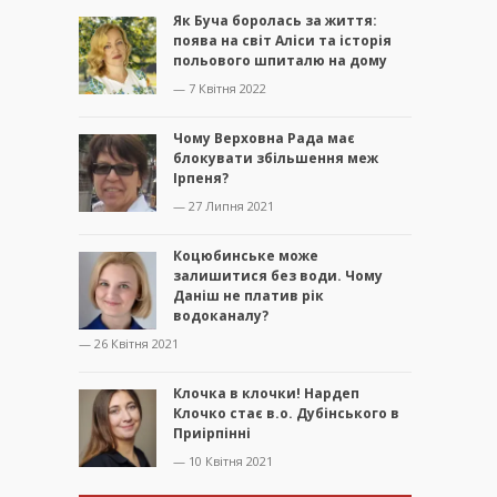
Як Буча боролась за життя:
поява на світ Аліси та історія
польового шпиталю на дому
— 7 Квітня 2022
Чому Верховна Рада має
блокувати збільшення меж
Ірпеня?
— 27 Липня 2021
Коцюбинське може
залишитися без води. Чому
Даніш не платив рік
водоканалу?
— 26 Квітня 2021
Клочка в клочки! Нардеп
Клочко стає в.о. Дубінського в
Приірпінні
— 10 Квітня 2021