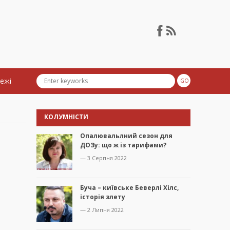
тежі
КОЛУМНІСТИ
Опалювальлний сезон для
ДОЗу: що ж із тарифами?
— 3 Серпня 2022
Буча – київське Беверлі Хілс,
історія злету
— 2 Липня 2022