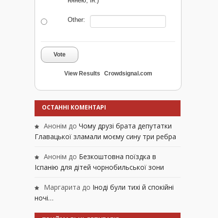
нянею, ін.)
Other:
Vote
View Results
Crowdsignal.com
ОСТАННІ КОМЕНТАРІ
Анонім
до
Чому друзі брата депутатки
Главацької зламали моєму сину три ребра
Анонім
до
Безкоштовна поїздка в
Іспанію для дітей чорнобильської зони
Маргарита
до
Іноді були тихі й спокійні
ночі…