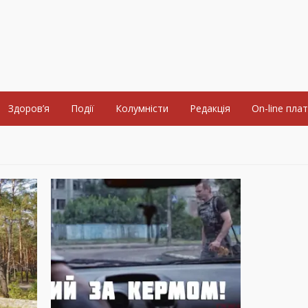
Здоров’я
Події
Колумністи
Редакція
On-line пла