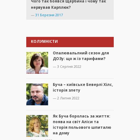
Чого так боявся Щербина і чому так
нервував Карплюк?
—
31 Березня 2017
КОЛУМНІСТИ
Опалювальлний сезон для
ДОЗу: що ж із тарифами?
— 3 Серпня 2022
Буча – київське Беверлі Хілс,
історія злету
— 2 Липня 2022
Як Буча боролась за життя:
поява на світ Аліси та
історія польового шпиталю
на дому