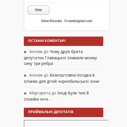
Vote
View Results
Crowdsignal.com
ОСТАННІ КОМЕНТАРІ
Анонім
до
Чому друзі брата
депутатки Главацької зламали моєму
сину три ребра
Анонім
до
Безкоштовна поїздка в
Іспанію для дітей чорнобильської зони
Маргарита
до
Іноді були тихі й
спокійні ночі…
ПРИЙМАЛЬНІ ДЕПУТАТІВ