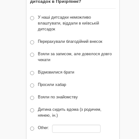
дитсадок в Приірпінні?
У наші дитсадки неможливо
влаштувати, віддали в київській
дитсадок
Перерахували благодійний внесок
Взяли за записом, але довелося довго
чекати
Відмовилися брати
Просили хабар
Взяли по знайомству
Дитина сидить вдома (з родичем,
нянею, ін.)
Other: