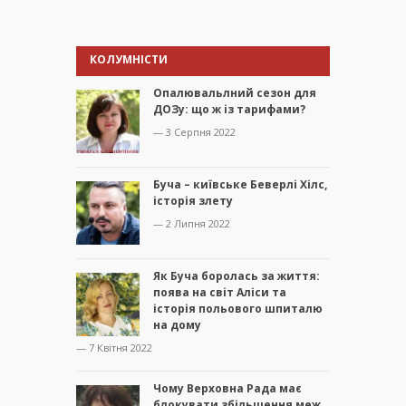
КОЛУМНІСТИ
Опалювальлний сезон для
ДОЗу: що ж із тарифами?
— 3 Серпня 2022
Буча – київське Беверлі Хілс,
історія злету
— 2 Липня 2022
Як Буча боролась за життя:
поява на світ Аліси та
історія польового шпиталю
на дому
— 7 Квітня 2022
Чому Верховна Рада має
блокувати збільшення меж