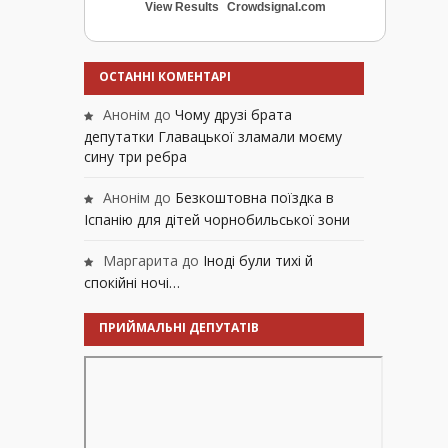
View Results
Crowdsignal.com
ОСТАННІ КОМЕНТАРІ
Анонім
до
Чому друзі брата
депутатки Главацької зламали моєму
сину три ребра
Анонім
до
Безкоштовна поїздка в
Іспанію для дітей чорнобильської зони
Маргарита
до
Іноді були тихі й
спокійні ночі…
ПРИЙМАЛЬНІ ДЕПУТАТІВ