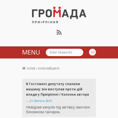
Громада Приірпіння
MENU
HOME
/
КУХЕЛАЙШВІЛІ
В Гостомелі депутату спалили
машину: він виступав проти дій
влади у Приірпінні / Колонка автора
—
21 Лютого 2013
Невідомі кинули під автівку змочені
бензином ганчірки,