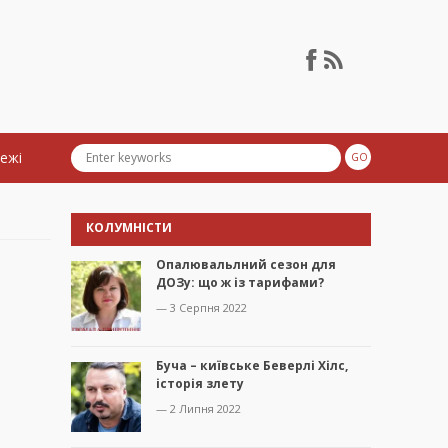
тежі
КОЛУМНІСТИ
Опалювальлний сезон для
ДОЗу: що ж із тарифами?
— 3 Серпня 2022
Буча – київське Беверлі Хілс,
історія злету
— 2 Липня 2022