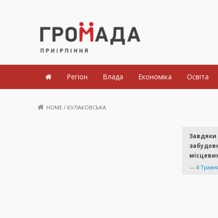
Громада Приірпіння
Регіон
Влада
Економіка
Освіта
HOME
/
КУЛАКОВСЬКА
Завдяки 
забудовн
місцевих
—
4 Травн