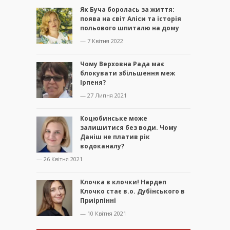
Як Буча боролась за життя:
поява на світ Аліси та історія
польового шпиталю на дому
— 7 Квітня 2022
Чому Верховна Рада має
блокувати збільшення меж
Ірпеня?
— 27 Липня 2021
Коцюбинське може
залишитися без води. Чому
Даніш не платив рік
водоканалу?
— 26 Квітня 2021
Клочка в клочки! Нардеп
Клочко стає в.о. Дубінського в
Приірпінні
— 10 Квітня 2021