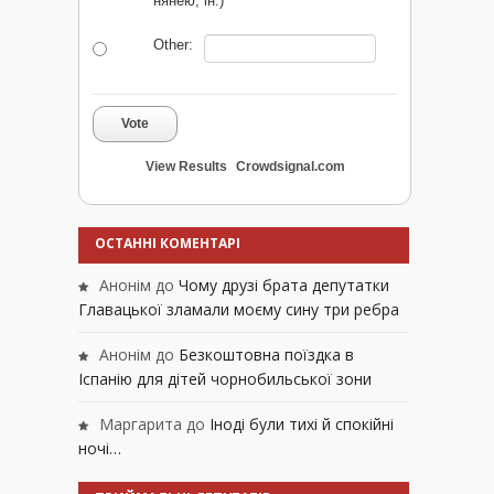
нянею, ін.)
Other:
Vote
View Results
Crowdsignal.com
ОСТАННІ КОМЕНТАРІ
Анонім
до
Чому друзі брата депутатки
Главацької зламали моєму сину три ребра
Анонім
до
Безкоштовна поїздка в
Іспанію для дітей чорнобильської зони
Маргарита
до
Іноді були тихі й спокійні
ночі…