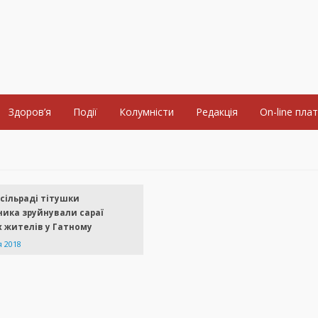
Здоров’я
Події
Колумністи
Редакція
On-line пла
сільраді тітушки
ика зруйнували сараї
 жителів у Гатному
я 2018