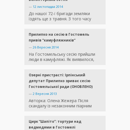
—
12 листопадаа 2014
До нашої 72-ї бригади земляки
їздять ще з травня. З того часу
Прилипко на сесію в Гостомель
привів “камуфляжників”
—
26 Вересня 2014
На Гостомельську сесію прийшли
люди в камуфляжі. Як виявилося,
Озерні пристрасті: Ірпінський
депутат Прилипко зриває сесію
Гостомельської ради (ОНОВЛЕНО)
—
2 Вересня 2013
Авторка: Олена Жежера Після
скандалу із незаконним піарним
Цирк “Шапіто”: тортури над
ведмедями в Гостомелі