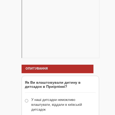
ОПИТУВАННЯ
Як Ви влаштовували дитину в
дитсадок в Приірпінні?
У наші дитсадки неможливо
влаштувати, віддали в київській
дитсадок