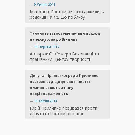
—
9 Липня 2013
Мешканці Гостомеля поскаржились
редакції на те, що поблизу
Талановиті гостомельчани поїхали
на екскурсію до Вінниці
—
14 Червня 2013
Авторка: О. Жежера Вихованці та
працівники Центру творчості
Депутат Ірпінської ради Прилипко
програв суд щодо своєї честі і
визнав свою психічну
неврівноваженість
—
10 Квітня 2013
Юрій Прилипко позивався проти
депутата Гостомельської