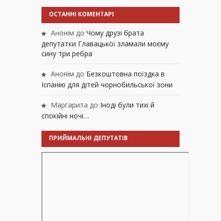
ОСТАННІ КОМЕНТАРІ
Анонім
до
Чому друзі брата
депутатки Главацької зламали моєму
сину три ребра
Анонім
до
Безкоштовна поїздка в
Іспанію для дітей чорнобильської зони
Маргарита
до
Іноді були тихі й
спокійні ночі…
ПРИЙМАЛЬНІ ДЕПУТАТІВ