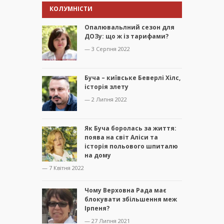
КОЛУМНІСТИ
Опалювальлний сезон для
ДОЗу: що ж із тарифами?
— 3 Серпня 2022
Буча – київське Беверлі Хілс,
історія злету
— 2 Липня 2022
Як Буча боролась за життя:
поява на світ Аліси та
історія польового шпиталю
на дому
— 7 Квітня 2022
Чому Верховна Рада має
блокувати збільшення меж
Ірпеня?
— 27 Липня 2021