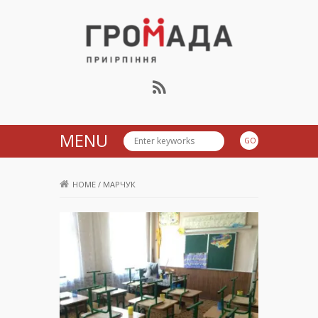
Громада Приірпіння
MENU
HOME
/
МАРЧУК