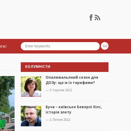
тежі
КОЛУМНІСТИ
Опалювальлний сезон для
ДОЗу: що ж із тарифами?
— 3 Серпня 2022
Буча – київське Беверлі Хілс,
історія злету
— 2 Липня 2022