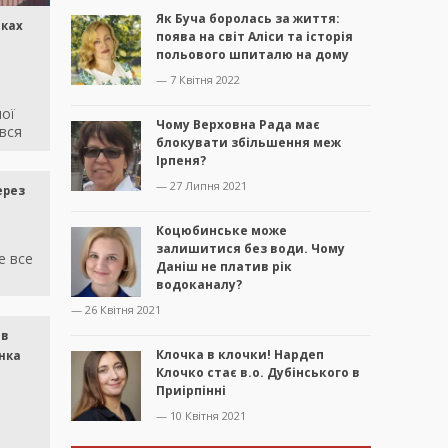
Як Буча боролась за життя:
тках
поява на світ Аліси та історія
польового шпиталю на дому
— 7 Квітня 2022
ої
Чому Верховна Рада має
вся
блокувати збільшення меж
Ірпеня?
— 27 Липня 2021
ерез
Коцюбинське може
залишитися без води. Чому
е все
Даніш не платив рік
водоканалу?
— 26 Квітня 2021
 в
Клочка в клочки! Нардеп
нка
Клочко стає в.о. Дубінського в
Приірпінні
— 10 Квітня 2021
й