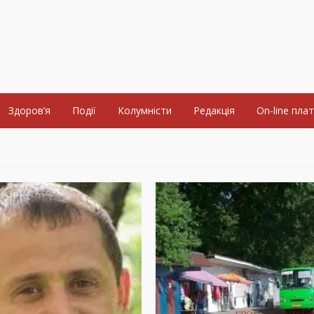
Здоров’я
Події
Колумністи
Редакція
On-line пла