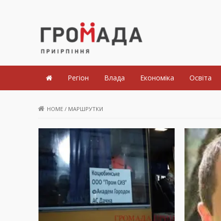
Громада Приірпіння
Регіон
Влада
Економіка
Освіта
HOME
/
МАРШРУТКИ