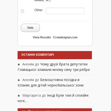
нянею, ін.)
Other:
Vote
View Results
Crowdsignal.com
ОСТАННІ КОМЕНТАРІ
Анонім
до
Чому друзі брата депутатки
Главацької зламали моєму сину три ребра
Анонім
до
Безкоштовна поїздка в
Іспанію для дітей чорнобильської зони
Маргарита
до
Іноді були тихі й спокійні
ночі…