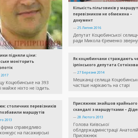
Кількість пільговиків у маршру
перевізником не обмежена –
документ
—
25 Липня 2016
Депутат Коцюбинської селищн
ради Микола Єременко зверну
ики підняли ціни:
Як коцюбинчани страждають ч
ське моніторить
ірпінського депутата Сотнікова
опотік
—
27 Березня 2014
 2017
Мешканці селища Коцюбинськ
щу Коцюбинське на 393
частіше нарікають на старі
 майже ніхто не їздить.
Присяжнюк знайшов крайнього
к: столичних перевізників
скандалі з маршрутками – Діде
 позбавили маршрутів
—
28 Лютого 2013
го 2013
Голова Київської
 фірма справедливо
облдержадміністрації Анатолі
конкурс на пасажирські
Присяжнюк