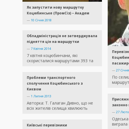
Як запустити нову маршрутку
Коцюбинське (ПромСіз) – Академ
—
10 Січня 2018
Обладміністрація не затверджувала
підняття цін на маршрутки
—
7 Квітня 2014
Перевізн
7 квітня коцюбинчани, які
Коцюбин
скористалися маршрутами 393 та
пасажир
—
27 Січня
По сели
Проблеми транспортного
маршруті
сполучення Коцюбинського з
Києвом
—
1 Липня 2013
Присяжню
Авторка: Т. Галаган Дивно, що не
законно
всіх жителів селища хвилюють
—
27 Люто
Одеська
виграла 
Київські перевізники